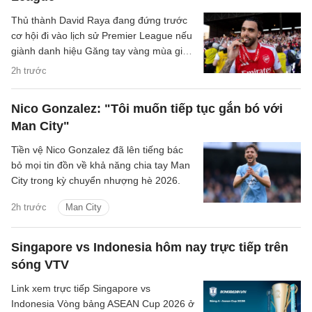
Thủ thành David Raya đang đứng trước
cơ hội đi vào lịch sử Premier League nếu
giành danh hiệu Găng tay vàng mùa giải
2026/27.
2h trước
Nico Gonzalez: "Tôi muốn tiếp tục gắn bó với
Man City"
Tiền vệ Nico Gonzalez đã lên tiếng bác
bỏ mọi tin đồn về khả năng chia tay Man
City trong kỳ chuyển nhượng hè 2026.
2h trước
Man City
Singapore vs Indonesia hôm nay trực tiếp trên
sóng VTV
Link xem trực tiếp Singapore vs
Indonesia Vòng bảng ASEAN Cup 2026 ở