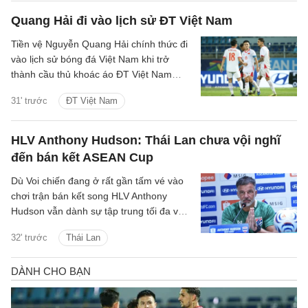
Quang Hải đi vào lịch sử ĐT Việt Nam
Tiền vệ Nguyễn Quang Hải chính thức đi
vào lịch sử bóng đá Việt Nam khi trở
thành cầu thủ khoác áo ĐT Việt Nam
nhiều nhất với 84 lần ra sân.
31' trước
ĐT Việt Nam
HLV Anthony Hudson: Thái Lan chưa vội nghĩ
đến bán kết ASEAN Cup
Dù Voi chiến đang ở rất gần tấm vé vào
chơi trận bán kết song HLV Anthony
Hudson vẫn dành sự tập trung tối đa vào
cuộc so tài với Myanmar tại Bảng B
32' trước
Thái Lan