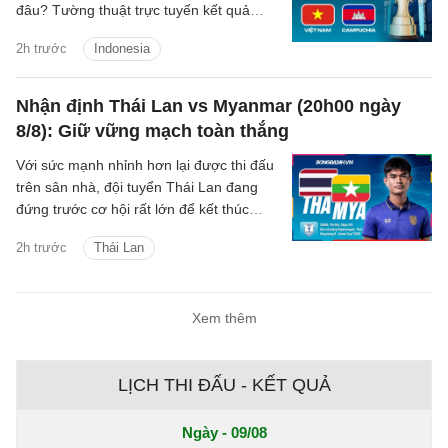
đâu? Tường thuật trực tuyến kết quả
bóng đá Singapore vs Indonesia trên
2h trước
Indonesia
kênh phát sóng nào?
Nhận định Thái Lan vs Myanmar (20h00 ngày
8/8): Giữ vững mạch toàn thắng
Với sức mạnh nhỉnh hơn lại được thi đấu
trên sân nhà, đội tuyển Thái Lan đang
đứng trước cơ hội rất lớn để kết thúc
vòng bảng ASEAN Cup 2026 với 4 trận
2h trước
Thái Lan
toàn thắng.
Xem thêm
LỊCH THI ĐẤU - KẾT QUẢ
Ngày - 09/08