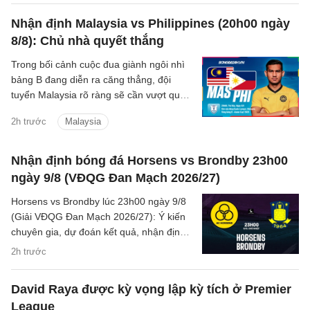
Nhận định Malaysia vs Philippines (20h00 ngày
8/8): Chủ nhà quyết thắng
Trong bối cảnh cuộc đua giành ngôi nhì
bảng B đang diễn ra căng thẳng, đội
tuyển Malaysia rõ ràng sẽ cần vượt qua
Philippines để chắc suất đi tiếp.
2h trước
Malaysia
Nhận định bóng đá Horsens vs Brondby 23h00
ngày 9/8 (VĐQG Đan Mạch 2026/27)
Horsens vs Brondby lúc 23h00 ngày 9/8
(Giải VĐQG Đan Mạch 2026/27): Ý kiến
chuyên gia, dự đoán kết quả, nhận định -
phân tích trận đấu, thống kê chi tiết về
2h trước
hai đội.
David Raya được kỳ vọng lập kỳ tích ở Premier
League