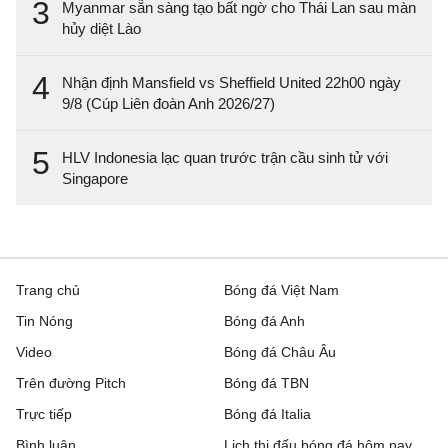
3
Myanmar sẵn sàng tạo bất ngờ cho Thái Lan sau màn
hủy diệt Lào
4
Nhận định Mansfield vs Sheffield United 22h00 ngày
9/8 (Cúp Liên đoàn Anh 2026/27)
5
HLV Indonesia lạc quan trước trận cầu sinh tử với
Singapore
Trang chủ
Bóng đá Việt Nam
Tin Nóng
Bóng đá Anh
Video
Bóng đá Châu Âu
Trên đường Pitch
Bóng đá TBN
Trực tiếp
Bóng đá Italia
Bình luận
Lịch thi đấu bóng đá hôm nay