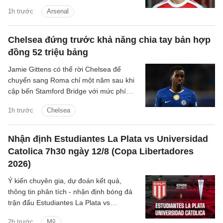
ký của Bruno Guimaraes.
1h trước
Arsenal
Chelsea đứng trước khả năng chia tay bản hợp
đồng 52 triệu bảng
Jamie Gittens có thể rời Chelsea để
chuyển sang Roma chỉ một năm sau khi
cập bến Stamford Bridge với mức phí
khoảng 52 triệu bảng.
1h trước
Chelsea
Nhận định Estudiantes La Plata vs Universidad
Catolica 7h30 ngày 12/8 (Copa Libertadores
2026)
Ý kiến chuyên gia, dự đoán kết quả,
thông tin phân tích - nhận định bóng đá
trận đấu Estudiantes La Plata vs
Universidad Catolica cúp C1 Nam
2h trước
Mỹ