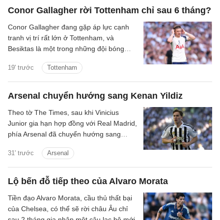
Conor Gallagher rời Tottenham chỉ sau 6 tháng?
Conor Gallagher đang gặp áp lực cạnh
tranh vị trí rất lớn ở Tottenham, và
Besiktas là một trong những đội bóng
quan tâm đến chữ ký của anh.
19' trước
Tottenham
Arsenal chuyển hướng sang Kenan Yildiz
Theo tờ The Times, sau khi Vinicius
Junior gia hạn hợp đồng với Real Madrid,
phía Arsenal đã chuyển hướng sang
Kenan Yildiz của Juventus.
31' trước
Arsenal
Lộ bến đỗ tiếp theo của Alvaro Morata
Tiền đạo Alvaro Morata, cầu thủ thất bại
của Chelsea, có thể sẽ rời châu Âu chỉ
sau 2 tháng gia nhập một câu lạc bộ mới.