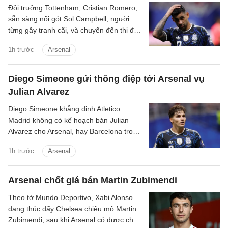
Đội trưởng Tottenham, Cristian Romero,
sẵn sàng nối gót Sol Campbell, người
từng gây tranh cãi, và chuyển đến thi đấu
cho Tottenham.
1h trước
Arsenal
Diego Simeone gửi thông điệp tới Arsenal vụ
Julian Alvarez
Diego Simeone khẳng định Atletico
Madrid không có kế hoạch bán Julian
Alvarez cho Arsenal, hay Barcelona trong
mùa hè này.
1h trước
Arsenal
Arsenal chốt giá bán Martin Zubimendi
Theo tờ Mundo Deportivo, Xabi Alonso
đang thúc đẩy Chelsea chiêu mộ Martin
Zubimendi, sau khi Arsenal có được chữ