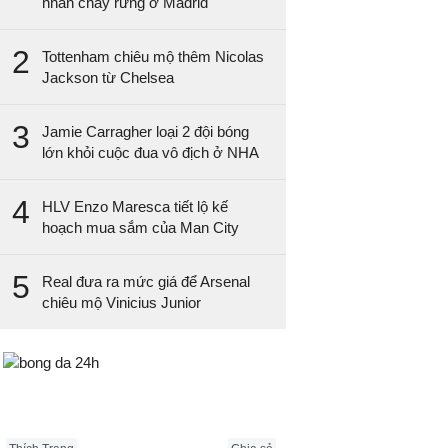
nhân cháy rừng ở Madrid
2
Tottenham chiêu mộ thêm Nicolas
Jackson từ Chelsea
3
Jamie Carragher loại 2 đội bóng
lớn khỏi cuộc đua vô địch ở NHA
4
HLV Enzo Maresca tiết lộ kế
hoạch mua sắm của Man City
5
Real đưa ra mức giá để Arsenal
chiêu mộ Vinicius Junior
Bongda24h.vn