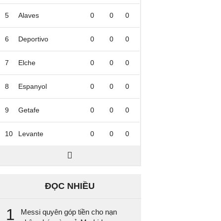
5
Alaves
0
0
0
6
Deportivo
0
0
0
7
Elche
0
0
0
8
Espanyol
0
0
0
9
Getafe
0
0
0
10
Levante
0
0
0
ĐỌC NHIỀU
1
Messi quyên góp tiền cho nạn