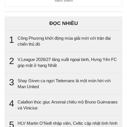
Xem thêm
ĐỌC NHIỀU
1
Công Phượng khởi động mùa giải mới với trận đại
chiến thủ đô
2
V.League 2026/27 tăng suất ngoại binh, Hưng Yên FC
góp mặt ở hạng Nhất
3
Shay Given ca ngợi Tielemans là một món hời với
Man United
4
Calafiori thúc giục Arsenal chiêu mộ Bruno Guimaraes
và Vinicius
5
HLV Martin O'Neill nhập viện, Celtic cập nhật tình hình