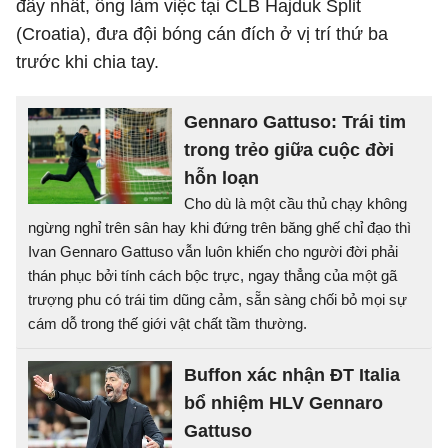
đây nhất, ông làm việc tại CLB Hajduk Split
(Croatia), đưa đội bóng cán đích ở vị trí thứ ba
trước khi chia tay.
Gennaro Gattuso: Trái tim
trong trẻo giữa cuộc đời
hỗn loạn
Cho dù là một cầu thủ chạy không
ngừng nghỉ trên sân hay khi đứng trên băng ghế chỉ đạo thì
Ivan Gennaro Gattuso vẫn luôn khiến cho người đời phải
thán phục bởi tính cách bộc trực, ngay thẳng của một gã
trượng phu có trái tim dũng cảm, sẵn sàng chối bỏ mọi sự
cám dỗ trong thế giới vật chất tầm thường.
Buffon xác nhận ĐT Italia
bổ nhiệm HLV Gennaro
Gattuso