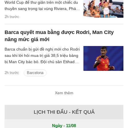
World Cup để thư giãn trên một chiếc du
thuyền sang trọng tại vùng Riviera, Pháp,
cùng 10 người bạn nữ.
2h trước
Barca quyết mua bằng được Rodri, Man City
nâng mức giá mới
Barca chuẩn bị gửi đề nghị mới cho Rodri
sau khi lời hỏi mua trị giá 38,5 triệu bảng
bị Man City bác bỏ. Đội chủ sân Etihad
được cho là muốn thu về hơn 60 triệu
2h trước
Barcelona
bảng cho tiền vệ người Tây Ban Nha.
Xem thêm
LỊCH THI ĐẤU - KẾT QUẢ
Ngày - 11/08