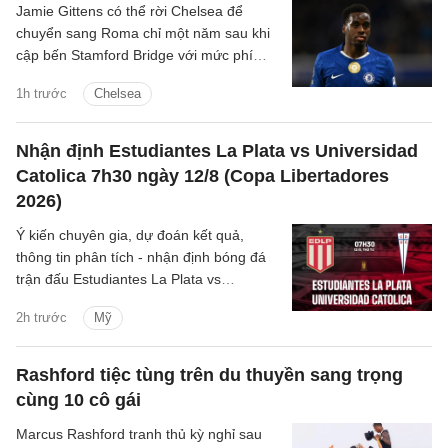
Jamie Gittens có thể rời Chelsea để
chuyển sang Roma chỉ một năm sau khi
cập bến Stamford Bridge với mức phí
khoảng 52 triệu bảng.
1h trước
Chelsea
Nhận định Estudiantes La Plata vs Universidad
Catolica 7h30 ngày 12/8 (Copa Libertadores
2026)
Ý kiến chuyên gia, dự đoán kết quả,
thông tin phân tích - nhận định bóng đá
trận đấu Estudiantes La Plata vs
Universidad Catolica cúp C1 Nam
2h trước
Mỹ
Mỹ/Copa Libertadores 2026 hôm nay.
Rashford tiệc tùng trên du thuyền sang trọng
cùng 10 cô gái
Marcus Rashford tranh thủ kỳ nghỉ sau