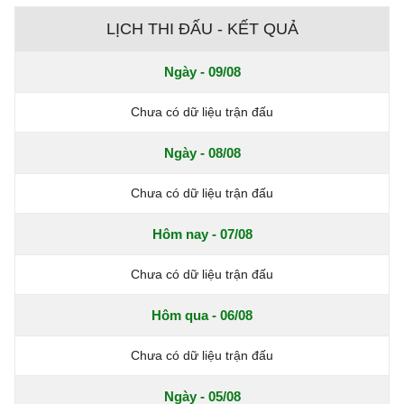
LỊCH THI ĐẤU - KẾT QUẢ
Ngày - 09/08
Chưa có dữ liệu trận đấu
Ngày - 08/08
Chưa có dữ liệu trận đấu
Hôm nay - 07/08
Chưa có dữ liệu trận đấu
Hôm qua - 06/08
Chưa có dữ liệu trận đấu
Ngày - 05/08