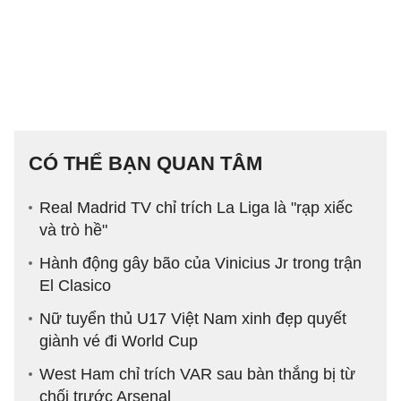
CÓ THỂ BẠN QUAN TÂM
Real Madrid TV chỉ trích La Liga là "rạp xiếc
và trò hề"
Hành động gây bão của Vinicius Jr trong trận
El Clasico
Nữ tuyển thủ U17 Việt Nam xinh đẹp quyết
giành vé đi World Cup
West Ham chỉ trích VAR sau bàn thắng bị từ
chối trước Arsenal