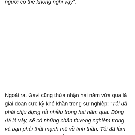
người có thể không nghĩ vậy”.
Ngoài ra, Gavi cũng thừa nhận hai năm vừa qua là
giai đoạn cực kỳ khó khăn trong sự nghiệp:
“Tôi đã
phải chịu đựng rất nhiều trong hai năm qua. Bóng
đá là vậy, sẽ có những chấn thương nghiêm trọng
và bạn phải thật mạnh mẽ về tinh thần. Tôi đã làm