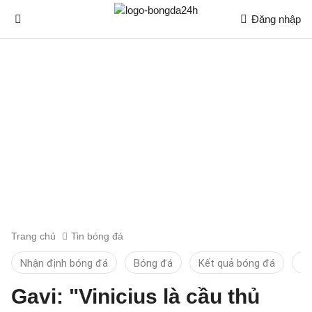
Đăng nhập
Trang chủ
Tin bóng đá
Nhận định bóng đá
Bóng đá
Kết quả bóng đá
Ti
Gavi: "Vinicius là cầu thủ