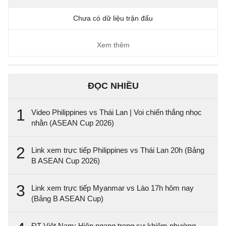
Chưa có dữ liệu trận đấu
Xem thêm
ĐỌC NHIỀU
1
Video Philippines vs Thái Lan | Voi chiến thắng nhọc
nhằn (ASEAN Cup 2026)
2
Link xem trực tiếp Philippines vs Thái Lan 20h (Bảng
B ASEAN Cup 2026)
3
Link xem trực tiếp Myanmar vs Lào 17h hôm nay
(Bảng B ASEAN Cup)
ĐT Việt Nam: Hiên ngang trong sự khiêm nhường