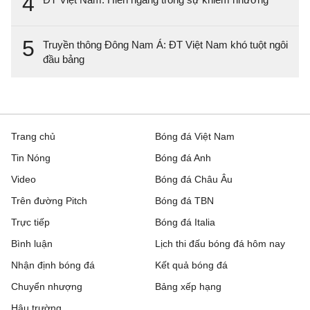
4
5
Truyền thông Đông Nam Á: ĐT Việt Nam khó tuột ngôi
đầu bảng
Trang chủ
Bóng đá Việt Nam
Tin Nóng
Bóng đá Anh
Video
Bóng đá Châu Âu
Trên đường Pitch
Bóng đá TBN
Trực tiếp
Bóng đá Italia
Bình luận
Lịch thi đấu bóng đá hôm nay
Nhận định bóng đá
Kết quả bóng đá
Chuyển nhượng
Bảng xếp hạng
Hậu trường