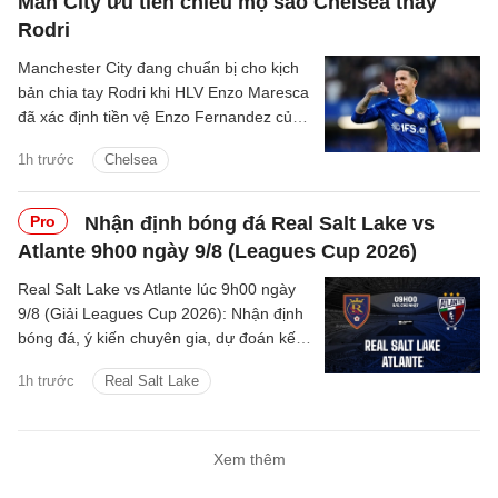
Man City ưu tiên chiêu mộ sao Chelsea thay
Rodri
Manchester City đang chuẩn bị cho kịch
bản chia tay Rodri khi HLV Enzo Maresca
đã xác định tiền vệ Enzo Fernandez của
Chelsea là mục tiêu ưu tiên để thay thế
1h trước
Chelsea
ngôi sao người Tây Ban Nha.
Pro
Nhận định bóng đá Real Salt Lake vs
Atlante 9h00 ngày 9/8 (Leagues Cup 2026)
Real Salt Lake vs Atlante lúc 9h00 ngày
9/8 (Giải Leagues Cup 2026): Nhận định
bóng đá, ý kiến chuyên gia, dự đoán kết
quả, phân tích - thống kê trận đấu.
1h trước
Real Salt Lake
Xem thêm