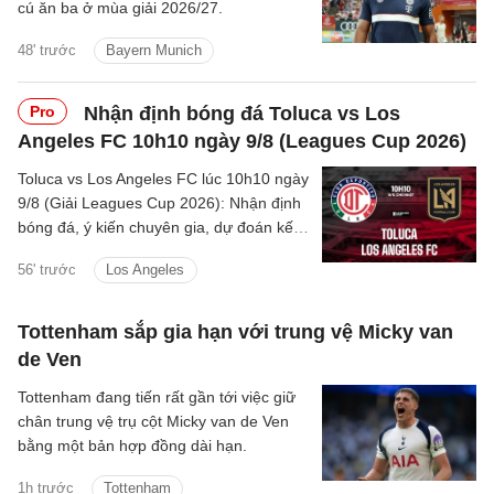
cú ăn ba ở mùa giải 2026/27.
48' trước
Bayern Munich
Pro
Nhận định bóng đá Toluca vs Los
Angeles FC 10h10 ngày 9/8 (Leagues Cup 2026)
Toluca vs Los Angeles FC lúc 10h10 ngày
9/8 (Giải Leagues Cup 2026): Nhận định
bóng đá, ý kiến chuyên gia, dự đoán kết
quả, phân tích - thống kê trận đấu.
56' trước
Los Angeles
Tottenham sắp gia hạn với trung vệ Micky van
de Ven
Tottenham đang tiến rất gần tới việc giữ
chân trung vệ trụ cột Micky van de Ven
bằng một bản hợp đồng dài hạn.
1h trước
Tottenham