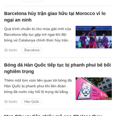
Barcelona hủy trận giao hữu tại Morocco vì lo
ngại an ninh
Quá trình chuẩn bị cho mùa giải mới của
Barcelona tiếp tục gặp trở ngại khi đội
bóng xứ Catalunya chính thức hủy trận
giao hữu với IR Tangier vì những lo ngại
1h trước
Barcelona
liên quan đến tình hình an ninh tại khu
vực Bắc Phi.
Bóng đá Hàn Quốc tiếp tục bị phanh phui bê bối
nghiêm trọng
Thêm một lùm xùm liên quan tới bóng đá
Hàn Quốc bị phanh phui khi liên đoàn
bóng đá nước này hối lộ trọng tài bằng
dịch vụ tình dục giai đoạn 2011-2012.
1h trước
Hàn Quốc