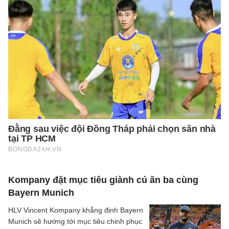
Kompany đặt mục tiêu giành cú ăn ba cùng
Bayern Munich
HLV Vincent Kompany khẳng định Bayern
Munich sẽ hướng tới mục tiêu chinh phục