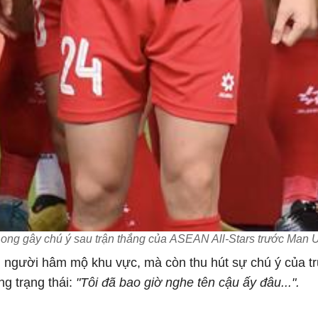
ong gây chú ý sau trận thắng của ASEAN All-Stars trước Man 
ới người hâm mộ khu vực, mà còn thu hút sự chú ý của t
g trạng thái:
"Tôi đã bao giờ nghe tên cậu ấy đâu...".