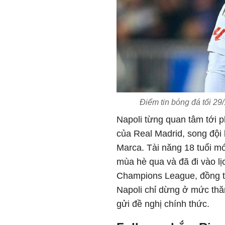
Điểm tin bóng đá tối 29
Napoli từng quan t
âm t
ới p
của Real Madrid, song
đ
ội
Marca. T
ài n
ăng 18 tu
ổi mớ
m
ùa hè qua và
đ
ã
đi v
ào l
ị
Champions League,
đ
ồng t
Napoli chỉ dừng ở mức th
ă
gửi
đ
ề nghị ch
ính th
ức.