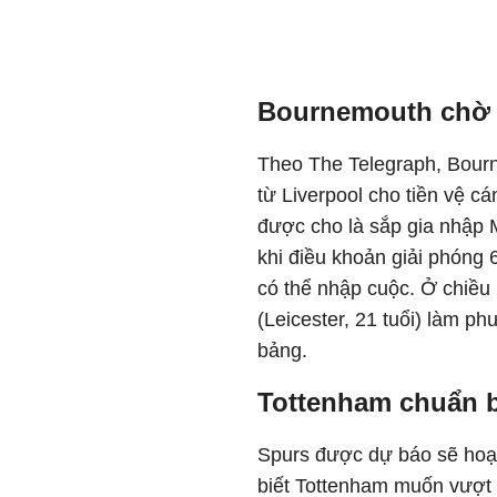
Bournemouth ch
Theo The Telegraph, Bou
từ Liverpool cho tiền vệ c
á
đư
ợc cho l
à s
ắp gia nhập 
khi
đi
ều khoản giải ph
óng 6
c
ó th
ể nhập cuộc. Ở chiều
(Leicester, 21 tuổi) l
àm ph
bảng.
Tottenham chuẩn 
Spurs
đư
ợc dự b
áo s
ẽ ho
biết Tottenham muốn v
ư
ợt