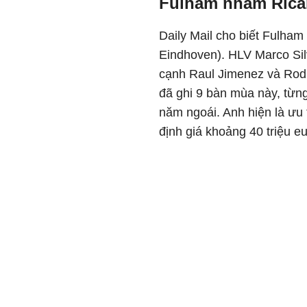
Fulham nhắm Rica
Daily Mail cho biết Fulham
Eindhoven). HLV Marco Si
c
ạnh Raul Jimenez v
à Rod
đ
ã ghi 9 bàn mùa này, t
ừng
n
ăm ngo
ái. Anh hi
ện l
à
ưu 
đ
ịnh gi
á kho
ảng 40 triệu eu