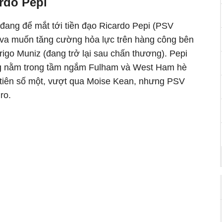
rdo Pepi
đang đ
ể mắt tới tiền
đ
ạo Ricardo Pepi (PSV
lva muốn t
ăng cư
ờng hỏa lực tr
ên hàng công bên
rigo Muniz (
đang tr
ở lại sau chấn th
ương). Pepi
 nằm trong tầm ngắm Fulham v
à West Ham hè
ti
ên s
ố một, v
ư
ợt qua Moise Kean, nh
ưng PSV
ro.