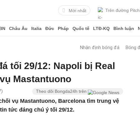
Trên đường Pitch
Mới nhất
BN
Châu Âu
Italia
Đức
Pháp
Quốc tế
LTĐ-KQ
Bình luận
Nhận định bóng đá
Bóng 
á tối 29/12: Napoli bị Real
 vụ Mastantuono
7)
Theo dõi Bongda24h trên
 chối vụ Mastantuono, Barcelona tìm trung vệ
tin tức đáng chú ý tối 29/12.