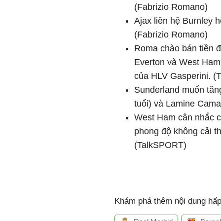
(Fabrizio Romano)
Ajax li
ên h
ệ Burnley h
(Fabrizio Romano)
Roma ch
ào bán ti
ền
đ
Everton v
à West Ham 
của HLV Gasperini. (
Sunderland muốn t
ăn
tuổi) v
à Lamine Camar
West Ham c
ân nh
ắc c
phong
đ
ộ kh
ông c
ải t
(TalkSPORT)
Khám phá thêm nội dung hấp 