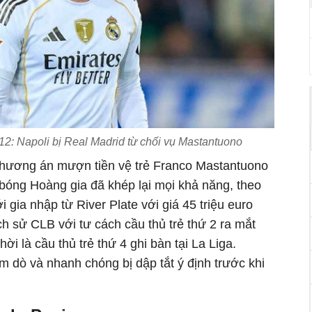
/12: Napoli bị Real Madrid từ chối vụ Mastantuono
h
ương
án m
ư
ợn tiền vệ trẻ Franco Mastantuono
 b
óng Hoàng gia
đ
ã khép l
ại mọi khả n
ăng, theo
i gia nhập từ River Plate với gi
á 45 tri
ệu euro
ch sử CLB với t
ư c
ách c
ầu thủ trẻ thứ 2 ra mắt
hời l
à c
ầu thủ trẻ thứ 4 ghi b
àn t
ại La Liga.
m d
ò và nhanh chóng b
ị dập tắt
ý
đ
ịnh tr
ư
ớc khi