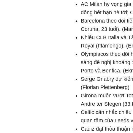
AC Milan hy vọng gia
đ
ồng hết hạn h
è t
ới; 
Barcelona theo dõi ti
ề
Coruna, 23 tu
ổi). (Ma
Nhiều CLB Italia v
à T
Royal (Flamengo). (E
Olympiacos theo d
õi 
s
àng
đ
ề nghị khoảng 
Porto v
à Benfica. (Ek
Serge Gnabry d
ự kiế
(Florian Plettenberg)
Girona mu
ốn v
ư
ợt To
Andre ter Stegen (33 
Celtic c
ân nh
ắc chi
êu
quan t
âm c
ủa Leeds 
Cadiz
đ
ạt thỏa thuận