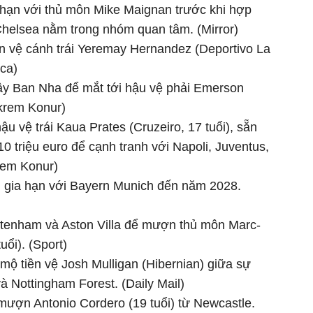
 hạn với thủ m
ôn Mike Maignan tr
ư
ớc khi hợp
Chelsea nằm trong nh
óm quan tâm. (Mirror)
n vệ c
ánh trái Yeremay Hernandez (Deportivo La
rca)
ây Ban Nha
đ
ể mắt tới hậu vệ phải Emerson
krem Konur)
h
ậu vệ tr
ái Kaua Prates (Cruzeiro, 17 tu
ổi), sẵn
10 triệu euro
đ
ể cạnh tranh với Napoli, Juventus,
rem Konur)
n gia hạn với Bayern Munich
đ
ến n
ăm 2028.
ttenham v
à Aston Villa
đ
ể m
ư
ợn thủ m
ôn Marc-
tu
ổi). (Sport)
 m
ộ tiền vệ Josh Mulligan (Hibernian) giữa sự
v
à Nottingham Forest. (Daily Mail)
 m
ư
ợn Antonio Cordero (19 tuổi) từ Newcastle.