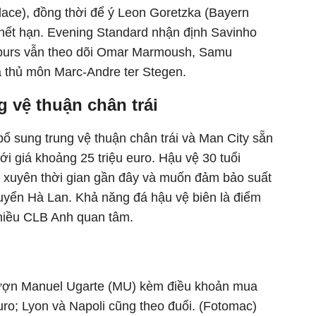
lace),
đ
ồng thời
đ
ể
ý Leon Goretzka (Bayern
hết hạn. Evening Standard nhận
đ
ịnh Savinho
urs v
ẫn theo d
õi Omar Marmoush, Samu
 th
ủ m
ôn Marc-Andre ter Stegen.
g v
ệ thuận ch
ân trái
bổ sung trung vệ thuận ch
ân trái và Man City s
ẵn
ới gi
á kho
ảng 25 triệu euro. Hậu vệ 30 tuổi
 xuy
ên th
ời gian gần
đ
ây và mu
ốn
đ
ảm bảo suất
uy
ển H
à Lan. Kh
ả n
ăng đ
á h
ậu vệ bi
ên là
đi
ểm
hiều CLB Anh quan t
âm.
ư
ợn Manuel Ugarte (MU) k
èm
đi
ều khoản mua
uro; Lyon v
à Napoli c
ũng theo đu
ổi. (Fotomac)