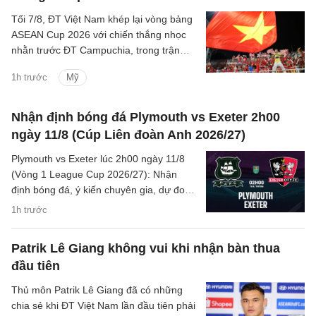
Tối 7/8, ĐT Việt Nam khép lại vòng bảng
ASEAN Cup 2026 với chiến thắng nhọc
nhằn trước ĐT Campuchia, trong trận
đấu có nhiều điều đáng chú ý.
1h trước
Mỹ
Nhận định bóng đá Plymouth vs Exeter 2h00
ngày 11/8 (Cúp Liên đoàn Anh 2026/27)
Plymouth vs Exeter lúc 2h00 ngày 11/8
(Vòng 1 League Cup 2026/27): Nhận
định bóng đá, ý kiến chuyên gia, dự đoán
kết quả, phân tích trận đấu, thống kê về
1h trước
phong độ hai đội.
Patrik Lê Giang không vui khi nhận bàn thua
đầu tiên
Thủ môn Patrik Lê Giang đã có những
chia sẻ khi ĐT Việt Nam lần đầu tiên phải