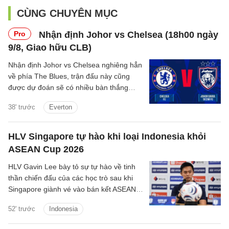
CÙNG CHUYÊN MỤC
Pro
Nhận định Johor vs Chelsea (18h00 ngày
9/8, Giao hữu CLB)
Nhận định Johor vs Chelsea nghiêng hẳn
về phía The Blues, trận đấu này cũng
được dự đoán sẽ có nhiều bàn thắng
được ghi.
38' trước
Everton
HLV Singapore tự hào khi loại Indonesia khỏi
ASEAN Cup 2026
HLV Gavin Lee bày tỏ sự tự hào về tinh
thần chiến đấu của các học trò sau khi
Singapore giành vé vào bán kết ASEAN
Cup 2026, đồng thời khiến Indonesia bị
52' trước
Indonesia
loại ngay từ vòng bảng.