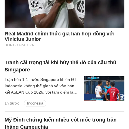
Tranh cãi trọng tài khi hủy thẻ đỏ của cầu thủ
Singapore
Trận hòa 1-1 trước Singapore khiến ĐT
Indonesia không thể giành vé vào bán
kết ASEAN Cup 2026, với tâm điểm là
quyết định thay đổi của trọng tài Abdullah
1h trước
Indonesia
Salim.
Mỹ Đình chứng kiến nhiều cột mốc trong trận
thắng Campuchia