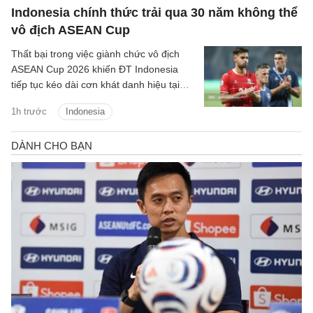
Indonesia chính thức trải qua 30 năm không thể
vô địch ASEAN Cup
Thất bại trong việc giành chức vô địch
ASEAN Cup 2026 khiến ĐT Indonesia
tiếp tục kéo dài cơn khát danh hiệu tại
giải đấu số một Đông Nam Á lên 30 năm
1h trước
Indonesia
kể từ lần đầu tiên giải được tổ chức.