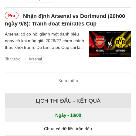
Pro
Nhận định Arsenal vs Dortmund (20h00
ngày 9/8): Tranh đoạt Emirates Cup
Arsenal có cơ hội giành một danh hiệu
ngay cả khi mùa giải 2026/27 chưa chính
thức khởi tranh. Dù Emirates Cup chỉ là
giải đấu giao hữu mang tính chất chuẩn
3h trước
Arsenal
bị, Arsenal vẫn hướng đến chiến thắng
khi tiếp đón Dortmund tại Emirates.
Xem thêm
LỊCH THI ĐẤU - KẾT QUẢ
Ngày - 10/08
Chưa có dữ liệu trận đấu