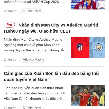
nhận bàn thua tại ASEAN Cup 2026,
nhưng cho rằng đây là một phần của
2h trước
ĐT Việt Nam
bóng đá và toàn đội sẽ nhanh chóng
phân tích để cải thiện.
Pro
Nhận định Man City vs Atletico Madrid
(18h00 ngày 9/8, Giao hữu CLB)
Nhận định Man City vs Atletico Madrid
nghiêng một chút về phía Man xanh,
nhưng đây có thể là trận đấu không dễ
dàng với thầy trò Enzo Maresca.
2h trước
Atletico Madrid
Cảm giác của Xuân Son lần đầu đeo băng thủ
quân tuyển Việt Nam
Tiền đạo Nguyễn Xuân Son thừa nhận
cảm giác lần đầu đeo băng thủ quân ĐT
Việt Nam là một khoảnh khắc đặc biệt với
anh và gia đình.
2h trước
ĐT Việt Nam