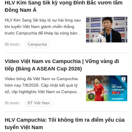
HLV Kim Sang Sik kỳ vọng Đình Bắc vươn tầm
Đông Nam Á
HLV Kim Sang Sik bày tỏ sự hài lòng sau
khi tuyển Việt Nam giành chiến thắng
trước Campuchia để khép lại vòng bảng
ASEAN Cup 2026 với ngôi đầu bảng A,
5h trước
Campuchia
đồng thời dành nhiều lời khen cho
Nguyễn Đình Bắc.
Video Việt Nam vs Campuchia | Vững vàng đi
tiếp (Bảng A ASEAN Cup 2026)
Video bóng đá Việt Nam vs Campuchia
hôm nay 7/8/2026. Cập nhật kết quả tỷ
số, clip highlights Việt Nam vs Campuchia
(Bảng A ASEAN Cup 2026) các tình
5h trước
ĐT Việt Nam
huống trên sân.
HLV Campuchia: Tôi không tìm ra điểm yếu của
tuyển Việt Nam