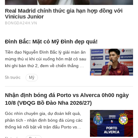
Đình Bắc: Mặt cỏ Mỹ Đình đẹp quá!
Tiền đạo Nguyễn Đình Bắc lý giải màn ăn
mừng thú vị khi cúi xuống hôn mặt cỏ sau
khi ghi bàn thứ 2, đem về chiến thắng 3-1
của ĐT Việt Nam trước Campuchia.
5h trước
Mỹ
Nhận định bóng đá Porto vs Alverca 0h00 ngày
10/8 (VĐQG Bồ Đào Nha 2026/27)
Góc nhìn chuyên gia, dự đoán kết quả,
phân tích - nhận định bóng đá cùng các
thống kê nổi bật về trận đấu Porto vs
Alverca thuộc giải VĐQG Bồ Đào Nha