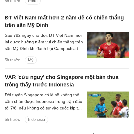
5h trước
Porto
2026/27 đêm nay.
ĐT Việt Nam mất hơn 2 năm để có chiến thắng
trên sân Mỹ Đình
Sau 792 ngày chờ đợi, ĐT Việt Nam mới
lại được hưởng niềm vui chiến thắng trên
sân Mỹ Đình khi đánh bại Campuchia tỷ
số 3-1 ở lượt trận cuối bảng A ASEAN
5h trước
Mỹ
Cup 2026.
VAR 'cứu nguy' cho Singapore một bàn thua
trông thấy trước Indonesia
Đội tuyển Singapore có lẽ sẽ không thể
cầm chân được Indonesia trong trận đấu
tối 7/8, nếu không có sự vào cuộc kịp thời
của VAR.
5h trước
Indonesia