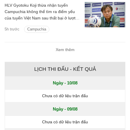
HLV Gyotoku Koji thừa nhận tuyển
Campuchia không thể tìm ra điểm yếu
của tuyển Việt Nam sau thất bại ở lượt
trận cuối bảng A ASEAN Cup 2026, đồng
5h trước
Campuchia
thời tin rằng thầy trò HLV Kim Sang Sik
đủ sức góp mặt ở trận chung kết.
Xem thêm
LỊCH THI ĐẤU - KẾT QUẢ
Ngày - 10/08
Chưa có dữ liệu trận đấu
Ngày - 09/08
Chưa có dữ liệu trận đấu