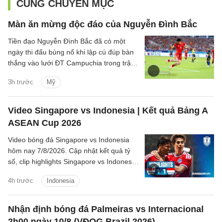
CÙNG CHUYÊN MỤC
Màn ăn mừng độc đáo của Nguyễn Đình Bắc
Tiền đạo Nguyễn Đình Bắc đã có một
ngày thi đấu bùng nổ khi lập cú đúp bàn
thắng vào lưới ĐT Campuchia trong trận
thắng 3-1 của ĐT Việt Nam trên sân Mỹ
3h trước
Mỹ
Đình tối 7/8.
Video Singapore vs Indonesia | Kết quả Bảng A
ASEAN Cup 2026
Video bóng đá Singapore vs Indonesia
hôm nay 7/8/2026. Cập nhật kết quả tỷ
số, clip highlights Singapore vs Indonesia
(Bảng A ASEAN Cup 2026) các tình
4h trước
Indonesia
huống trên sân.
Nhận định bóng đá Palmeiras vs Internacional
2h00 ngày 10/8 (VĐQG Brazil 2026)