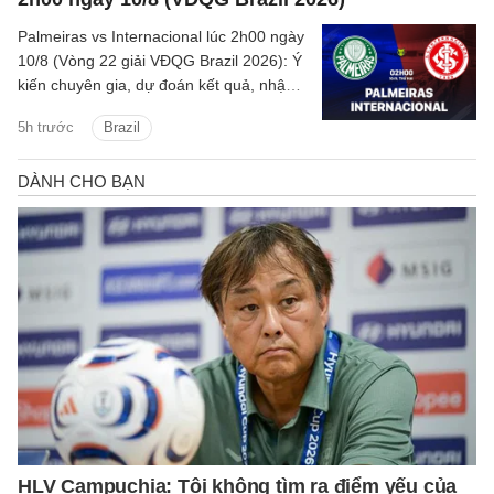
Palmeiras vs Internacional lúc 2h00 ngày
10/8 (Vòng 22 giải VĐQG Brazil 2026): Ý
kiến chuyên gia, dự đoán kết quả, nhận
định - phân tích trận đấu, thống kê chi tiết
5h trước
Brazil
về hai đội.