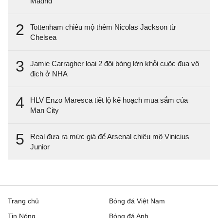
Madrid
2
Tottenham chiêu mộ thêm Nicolas Jackson từ
Chelsea
3
Jamie Carragher loại 2 đội bóng lớn khỏi cuộc đua vô
địch ở NHA
4
HLV Enzo Maresca tiết lộ kế hoạch mua sắm của
Man City
5
Real đưa ra mức giá để Arsenal chiêu mộ Vinicius
Junior
Trang chủ
Bóng đá Việt Nam
Tin Nóng
Bóng đá Anh