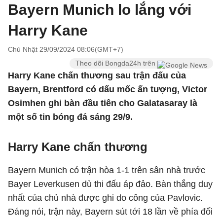
Bayern Munich lo lắng với
Harry Kane
Chủ Nhật 29/09/2024 08:06(GMT+7)
Theo dõi Bongda24h trên
Harry Kane chấn thương sau trận đấu của
Bayern, Brentford có dấu mốc ấn tượng, Victor
Osimhen ghi bàn đầu tiên cho Galatasaray là
một số tin bóng đá sáng 29/9.
Harry Kane chấn thương
Bayern Munich có trận hòa 1-1 trên sân nhà trước
Bayer Leverkusen dù thi đấu áp đảo. Bàn thắng duy
nhất của chủ nhà được ghi do công của Pavlovic.
Đáng nói, trận này, Bayern sút tới 18 lần về phía đối