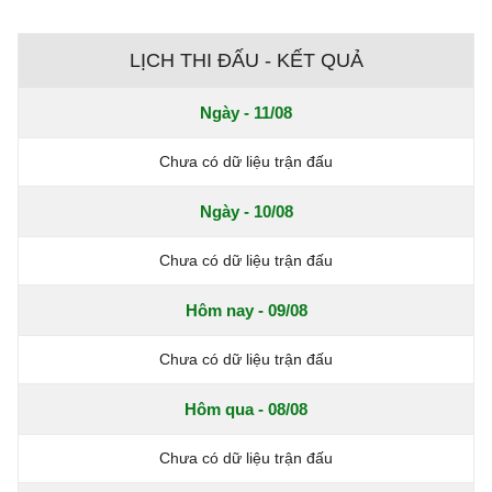
LỊCH THI ĐẤU - KẾT QUẢ
Ngày - 11/08
Chưa có dữ liệu trận đấu
Ngày - 10/08
Chưa có dữ liệu trận đấu
Hôm nay - 09/08
Chưa có dữ liệu trận đấu
Hôm qua - 08/08
Chưa có dữ liệu trận đấu