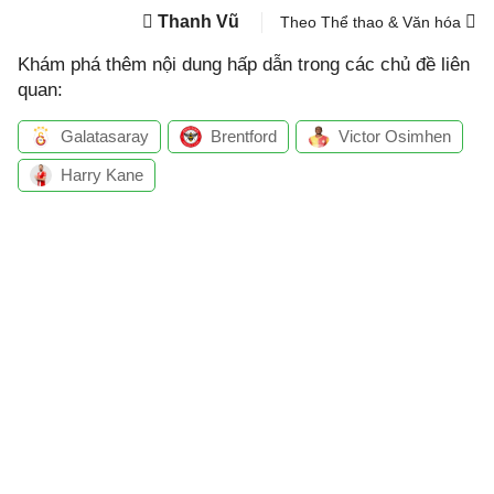
Thanh Vũ
Theo Thể thao & Văn hóa
Khám phá thêm nội dung hấp dẫn trong các chủ đề liên
quan:
Galatasaray
Brentford
Victor Osimhen
Harry Kane