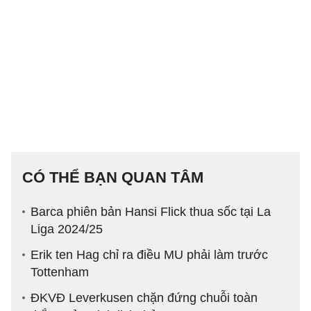
CÓ THỂ BẠN QUAN TÂM
Barca phiên bản Hansi Flick thua sốc tại La
Liga 2024/25
Erik ten Hag chỉ ra điều MU phải làm trước
Tottenham
ĐKVĐ Leverkusen chặn đứng chuỗi toàn