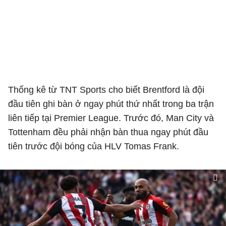
Thống kê từ TNT Sports cho biết Brentford là đội
đầu tiên ghi bàn ở ngay phút thứ nhất trong ba trận
liên tiếp tại Premier League. Trước đó, Man City và
Tottenham đều phải nhận bàn thua ngay phút đầu
tiên trước đội bóng của HLV Tomas Frank.