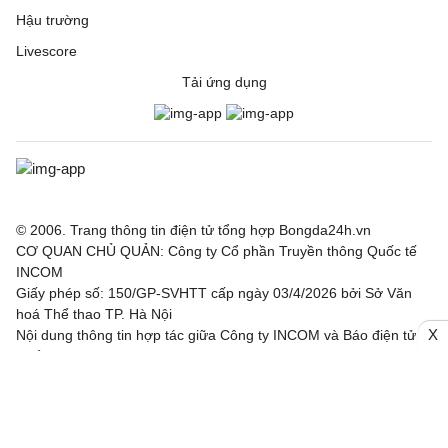
Hậu trường
Livescore
Tải ứng dụng
© 2006. Trang thông tin điện tử tổng hợp Bongda24h.vn
CƠ QUAN CHỦ QUẢN: Công ty Cổ phần Truyền thông Quốc tế
INCOM
Giấy phép số: 150/GP-SVHTT cấp ngày 03/4/2026 bởi Sở Văn
hoá Thể thao TP. Hà Nội
X
Nội dung thông tin hợp tác giữa Công ty INCOM và Báo điện tử
Thể thao và Văn hoá - TTXVN, Báo Công Thương, Tạp chí điện
tử Nhân lực Nhân tài Việt.
Chịu trách nhiệm: Ông Trần Văn Trí
Địa chỉ: Tầng 3, Tòa nhà IC, số 82 phố Duy Tân, Phường Cầu
Giấy, TP. Hà Nội