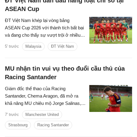
ĐT Việt Nam dẫn đầu hàng loạt chỉ số tại
ASEAN Cup
ĐT Việt Nam khép lại vòng bảng
ASEAN Cup 2026 với thành tích bất bại
và đang cho thấy sự vượt trội ở nhiều
thông số chuyên môn trước khi chạm
5' trước
Malaysia
ĐT Việt Nam
trán Malaysia tại bán kết.
MU nhận tin vui vụ theo đuổi cầu thủ của
Racing Santander
Giám đốc thể thao của Racing
Santander, Chema Aragon, đã mở ra
khả năng MU chiêu mộ Jorge Salinas,
thừa nhận sao trẻ này có thể ra đi nếu
7' trước
Manchester United
được các ông lớn tiếp cận.
Strasbourg
Racing Santander