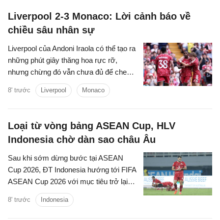
Liverpool 2-3 Monaco: Lời cảnh báo về
chiều sâu nhân sự
Liverpool của Andoni Iraola có thể tạo ra
những phút giây thăng hoa rực rỡ,
nhưng chừng đó vẫn chưa đủ để che
lấp những vết nứt trong hệ thống. Tập
8' trước
Liverpool
Monaco
thể này có thể bùng lên dữ dội khi mọi
mắt xích vận hành đúng nhịp, song lại
dễ chao đảo khi cường độ suy giảm và
Loại từ vòng bảng ASEAN Cup, HLV
sự kết nối bắt đầu đứt gãy.
Indonesia chờ dàn sao châu Âu
Sau khi sớm dừng bước tại ASEAN
Cup 2026, ĐT Indonesia hướng tới FIFA
ASEAN Cup 2026 với mục tiêu trở lại
mạnh mẽ.
8' trước
Indonesia