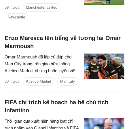
sao của Newcastle sẽ là sự bổ sung
39' trước
Manchester United
hoàn hảo cho sân Old Trafford.
Newcastle
Enzo Maresca lên tiếng về tương lai Omar
Marmoush
Omar Marmoush đã lập cú đúp cho
Man City trong trận giao hữu thắng
Atletico Madrid, nhưng huấn luyện viên
Enzo Maresca lại tỏ ra kín đáo về tương
50' trước
Atletico Madrid
Man City
lai của anh.
FIFA chỉ trích kế hoạch hạ bệ chủ tịch
Infantino
Thời gian qua xuất hiện hàng loạt chỉ
trích nhắm vào Gianni Infantino và FIFA