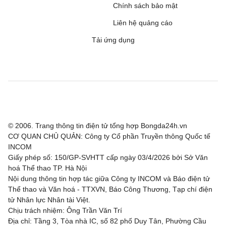
Argentinos Juniors
2 - 1
Racing Club
Chính sách bảo mật
Liên hệ quảng cáo
Hạng 2 Thổ Nhĩ Kỳ, Hôm nay - 10/08
Tải ứng dụng
Bodrum FK
0 - 2
Bursaspor
Van Spor Kulubu
0 - 2
Kayserispor
VĐQG Na Uy, Hôm nay - 10/08
Kristiansund BK
2 - 1
Molde
© 2006. Trang thông tin điện tử tổng hợp Bongda24h.vn
CƠ QUAN CHỦ QUẢN: Công ty Cổ phần Truyền thông Quốc tế
Hạng 2 Brazil, Hôm nay - 10/08
INCOM
Giấy phép số: 150/GP-SVHTT cấp ngày 03/4/2026 bởi Sở Văn
Nautico
1 - 1
Atletico GO
hoá Thể thao TP. Hà Nội
Nội dung thông tin hợp tác giữa Công ty INCOM và Báo điện tử
Novorizontino
0 - 1
Juventude
Thể thao và Văn hoá - TTXVN, Báo Công Thương, Tạp chí điện
tử Nhân lực Nhân tài Việt.
Cuiaba
1 - 1
Fortaleza
Chịu trách nhiệm: Ông Trần Văn Trí
Địa chỉ: Tầng 3, Tòa nhà IC, số 82 phố Duy Tân, Phường Cầu