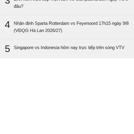
3
đâu?
VĐQG Bỉ, Hôm nay - 10/08
Royal Antwerp
2 - 1
SK Beveren
4
Nhận định Sparta Rotterdam vs Feyenoord 17h15 ngày 9/8
(VĐQG Hà Lan 2026/27)
VĐQG Argentina, Hôm nay - 10/08
5
Singapore vs Indonesia hôm nay trực tiếp trên sóng VTV
San Lorenzo de
0 - 2
CA Huracan
Almagro
VĐQG Brazil, Hôm nay - 10/08
Bahia
0 - 0
Vasco da Gama
Palmeiras
0 - 0
Internacional
VĐQG Bồ Đào Nha, Hôm nay - 10/08
Benfica
2 - 2
Academico Viseu