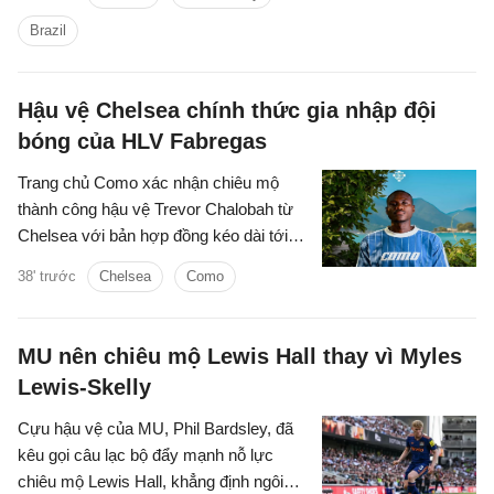
thủ chạy cánh mới.
Brazil
Hậu vệ Chelsea chính thức gia nhập đội
bóng của HLV Fabregas
Trang chủ Como xác nhận chiêu mộ
thành công hậu vệ Trevor Chalobah từ
Chelsea với bản hợp đồng kéo dài tới
năm 2031.
38' trước
Chelsea
Como
MU nên chiêu mộ Lewis Hall thay vì Myles
Lewis-Skelly
Cựu hậu vệ của MU, Phil Bardsley, đã
kêu gọi câu lạc bộ đẩy mạnh nỗ lực
chiêu mộ Lewis Hall, khẳng định ngôi