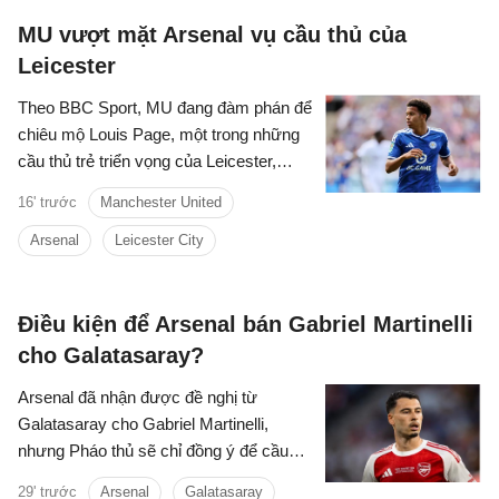
MU vượt mặt Arsenal vụ cầu thủ của
Leicester
Theo BBC Sport, MU đang đàm phán để
chiêu mộ Louis Page, một trong những
cầu thủ trẻ triển vọng của Leicester,
người cũng được Arsenal quan tâm.
16' trước
Manchester United
Arsenal
Leicester City
Điều kiện để Arsenal bán Gabriel Martinelli
cho Galatasaray?
Arsenal đã nhận được đề nghị từ
Galatasaray cho Gabriel Martinelli,
nhưng Pháo thủ sẽ chỉ đồng ý để cầu
thủ người Brazil ra đi nếu có một cầu
29' trước
Arsenal
Galatasaray