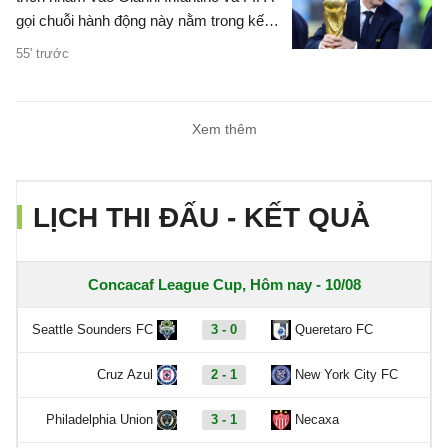
gọi chuỗi hành động này nằm trong kế
hoạch hạ bệ chủ tịch cơ quan này.
55' trước
Xem thêm
LỊCH THI ĐẤU - KẾT QUẢ
Concacaf League Cup, Hôm nay - 10/08
Seattle Sounders FC
3 - 0
Queretaro FC
Cruz Azul
2 - 1
New York City FC
Philadelphia Union
3 - 1
Necaxa