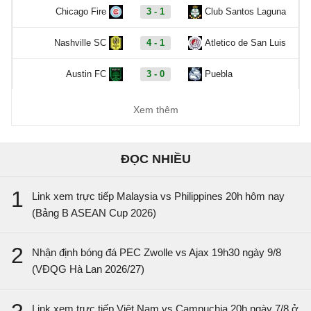
Chicago Fire
3 - 1
Club Santos Laguna
Nashville SC
4 - 1
Atletico de San Luis
Austin FC
3 - 0
Puebla
San Diego
1 - 0
Tijuana
Xem thêm
CF America
1 - 1
Portland Timbers
ĐỌC NHIỀU
Coppa Italia, Hôm nay - 10/08
1
Link xem trực tiếp Malaysia vs Philippines 20h hôm nay
S.S. Arezzo
2 - 0
Union Brescia
(Bảng B ASEAN Cup 2026)
Benevento
5 - 3
Ravenna
2
Nhận định bóng đá PEC Zwolle vs Ajax 19h30 ngày 9/8
VĐQG Bồ Đào Nha, Hôm nay - 10/08
(VĐQG Hà Lan 2026/27)
FC Porto
2 - 0
Alverca
Link xem trực tiếp Việt Nam vs Campuchia 20h ngày 7/8 ở