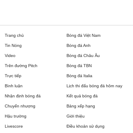
Gil Vicente
1 - 0
Rio Ave
Moreirense
2 - 2
SC Braga
VĐQG Argentina, Hôm nay - 10/08
Trang chủ
Bóng đá Việt Nam
Defensa y Justicia
2 - 1
Newell's Old Boys
Tin Nóng
Bóng đá Anh
Gimnasia LP
2 - 0
Barracas Central
Video
Bóng đá Châu Âu
Trên đường Pitch
Bóng đá TBN
VĐQG Brazil, Hôm nay - 10/08
Trực tiếp
Bóng đá Italia
RB Bragantino
0 - 2
Corinthians
Bình luận
Lịch thi đấu bóng đá hôm nay
Santos FC
0 - 2
Athletico Paranaense
Nhận định bóng đá
Kết quả bóng đá
Chuyển nhượng
Bảng xếp hạng
Flamengo
2 - 0
Vitoria
Hậu trường
Giới thiệu
VĐQG Argentina, Hôm nay - 10/08
Livescore
Điều khoản sử dụng