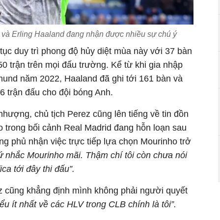
 và Erling Haaland đang nhận được nhiều sự chú ý
tục duy trì phong độ hủy diệt mùa này với 37 bàn
50 trận trên mọi đấu trường. Kể từ khi gia nhập
mund năm 2022, Haaland đã ghi tới 161 bàn và
6 trận đấu cho đội bóng Anh.
hượng, chủ tịch Perez cũng lên tiếng về tin đồn
o trong bối cảnh Real Madrid đang hỗn loạn sau
Ông phủ nhận việc trực tiếp lựa chọn Mourinho trở
ứ nhắc Mourinho mãi. Thậm chí tôi còn chưa nói
ca tới đây thi đấu”.
ez cũng khẳng định mình không phải người quyết
ểu ít nhất về các HLV trong CLB chính là tôi”.