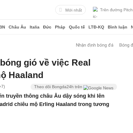
Trên đường Pitch
Mới nhất
BN
Châu Âu
Italia
Đức
Pháp
Quốc tế
LTĐ-KQ
Bình luận
Nhận định bóng đá
Bóng 
 bóng gió về việc Real
mộ Haaland
+7)
Theo dõi Bongda24h trên
ến truyền thông châu Âu dậy sóng khi lên
adrid chiêu mộ Erling Haaland trong tương