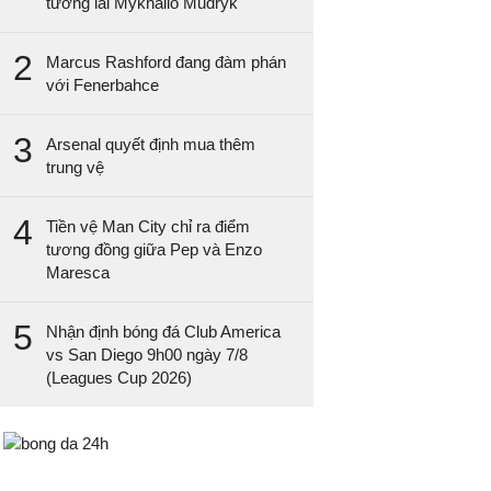
tương lai Mykhailo Mudryk
2
Marcus Rashford đang đàm phán
với Fenerbahce
3
Arsenal quyết định mua thêm
trung vệ
4
Tiền vệ Man City chỉ ra điểm
tương đồng giữa Pep và Enzo
Maresca
5
Nhận định bóng đá Club America
vs San Diego 9h00 ngày 7/8
(Leagues Cup 2026)
Bongda24h.vn