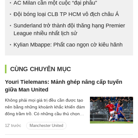
AC Milan cần một cuộc “đại phẫu”
Đội bóng loại CLB TP HCM vô địch châu Á
Sunderland trở thành đội thăng hạng Premier
League nhiều nhất lịch sử
Kylian Mbappe: Phất cao ngọn cờ kiêu hãnh
CÙNG CHUYÊN MỤC
Youri Tielemans: Mảnh ghép nâng cấp tuyến
giữa Man United
Không phải mọi giá trị đều cần được tạo
nên bằng những khoảnh khắc khiến đám
đông trầm trồ. Có những cầu thủ chọn
cách lặng lẽ hơn: một nhịp chạm vừa đủ,
12' trước
Manchester United
một pha xoay người đúng lúc, một đường
chuyền tưởng như giản đơn nhưng mở ra