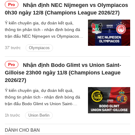
cả khoảng trời phía trước. Youri
Pro
Nhận định NEC Nijmegen vs Olympiacos
Tielemans là kiểu tiền vệ như thế.
0h30 ngày 12/8 (Champions League 2026/27)
Ý kiến chuyên gia, dự đoán kết quả,
thông tin phân tích - nhận định bóng đá
trận đấu NEC Nijmegen vs Olympiacos
cúp C1/UEFA Champions League
37' trước
Olympiacos
2026/27 hôm nay.
Pro
Nhận định Bodo Glimt vs Union Saint-
Gilloise 23h00 ngày 11/8 (Champions League
2026/27)
Ý kiến chuyên gia, dự đoán kết quả,
thông tin phân tích - nhận định bóng đá
trận đấu Bodo Glimt vs Union Saint-
Gilloise cúp C1/UEFA Champions League
1h trước
Union Berlin
2026/27 hôm nay.