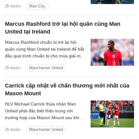
được cho là sẽ thay đổi quy trình lựa
2h trước
Man City
chọn đội trưởng từng được Pep
Guardiola duy trì trong nhiều năm.
Marcus Rashford trở lại hội quân cùng Man
United tại Ireland
Marcus Rashford chuẩn bị trở lại hội
quân cùng Man United tại Ireland để bắt
đầu quá trình chuẩn bị cho mùa giải mới.
Thông tin này được HLV trưởng Michael
2h trước
Manchester United
Carrick xác nhận.
Carrick cập nhật về chấn thương mới nhất của
Mason Mount
HLV Michael Carrick thừa nhận Man
United phải đặc biệt thận trọng với
trường hợp của Mason Mount sau khi
tiền vệ người Anh khiến đội bóng lo lắng
2h trước
Manchester United
vì vấn đề thể trạng trong trận hòa 1-1 với
PSG.