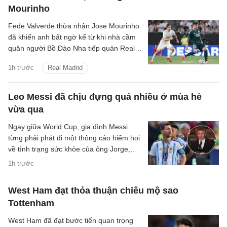
Mourinho
Fede Valverde thừa nhận Jose Mourinho
đã khiến anh bất ngờ kể từ khi nhà cầm
quân người Bồ Đào Nha tiếp quản Real
Madrid.
1h trước
Real Madrid
Leo Messi đã chịu đựng quá nhiều ở mùa hè
vừa qua
Ngay giữa World Cup, gia đình Messi
từng phải phát đi một thông cáo hiếm hoi
về tình trạng sức khỏe của ông Jorge,
đồng thời kêu gọi truyền thông và công
1h trước
chúng giữ sự thận trọng, trách nhiệm và
tính nhân văn trước những thông tin liên
West Ham đạt thỏa thuận chiêu mộ sao
quan đến sức khỏe của một con người.
Tottenham
West Ham đã đạt bước tiến quan trọng