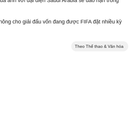
ủa anh với đại diện Saudi Arabia sẽ đáo hạn trong
thông cho giải đấu vốn đang được FIFA đặt nhiều kỳ
Theo Thể thao & Văn hóa