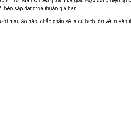
 khi rời Man United giữa mùa giải. Hợp đồng hiện tại c
i bên sắp đạt thỏa thuận gia hạn.
ưới màu áo nào, chắc chắn sẽ là cú hích lớn về truyền 