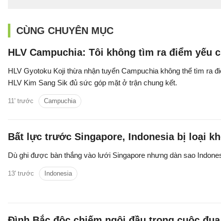
CÙNG CHUYÊN MỤC
HLV Campuchia: Tôi không tìm ra điểm yếu c
HLV Gyotoku Koji thừa nhận tuyển Campuchia không thể tìm ra điể
HLV Kim Sang Sik đủ sức góp mặt ở trận chung kết.
11' trước
Campuchia
Bất lực trước Singapore, Indonesia bị loại 
Dù ghi được bàn thắng vào lưới Singapore nhưng dàn sao Indones
13' trước
Indonesia
Đình Bắc độc chiếm ngôi đầu trong cuộc đua