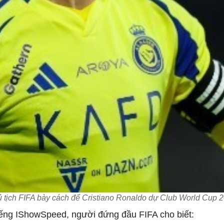
 tịch FIFA bày cách để Cristiano Ronaldo dự Club World Cup 
tiếng IShowSpeed, người đứng đầu FIFA cho biết: