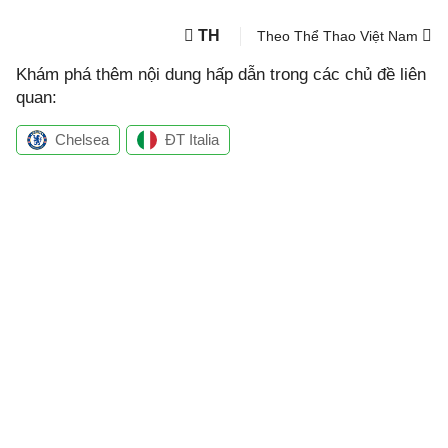
TH
Theo Thể Thao Việt Nam
Khám phá thêm nội dung hấp dẫn trong các chủ đề liên
quan:
Chelsea
ĐT Italia