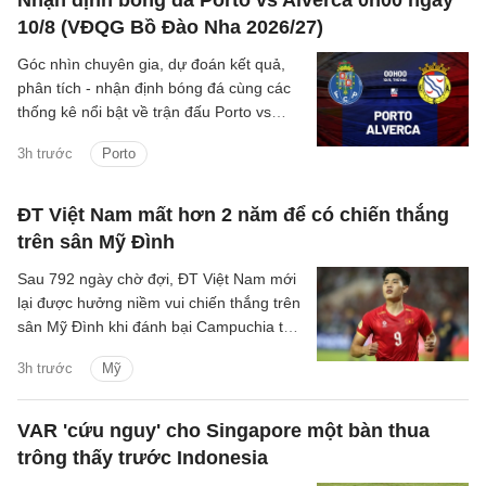
Nhận định bóng đá Porto vs Alverca 0h00 ngày
10/8 (VĐQG Bồ Đào Nha 2026/27)
Góc nhìn chuyên gia, dự đoán kết quả,
phân tích - nhận định bóng đá cùng các
thống kê nổi bật về trận đấu Porto vs
Alverca thuộc giải VĐQG Bồ Đào Nha
3h trước
Porto
2026/27 đêm nay.
ĐT Việt Nam mất hơn 2 năm để có chiến thắng
trên sân Mỹ Đình
Sau 792 ngày chờ đợi, ĐT Việt Nam mới
lại được hưởng niềm vui chiến thắng trên
sân Mỹ Đình khi đánh bại Campuchia tỷ
số 3-1 ở lượt trận cuối bảng A ASEAN
3h trước
Mỹ
Cup 2026.
VAR 'cứu nguy' cho Singapore một bàn thua
trông thấy trước Indonesia