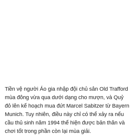
Tiền vệ người Áo gia nhập đội chủ sân Old Trafford
mùa đông vừa qua dưới dạng cho mượn, và Quỷ
đỏ lên kế hoạch mua đứt Marcel Sabitzer từ Bayern
Munich. Tuy nhiên, điều này chỉ có thể xảy ra nếu
cầu thủ sinh năm 1994 thể hiện được bản thân và
chơi tốt trong phần còn lại mùa giải.