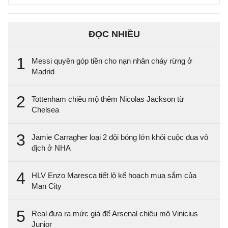
ĐỌC NHIỀU
1
Messi quyên góp tiền cho nạn nhân cháy rừng ở
Madrid
2
Tottenham chiêu mộ thêm Nicolas Jackson từ
Chelsea
3
Jamie Carragher loại 2 đội bóng lớn khỏi cuộc đua vô
địch ở NHA
4
HLV Enzo Maresca tiết lộ kế hoạch mua sắm của
Man City
5
Real đưa ra mức giá để Arsenal chiêu mộ Vinicius
Junior