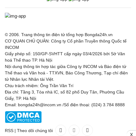
© 2006. Trang thông tin điện tử tổng hợp Bongda24h.vn
CƠ QUAN CHỦ QUẢN: Công ty Cổ phần Truyền thông Quốc tế
INCOM
Giấy phép số: 150/GP-SVHTT cấp ngày 03/4/2026 bởi Sở Văn
hoá Thể thao TP. Hà Nội
Nội dung thông tin hợp tác giữa Công ty INCOM và Báo điện tử
Thể thao và Văn hoá - TTXVN, Báo Công Thương, Tạp chí điện
tử Nhân lực Nhân tài Việt.
Chịu trách nhiệm: Ông Trần Văn Trí
Địa chỉ: Tầng 3, Tòa nhà IC, số 82 phố Duy Tân, Phường Cầu
Giấy, TP. Hà Nội
Email: bongda24h@incom.vn /Số điện thoại: (024) 3.784 8888
RSS
|
Theo dõi chúng tôi
X