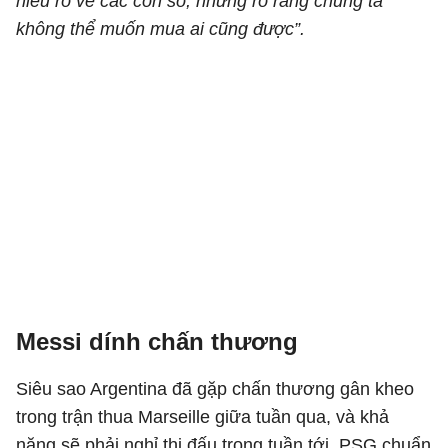
hiểu rõ về các con số, nhưng rõ ràng chúng ta
không thể muốn mua ai cũng được”.
Messi dính chấn thương
Siêu sao Argentina đã gặp chấn thương gân kheo
trong trận thua Marseille giữa tuần qua, và khả
năng sẽ phải nghỉ thi đấu trong tuần tới. PSG chuẩn