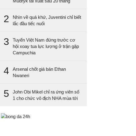
Mudryk tái xuất sau 20 tháng
2
Nhìn về quá khứ, Juventini chỉ biết
lắc đầu tiếc nuối
3
Tuyển Việt Nam đứng trước cơ
hội xoay tua lực lượng ở trận gặp
Campuchia
4
Arsenal chốt giá bán Ethan
Nwaneri
5
John Obi Mikel chỉ ra ứng viên số
1 cho chức vô địch NHA mùa tới
Bongda24h.vn