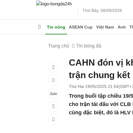
Thứ Bảy, 08/08/2026
Tin nóng
ASEAN Cup
Việt Nam
Anh
T
Trang chủ
Tin bóng đá
CAHN đón vị kh
trận chung kết
Thứ Hai 19/05/2025 21:54(GMT+
Zalo
Trong buổi tập chiều 19
cho trận tái đấu với CLB
cùng đặc biệt, đó là HLV 