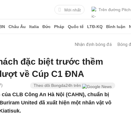
Trên đường Pitch
Mới nhất
BN
Châu Âu
Italia
Đức
Pháp
Quốc tế
LTĐ-KQ
Bình luận
Nhận định bóng đá
Bóng 
ách đặc biệt trước thềm
 lượt về Cúp C1 ĐNA
7)
Theo dõi Bongda24h trên
/5 của CLB Công An Hà Nội (CAHN), chuẩn bị
 Buriram United đã xuất hiện một nhân vật vô
Kiatisuk.