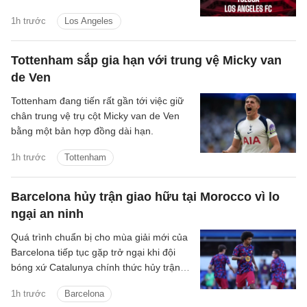
quả, phân tích - thống kê trận đấu.
1h trước
Los Angeles
Tottenham sắp gia hạn với trung vệ Micky van
de Ven
Tottenham đang tiến rất gần tới việc giữ
chân trung vệ trụ cột Micky van de Ven
bằng một bản hợp đồng dài hạn.
1h trước
Tottenham
Barcelona hủy trận giao hữu tại Morocco vì lo
ngại an ninh
Quá trình chuẩn bị cho mùa giải mới của
Barcelona tiếp tục gặp trở ngại khi đội
bóng xứ Catalunya chính thức hủy trận
giao hữu với IR Tangier vì những lo ngại
1h trước
Barcelona
liên quan đến tình hình an ninh tại khu