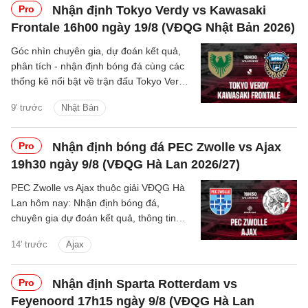
Pro
Nhận định Tokyo Verdy vs Kawasaki
Frontale 16h00 ngày 19/8 (VĐQG Nhật Bản 2026)
Góc nhìn chuyên gia, dự đoán kết quả,
phân tích - nhận định bóng đá cùng các
thống kê nổi bật về trận đấu Tokyo Verdy
vs Kawasaki Frontale thuộc giải VĐQG
9' trước
Nhật Bản
Nhật Bản hôm nay
Pro
Nhận định bóng đá PEC Zwolle vs Ajax
19h30 ngày 9/8 (VĐQG Hà Lan 2026/27)
PEC Zwolle vs Ajax thuộc giải VĐQG Hà
Lan hôm nay: Nhận định bóng đá,
chuyên gia dự đoán kết quả, thông tin
phân tích tỷ số trận đấu.
14' trước
Ajax
Pro
Nhận định Sparta Rotterdam vs
Feyenoord 17h15 ngày 9/8 (VĐQG Hà Lan