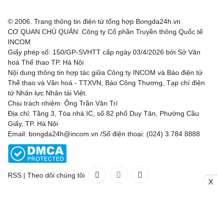
© 2006. Trang thông tin điện tử tổng hợp Bongda24h.vn
CƠ QUAN CHỦ QUẢN: Công ty Cổ phần Truyền thông Quốc tế
INCOM
Giấy phép số: 150/GP-SVHTT cấp ngày 03/4/2026 bởi Sở Văn
hoá Thể thao TP. Hà Nội
Nội dung thông tin hợp tác giữa Công ty INCOM và Báo điện tử
Thể thao và Văn hoá - TTXVN, Báo Công Thương, Tạp chí điện
tử Nhân lực Nhân tài Việt.
Chịu trách nhiệm: Ông Trần Văn Trí
Địa chỉ: Tầng 3, Tòa nhà IC, số 82 phố Duy Tân, Phường Cầu
Giấy, TP. Hà Nội
Email: bongda24h@incom.vn /Số điện thoại: (024) 3.784 8888
RSS
|
Theo dõi chúng tôi
X
Liên hệ
Quảng cáo
(024) 3.784 8888
Toàn bộ bản quyền thuộc
Bongda24h.vn