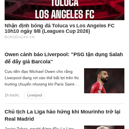
Owen cảnh báo Liverpool: "PSG tận dụng Salah
để đẩy giá Barcola"
Cựu tiền đạo Michael Owen cho rằng
Liverpool đang rơi vào thế bất lợi trên thị
trường chuyển nhượng khi Paris Saint-
Germain tận dụng nhu cầu cấp thiết tìm
1h trước
Liverpool
người thay Mohamed Salah để đẩy giá
Bradley Barcola lên mức rất cao.
Chủ tịch La Liga hào hứng khi Mourinho trở lại
Real Madrid
Javier Tebas, người đứng đầu La Liga