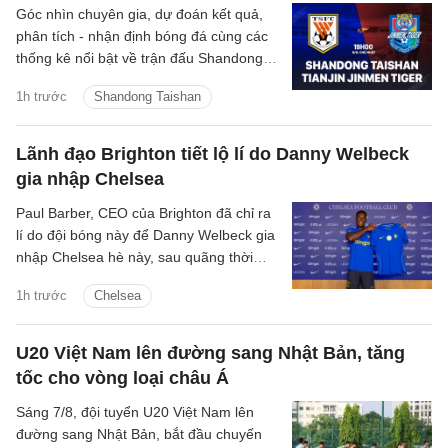
Góc nhìn chuyên gia, dự đoán kết quả,
phân tích - nhận định bóng đá cùng các
thống kê nổi bật về trận đấu Shandong
Taishan vs Tianjin Jinmen Tiger thuộc giải
1h trước
Shandong Taishan
VĐQG Trung Quốc hôm nay
Lãnh đạo Brighton tiết lộ lí do Danny Welbeck
gia nhập Chelsea
Paul Barber, CEO của Brighton đã chỉ ra
lí do đội bóng này để Danny Welbeck gia
nhập Chelsea hè này, sau quãng thời
gian chơi ấn tượng tại Brighton.
1h trước
Chelsea
U20 Việt Nam lên đường sang Nhật Bản, tăng
tốc cho vòng loại châu Á
Sáng 7/8, đội tuyển U20 Việt Nam lên
đường sang Nhật Bản, bắt đầu chuyến