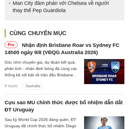
Man City đàm phán với Chelsea về người
thay thế Pep Guardiola
CÙNG CHUYÊN MỤC
Pro
Nhận định Brisbane Roar vs Sydney FC
14h00 ngày 9/8 (VĐQG Australia 2026)
Góc nhìn chuyên gia, dự đoán kết quả,
phân tích - nhận định bóng đá cùng các
thống kê nổi bật về trận đấu Brisbane
Roar vs Sydney FC cúp quốc gia
4' trước
Australia
Australia hôm nay.
Cựu sao MU chính thức được bổ nhiệm dẫn dắt
ĐT Uruguay
Sau kỳ World Cup 2026 đáng quên, ĐT
Uruguay đã chính thức bổ nhiệm Diego