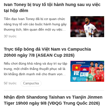
Ivan Toney bị truy tố tội hành hung sau vụ việc
tại hộp đêm
Tiền đạo Ivan Toney đã bị cơ quan chức
năng truy tố với cáo buộc hành hung gây
thương tích, liên quan đến một vụ việc
xảy ra tại hộp đêm vào tháng 12/2025.
30' trước
Trực tiếp bóng đá Việt Nam vs Campuchia
20h00 ngày 7/8 (ASEAN Cup 2026)
Nếu chơi đúng khả năng và duy trì sự tập
trung, một chiến thắng thuyết phục sẽ là
lời khẳng định mạnh mẽ cho tham vọng
bảo vệ ngôi vương Đông Nam Á của thầy
56' trước
Campuchia
trò HLV Kim Sang-sik.
Nhận định Shandong Taishan vs Tianjin Jinmen
Tiger 19h00 ngày 9/8 (VĐQG Trung Quốc 2026)