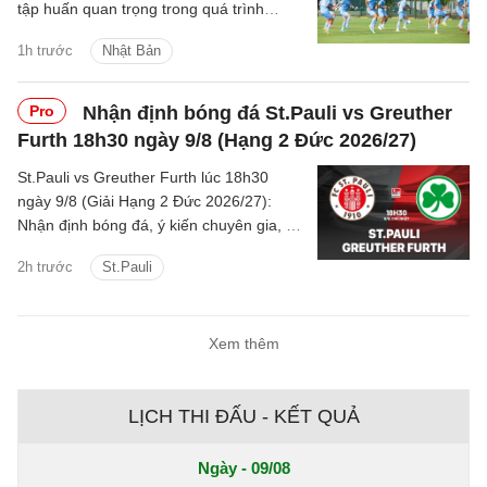
tập huấn quan trọng trong quá trình
chuẩn bị cho Vòng loại U20 châu Á 2027.
1h trước
Nhật Bản
Pro
Nhận định bóng đá St.Pauli vs Greuther
Furth 18h30 ngày 9/8 (Hạng 2 Đức 2026/27)
St.Pauli vs Greuther Furth lúc 18h30
ngày 9/8 (Giải Hạng 2 Đức 2026/27):
Nhận định bóng đá, ý kiến chuyên gia, dự
đoán kết quả, thông tin phân tích trận
2h trước
St.Pauli
đấu chi tiết.
Xem thêm
LỊCH THI ĐẤU - KẾT QUẢ
Ngày - 09/08