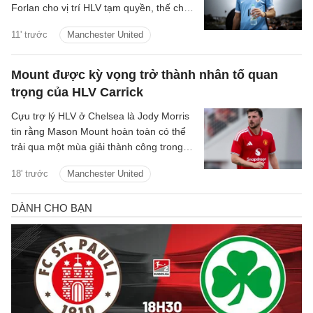
Forlan cho vị trí HLV tạm quyền, thế chỗ
Marcelo Bielsa.
11' trước
Manchester United
Mount được kỳ vọng trở thành nhân tố quan
trọng của HLV Carrick
Cựu trợ lý HLV ở Chelsea là Jody Morris
tin rằng Mason Mount hoàn toàn có thể
trải qua một mùa giải thành công trong
màu áo Man United, trở thành một trong
18' trước
Manchester United
những nhân tố quan trọng dưới thời HLV
Michael Carrick.