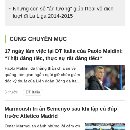
Những con số "ấn tượng" giúp Real vô địch
lượt đi La Liga 2014-2015
CÙNG CHUYÊN MỤC
17 ngày làm việc tại ĐT Italia của Paolo Maldini:
"Thật đáng tiếc, thực sự rất đáng tiếc!"
Paolo Maldini đã thẳng thắn chia sẻ về
quãng thời gian ngắn ngủi giữ chức giám
đốc kỹ thuật của Liên đoàn Bóng đá Italia
(FIGC), cho rằng cách mọi chuyện diễn
5' trước
ĐT Italia
ra là “thật đáng tiếc”. Ông cũng tiết lộ
những gì Pep Guardiola và Carlo
Ancelotti từng nói với mình, kể về nỗ lực
Marmoush tri ân Semenyo sau khi lập cú đúp
bất thành trong việc bổ nhiệm Andrea
trước Atletico Madrid
Pirlo, đồng thời cảnh báo FIGC sẽ không
đi đúng hướng nếu dành toàn bộ sự tập
Omar Marmoush dành những lời cảm ơn