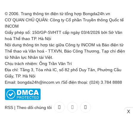
© 2006. Trang thông tin điện tử tổng hợp Bongda24h.vn
CƠ QUAN CHỦ QUẢN: Công ty Cổ phần Truyền thông Quốc tế
INCOM
Giấy phép số: 150/GP-SVHTT cấp ngày 03/4/2026 bởi Sở Văn
hoá Thể thao TP. Hà Nội
Nội dung thông tin hợp tác giữa Công ty INCOM và Báo điện tử
Thể thao và Văn hoá - TTXVN, Báo Công Thương, Tạp chí điện
tử Nhân lực Nhân tài Việt.
Chịu trách nhiệm: Ông Trần Văn Trí
Địa chỉ: Tầng 3, Tòa nhà IC, số 82 phố Duy Tân, Phường Cầu
Giấy, TP. Hà Nội
Email: bongda24h@incom.vn /Số điện thoại: (024) 3.784 8888
RSS
|
Theo dõi chúng tôi
X
Liên hệ
Quảng cáo
(024) 3.784 8888
Toàn bộ bản quyền thuộc
Bongda24h.vn