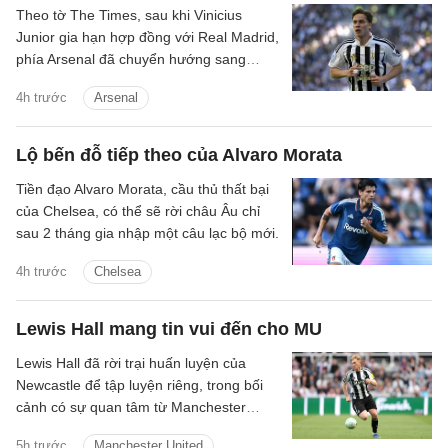
Theo tờ The Times, sau khi Vinicius
Junior gia hạn hợp đồng với Real Madrid,
phía Arsenal đã chuyển hướng sang
Kenan Yildiz của Juventus.
4h trước
Arsenal
Lộ bến đỗ tiếp theo của Alvaro Morata
Tiền đạo Alvaro Morata, cầu thủ thất bại
của Chelsea, có thể sẽ rời châu Âu chỉ
sau 2 tháng gia nhập một câu lạc bộ mới.
4h trước
Chelsea
Lewis Hall mang tin vui đến cho MU
Lewis Hall đã rời trại huấn luyện của
Newcastle để tập luyện riêng, trong bối
cảnh có sự quan tâm từ Manchester
United.
5h trước
Manchester United