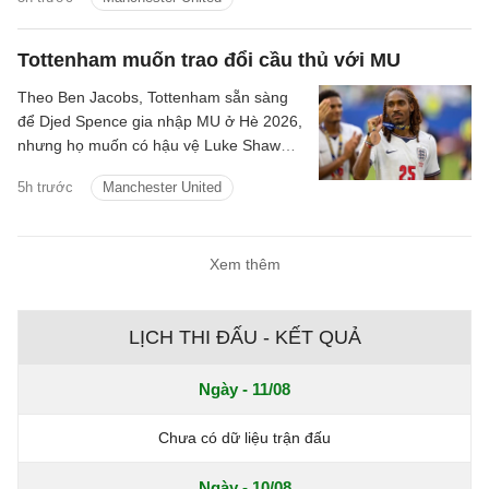
Tottenham muốn trao đổi cầu thủ với MU
Theo Ben Jacobs, Tottenham sẵn sàng
để Djed Spence gia nhập MU ở Hè 2026,
nhưng họ muốn có hậu vệ Luke Shaw
theo chiều ngược lại.
5h trước
Manchester United
Xem thêm
LỊCH THI ĐẤU - KẾT QUẢ
Ngày - 11/08
Chưa có dữ liệu trận đấu
Ngày - 10/08