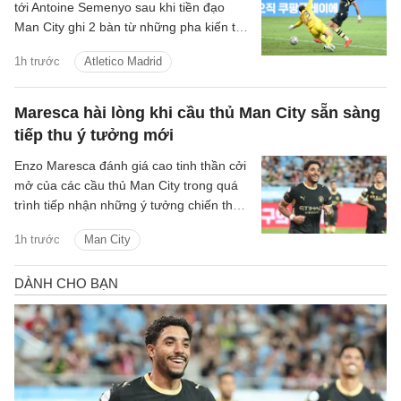
trung cho việc tái thiết đội tuyển Italia.
tới Antoine Semenyo sau khi tiền đạo
Man City ghi 2 bàn từ những pha kiến tạo
của người đồng đội trong chiến thắng 3-1
1h trước
Atletico Madrid
trước Atletico Madrid.
Maresca hài lòng khi cầu thủ Man City sẵn sàng
tiếp thu ý tưởng mới
Enzo Maresca đánh giá cao tinh thần cởi
mở của các cầu thủ Man City trong quá
trình tiếp nhận những ý tưởng chiến thuật
mới dưới thời ông, sau khi kế nhiệm Pep
1h trước
Man City
Guardiola.