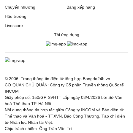
Chuyển nhượng
Bảng xếp hạng
Hậu trường
Livescore
Tải ứng dụng
© 2006. Trang thông tin điện tử tổng hợp Bongda24h.vn
CƠ QUAN CHỦ QUẢN: Công ty Cổ phần Truyền thông Quốc tế
INCOM
Giấy phép số: 150/GP-SVHTT cấp ngày 03/4/2026 bởi Sở Văn
hoá Thể thao TP. Hà Nội
Nội dung thông tin hợp tác giữa Công ty INCOM và Báo điện tử
Thể thao và Văn hoá - TTXVN, Báo Công Thương, Tạp chí điện
tử Nhân lực Nhân tài Việt.
Chịu trách nhiệm: Ông Trần Văn Trí