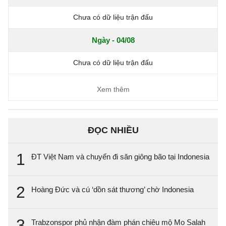
Chưa có dữ liệu trận đấu
Ngày - 04/08
Chưa có dữ liệu trận đấu
Xem thêm
ĐỌC NHIỀU
1
ĐT Việt Nam và chuyến đi săn giông bão tại Indonesia
2
Hoàng Đức và cú ‘dồn sát thương’ chờ Indonesia
3
Trabzonspor phủ nhận đàm phán chiêu mộ Mo Salah