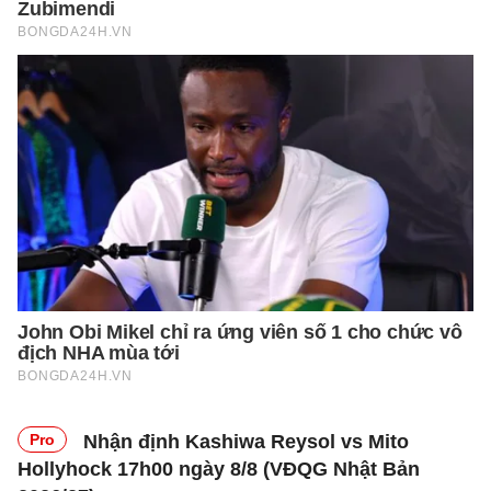
Pro
Nhận định Kashiwa Reysol vs Mito
Hollyhock 17h00 ngày 8/8 (VĐQG Nhật Bản