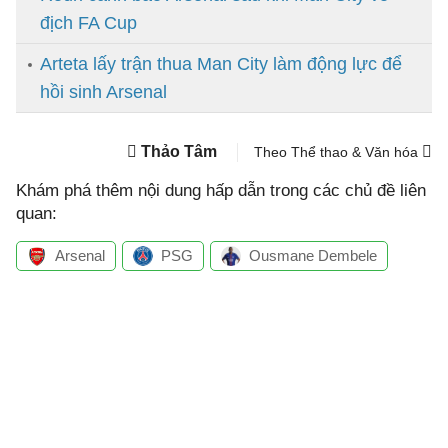
địch FA Cup
Arteta lấy trận thua Man City làm động lực để
hồi sinh Arsenal
Thảo Tâm
Theo Thể thao & Văn hóa
Khám phá thêm nội dung hấp dẫn trong các chủ đề liên
quan:
Arsenal
PSG
Ousmane Dembele