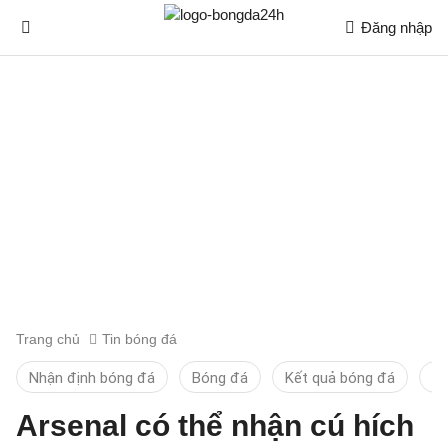
Đăng nhập
Trang chủ
Tin bóng đá
Nhận định bóng đá
Bóng đá
Kết quả bóng đá
Ti
Arsenal có thể nhận cú hích