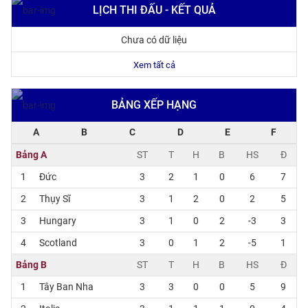
LỊCH THI ĐẤU - KẾT QUẢ
Chưa có dữ liệu
Xem tất cả
BẢNG XẾP HẠNG
A
B
C
D
E
F
Bảng A
ST
T
H
B
HS
Đ
1
Đức
3
2
1
0
6
7
2
Thụy Sĩ
3
1
2
0
2
5
3
Hungary
3
1
0
2
-3
3
4
Scotland
3
0
1
2
-5
1
Bảng B
ST
T
H
B
HS
Đ
1
Tây Ban Nha
3
3
0
0
5
9