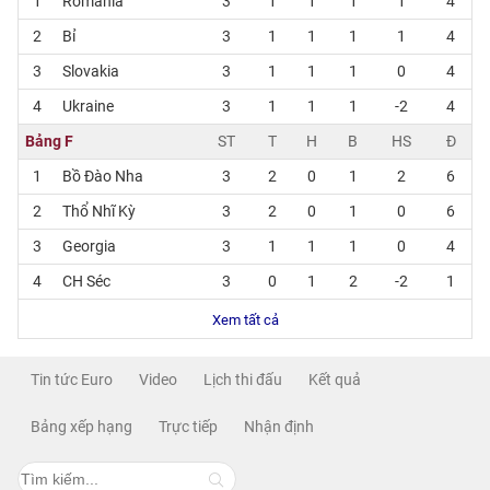
1
Romania
3
1
1
1
1
4
2
Bỉ
3
1
1
1
1
4
3
Slovakia
3
1
1
1
0
4
4
Ukraine
3
1
1
1
-2
4
Bảng F
ST
T
H
B
HS
Đ
1
Bồ Đào Nha
3
2
0
1
2
6
2
Thổ Nhĩ Kỳ
3
2
0
1
0
6
3
Georgia
3
1
1
1
0
4
4
CH Séc
3
0
1
2
-2
1
Xem tất cả
Tin tức Euro
Video
Lịch thi đấu
Kết quả
Bảng xếp hạng
Trực tiếp
Nhận định