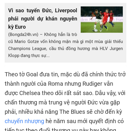
Vì sao tuyển Đức, Liverpool
phái người dự khán nguyên
kỳ Euro
(Bongda24h.vn) – Không hẳn là trò
cũ Mario Gotze vốn không mặn mà gì một mùa giải thiếu
Champions League, cầu thủ đồng hương mà HLV Jurgen
Klopp đang thực sự...
Theo tờ Goal đưa tin, mặc dù đã chính thức trở
thành người của Roma nhưng Rudiger vẫn
được Chelsea theo dõi rất sát sao. Dẫu vậy, với
chấn thương mà trung vệ người Đức vừa gặp
phải, nhiều khả năng The Blues sẽ chờ đến kỳ
chuyển nhượng
hè năm sau mới quyết định có
tiếp tục theo đuổi thương vụ này hay không.