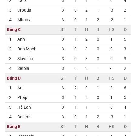
2
Italia
3
1
1
1
0
4
3
Croatia
3
0
2
1
-3
2
4
Albania
3
0
1
2
-2
1
Bảng C
ST
T
H
B
HS
Đ
1
Anh
3
1
2
0
1
5
2
Đan Mạch
3
0
3
0
0
3
3
Slovenia
3
0
3
0
0
3
4
Serbia
3
0
2
1
-1
2
Bảng D
ST
T
H
B
HS
Đ
1
Áo
3
2
0
1
2
6
2
Pháp
3
1
2
0
1
5
3
Hà Lan
3
1
1
1
0
4
4
Ba Lan
3
0
1
2
-3
1
Bảng E
ST
T
H
B
HS
Đ