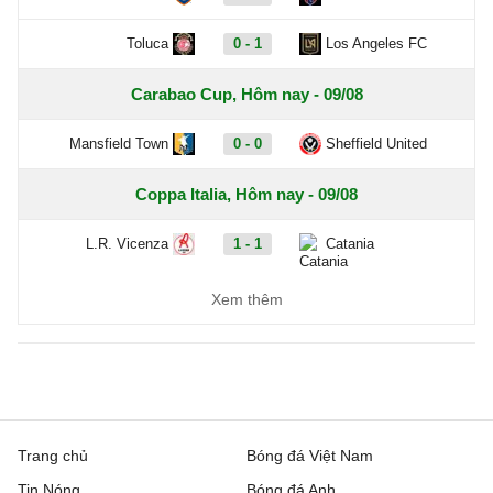
Toluca
0 - 1
Los Angeles FC
Carabao Cup, Hôm nay - 09/08
Mansfield Town
0 - 0
Sheffield United
Coppa Italia, Hôm nay - 09/08
L.R. Vicenza
1 - 1
Catania
Ascoli
3 - 1
Potenza
Xem thêm
Ligue 2, Hôm nay - 09/08
Boulogne
0 - 0
Nancy
Clermont Foot 63
0 - 0
Reims
Trang chủ
Bóng đá Việt Nam
Tin Nóng
Bóng đá Anh
Dunkerque
4 - 2
Grenoble