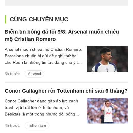
CÙNG CHUYÊN MỤC
Điểm tin bóng đá tối 9/8: Arsenal muốn chiêu
mộ Cristian Romero
Arsenal muốn chiêu mộ Cristian Romero,
Barcelona chuẩn bị gửi đề nghị thứ hai
cho Rodri là những tin tức đáng chú ý tối
9/8.
3h trước
Arsenal
Conor Gallagher rời Tottenham chỉ sau 6 tháng?
Conor Gallagher đang gặp áp lực cạnh
tranh vị trí rất lớn ở Tottenham, và
Besiktas là một trong những đội bóng
quan tâm đến chữ ký của anh.
4h trước
Tottenham