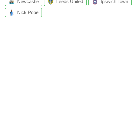
Newcastle
Leeds United
Ipswich Town
Nick Pope