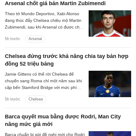
Arsenal chốt giá bán Martin Zubimendi
Theo tờ Mundo Deportivo, Xabi Alonso
đang thúc đẩy Chelsea chiêu mộ Martin
Zubimendi, sau khi Arsenal có được chữ
ký của Bruno Guimaraes.
5h trước
Arsenal
Chelsea đứng trước khả năng chia tay bản hợp
đồng 52 triệu bảng
Jamie Gittens có thể rời Chelsea để
chuyển sang Roma chỉ một năm sau khi
cập bến Stamford Bridge với mức phí
khoảng 52 triệu bảng.
5h trước
Chelsea
Barca quyết mua bằng được Rodri, Man City
nâng mức giá mới
Barca chuẩn bị gửi đề nghị mới cho Rodri