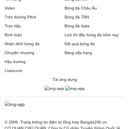
Video
Bóng đá Châu Âu
Metz
2 - 1
Guingamp
Trên đường Pitch
Bóng đá TBN
Trực tiếp
Montpellier
1 - 1
Bóng đá Italia
Dijon
Bình luận
Lịch thi đấu bóng đá hôm nay
Nantes
0 - 1
Red Star
Nhận định bóng đá
Kết quả bóng đá
Pau
0 - 1
FC Annecy
Chuyển nhượng
Bảng xếp hạng
Hậu trường
Rodez
3 - 1
Laval
Livescore
Sochaux
0 - 3
Saint-Etien
Tải ứng dụng
VĐQG Bồ Đào Nha, Hôm nay - 09/08
Vitoria de Guimaraes
0 - 1
Arouca
VĐQG Argentina, Hôm nay - 09/08
© 2006. Trang thông tin điện tử tổng hợp Bongda24h.vn
CƠ QUAN CHỦ QUẢN: Công ty Cổ phần Truyền thông Quốc tế