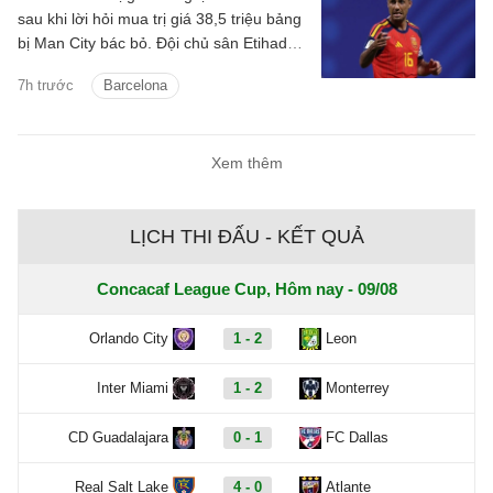
sau khi lời hỏi mua trị giá 38,5 triệu bảng
bị Man City bác bỏ. Đội chủ sân Etihad
được cho là muốn thu về hơn 60 triệu
7h trước
Barcelona
bảng cho tiền vệ người Tây Ban Nha.
Xem thêm
LỊCH THI ĐẤU - KẾT QUẢ
Concacaf League Cup, Hôm nay - 09/08
Orlando City
1 - 2
Leon
Inter Miami
1 - 2
Monterrey
CD Guadalajara
0 - 1
FC Dallas
Real Salt Lake
4 - 0
Atlante