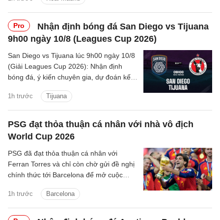
phục.
Pro
Nhận định bóng đá San Diego vs Tijuana
9h00 ngày 10/8 (Leagues Cup 2026)
San Diego vs Tijuana lúc 9h00 ngày 10/8
(Giải Leagues Cup 2026): Nhận định
bóng đá, ý kiến chuyên gia, dự đoán kết
quả, phân tích - thống kê trận đấu.
1h trước
Tijuana
PSG đạt thỏa thuận cá nhân với nhà vô địch
World Cup 2026
PSG đã đạt thỏa thuận cá nhân với
Ferran Torres và chỉ còn chờ gửi đề nghị
chính thức tới Barcelona để mở cuộc
đàm phán.
1h trước
Barcelona