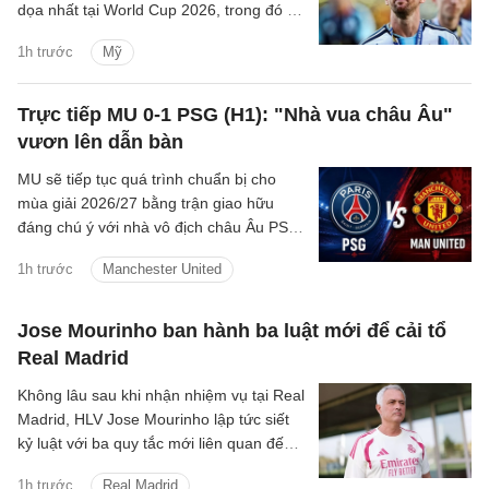
dọa nhất tại World Cup 2026, trong đó có
cả cảnh báo về một vụ tấn công tự sát.
1h trước
Mỹ
Trực tiếp MU 0-1 PSG (H1): "Nhà vua châu Âu"
vươn lên dẫn bàn
MU sẽ tiếp tục quá trình chuẩn bị cho
mùa giải 2026/27 bằng trận giao hữu
đáng chú ý với nhà vô địch châu Âu PSG
vào đêm nay tại Thụy Điển
1h trước
Manchester United
Jose Mourinho ban hành ba luật mới để cải tổ
Real Madrid
Không lâu sau khi nhận nhiệm vụ tại Real
Madrid, HLV Jose Mourinho lập tức siết
kỷ luật với ba quy tắc mới liên quan đến
dinh dưỡng, giờ giấc và quá trình hồi
1h trước
Real Madrid