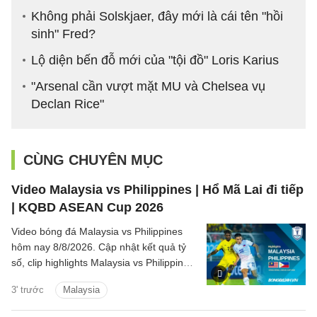
Không phải Solskjaer, đây mới là cái tên "hồi
sinh" Fred?
Lộ diện bến đỗ mới của "tội đồ" Loris Karius
"Arsenal cần vượt mặt MU và Chelsea vụ
Declan Rice"
CÙNG CHUYÊN MỤC
Video Malaysia vs Philippines | Hổ Mã Lai đi tiếp
| KQBD ASEAN Cup 2026
Video bóng đá Malaysia vs Philippines
hôm nay 8/8/2026. Cập nhật kết quả tỷ
số, clip highlights Malaysia vs Philippines
(Bảng B ASEAN Cup 2026) các tình
3' trước
Malaysia
huống trên sân.