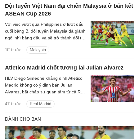
Đội tuyển Việt Nam đại chiến Malaysia ở bán kết
ASEAN Cup 2026
Với việc vượt qua Philippines ở lượt đấu
cuối bảng B, đội tuyển Malaysia đã giành
ngôi nhì bảng đấu và sẽ trở thành đối thủ
tiếp theo của đội tuyển Việt Nam trên
10' trước
Malaysia
hành trình bảo vệ ngôi vương Đông Nam
Á.
Atletico Madrid chốt tương lai Julian Alvarez
HLV Diego Simeone khẳng định Atletico
Madrid không có ý định bán Julian
Alvarez, bất chấp sự quan tâm từ cả Real
Madrid lẫn Barcelona.
41' trước
Real Madrid