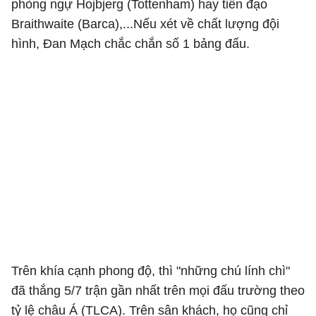
phòng ngự Hojbjerg (Tottenham) hay tiền đạo
Braithwaite (Barca),...Nếu xét về chất lượng đội
hình, Đan Mạch chắc chắn số 1 bảng đấu.
Trên khía cạnh phong độ, thì "những chú lính chì"
đã thắng 5/7 trận gần nhất trên mọi đấu trường theo
tỷ lệ châu Á (TLCA). Trên sân khách, họ cũng chỉ