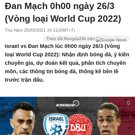
Đan Mạch 0h00 ngày 26/3
(Vòng loại World Cup 2022)
Thứ Năm 25/03/2021 19:11(GMT+7)
Theo dõi Bongda24h trên
Israel vs Đan Mạch lúc 0h00 ngày 26/3 (Vòng
loại World Cup 2022): Nhận định bóng đá, ý kiến
chuyên gia, dự đoán kết quả, phân tích chuyên
môn, các thông tin bóng đá, thống kê bên lề
trước trận đấu.