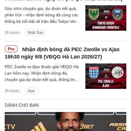
Góc nhìn chuyên gia, dự đoán kết quả,
phân tích - nhận định bóng đá cùng các
thống kê nổi bật về trận đấu Tokyo Verdy
vs Kawasaki Frontale thuộc giải VĐQG
2h trước
Nhật Bản
Nhật Bản hôm nay
Pro
Nhận định bóng đá PEC Zwolle vs Ajax
19h30 ngày 9/8 (VĐQG Hà Lan 2026/27)
PEC Zwolle vs Ajax thuộc giải VĐQG Hà
Lan hôm nay: Nhận định bóng đá,
chuyên gia dự đoán kết quả, thông tin
phân tích tỷ số trận đấu.
2h trước
Ajax