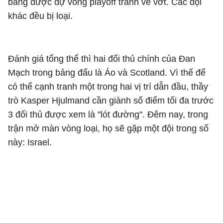
bảng được dự vòng playoff tranh vé vớt. Các đội
khác đều bị loại.
Đánh giá tổng thể thì hai đối thủ chính của Đan
Mạch trong bảng đấu là Áo và Scotland. Vì thế để
có thể cạnh tranh một trong hai vị trí dẫn đầu, thầy
trò Kasper Hjulmand cần giành số điểm tối đa trước
3 đối thủ được xem là "lót đường". Đêm nay, trong
trận mở màn vòng loại, họ sẽ gặp một đội trong số
này: Israel.