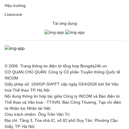
Hậu trường
Livescore
Tải ứng dụng
© 2006. Trang thông tin điện tử tổng hợp Bongda24h.vn
CƠ QUAN CHỦ QUẢN: Công ty Cổ phần Truyền thông Quốc tế
INCOM
Giấy phép số: 150/GP-SVHTT cấp ngày 03/4/2026 bởi Sở Văn
hoá Thể thao TP. Hà Nội
Nội dung thông tin hợp tác giữa Công ty INCOM và Báo điện tử
Thể thao và Văn hoá - TTXVN, Báo Công Thương, Tạp chí điện
tử Nhân lực Nhân tài Việt.
Chịu trách nhiệm: Ông Trần Văn Trí
Địa chỉ: Tầng 3, Tòa nhà IC, số 82 phố Duy Tân, Phường Cầu
Giấy, TP. Hà Nội