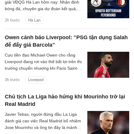
giải VĐQG Hà Lan hôm nay: Nhận định
bóng đá, chuyên gia dự đoán kết quả,
thông tin phân tích tỷ số trận đấu.
2h trước
Hà Lan
Owen cảnh báo Liverpool: "PSG tận dụng Salah
để đẩy giá Barcola"
Cựu tiền đạo Michael Owen cho rằng
Liverpool đang rơi vào thế bất lợi trên thị
trường chuyển nhượng khi Paris Saint-
Germain tận dụng nhu cầu cấp thiết tìm
3h trước
Liverpool
người thay Mohamed Salah để đẩy giá
Bradley Barcola lên mức rất cao.
Chủ tịch La Liga hào hứng khi Mourinho trở lại
Real Madrid
Javier Tebas, người đứng đầu La Liga
đánh giá cao việc Real Madrid bổ nhiệm
Jose Mourinho và ông tin đây là mảnh