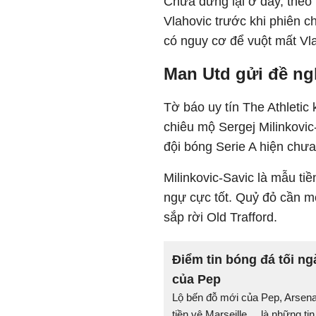
Chưa dừng lại ở đây, theo 
Vlahovic trước khi phiên c
có nguy cơ để vuột mất Vl
Man Utd gửi đề ng
Tờ báo uy tín The Athletic
chiêu mộ Sergej Milinkovi
đội bóng Serie A hiện chưa 
Milinkovic-Savic là mẫu ti
ngự cực tốt. Quỷ đỏ cần m
sắp rời Old Trafford.
Điểm tin bóng đá tối ng
của Pep
Lộ bến đỗ mới của Pep, Arsena
tiền vệ Marseille,... là những ti