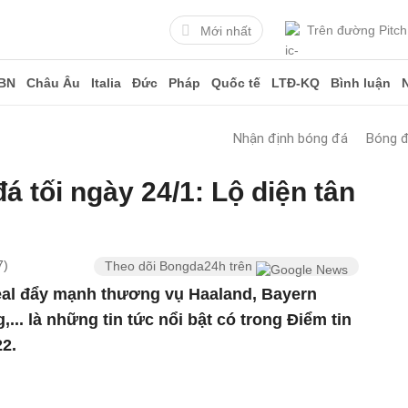
Trên đường Pitch
Mới nhất
BN
Châu Âu
Italia
Đức
Pháp
Quốc tế
LTĐ-KQ
Bình luận
Nhận định bóng đá
Bóng 
á tối ngày 24/1: Lộ diện tân
7)
Theo dõi Bongda24h trên
eal đẩy mạnh thương vụ Haaland, Bayern
... là những tin tức nổi bật có trong Điểm tin
22.