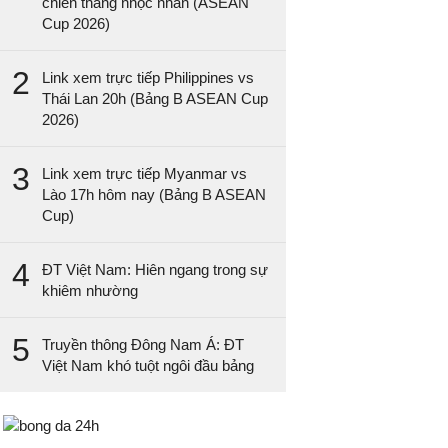
chiến thắng nhọc nhằn (ASEAN
Cup 2026)
2
Link xem trực tiếp Philippines vs
Thái Lan 20h (Bảng B ASEAN Cup
2026)
3
Link xem trực tiếp Myanmar vs
Lào 17h hôm nay (Bảng B ASEAN
Cup)
4
ĐT Việt Nam: Hiên ngang trong sự
khiêm nhường
5
Truyền thông Đông Nam Á: ĐT
Việt Nam khó tuột ngôi đầu bảng
Bongda24h.vn