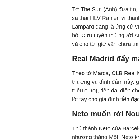
Tờ The Sun (Anh) đưa tin,
sa thải HLV Ranieri vì thà
Lampard đang là ứng cử vi
bộ. Cựu tuyển thủ người A
và cho tới giờ vẫn chưa tì
Real Madrid đẩy m
Theo tờ Marca, CLB Real M
thương vụ đình đám này, 
triệu euro), tiền đại diện 
lót tay cho gia đình tiền đ
Neto muốn rời No
Thủ thành Neto của Barcel
nhượng tháng Một. Neto kh