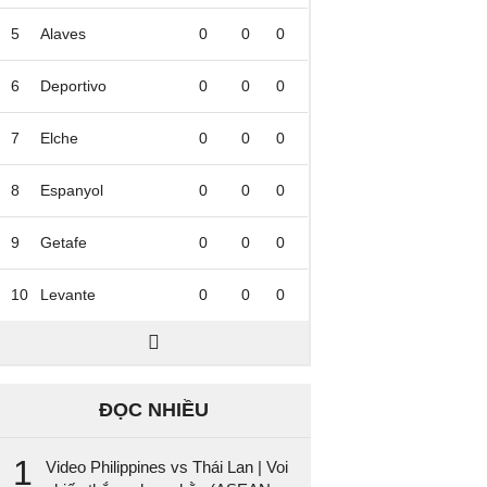
5
Alaves
0
0
0
6
Deportivo
0
0
0
7
Elche
0
0
0
8
Espanyol
0
0
0
9
Getafe
0
0
0
10
Levante
0
0
0
ĐỌC NHIỀU
1
Video Philippines vs Thái Lan | Voi