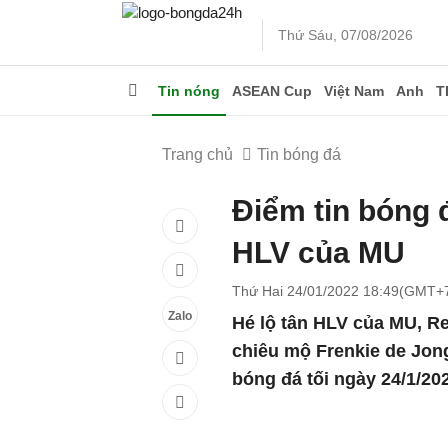
Thứ Sáu, 07/08/2026
Tin nóng
ASEAN Cup
Việt Nam
Anh
T
Trang chủ
Tin bóng đá
Điểm tin bóng đ
HLV của MU
Thứ Hai 24/01/2022 18:49(GMT+
Zalo
Hé lộ tân HLV của MU, R
chiêu mộ Frenkie de Jong,
bóng đá tối ngày 24/1/20