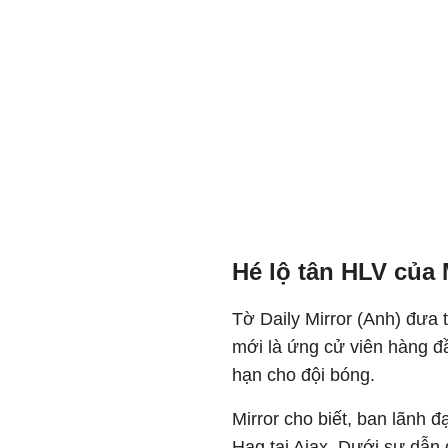
Hé lộ tân HLV của
Tờ Daily Mirror (Anh) đưa 
mới là ứng cử viên hàng đầ
hạn cho đội bóng.
Mirror cho biết, ban lãnh 
Hag tại Ajax. Dưới sự dẫn