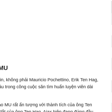
 MU
tin, không phải Mauricio Pochettino, Erik Ten Hag,
u trong công cuộc săn tìm huấn luyện viên dài
đạo MU rất ấn tượng với thành tích của ông Ten
 dắt của ông Ten Hag, Ajax hiện đang đứng đầu