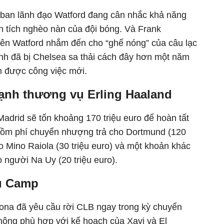
 ban lãnh đạo Watford đang cân nhắc khả năng
nh tích nghèo nàn của đội bóng. Và Frank
ên Watford nhắm đến cho “ghế nóng” của câu lạc
nh đã bị Chelsea sa thải cách đây hơn một năm
m được công việc mới.
ạnh thương vụ Erling Haaland
adrid sẽ tốn khoảng 170 triệu euro để hoàn tất
gồm phí chuyển nhượng trả cho Dortmund (120
cho Mino Raiola (30 triệu euro) và một khoản khác
ạo người Na Uy (20 triệu euro).
u Camp
ona đã yêu cầu rời CLB ngay trong kỳ chuyển
ông phù hợp với kế hoạch của Xavi và El