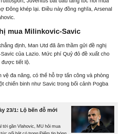
Tuttosport, Juventus bắt đầu tăng tốc hỏi mua
hợ Đông khép lại. Điều này đồng nghĩa, Arsenal
ahovic.
hị mua Milinkovic-Savic
 khẳng định, Man Utd đã âm thầm gửi đề nghị
c-Savic của Lazio. Mức phí Quỷ đỏ đề xuất cho
được tiết lộ.
ền vệ đa năng, có thể hỗ trợ tấn công và phòng
ột chiến binh như Savic trong bối cảnh Pogba
ày 23/1: Lộ bến đỗ mới
l tới gần Vlahovic, MU hỏi mua
n tức nổi bật có trong Điểm tin bóng