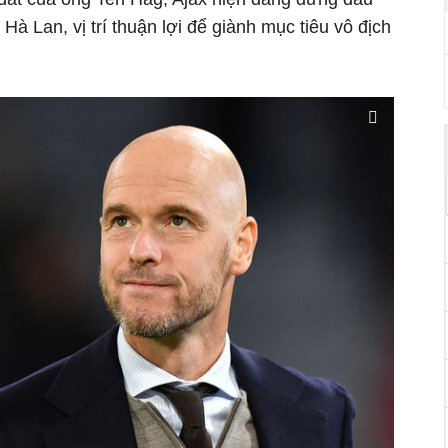
Hà Lan, vị trí thuận lợi để giành mục tiêu vô địch