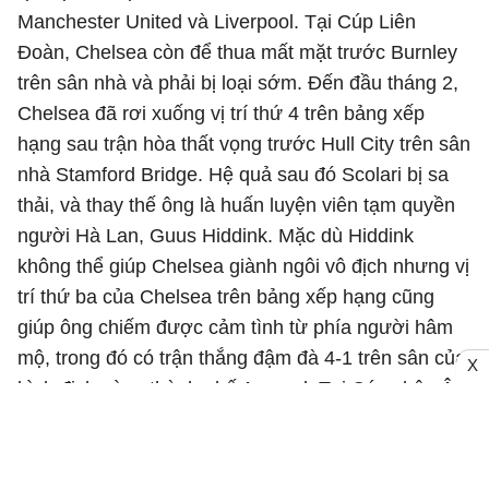
Manchester United và Liverpool. Tại Cúp Liên
Đoàn, Chelsea còn để thua mất mặt trước Burnley
trên sân nhà và phải bị loại sớm. Đến đầu tháng 2,
Chelsea đã rơi xuống vị trí thứ 4 trên bảng xếp
hạng sau trận hòa thất vọng trước Hull City trên sân
nhà Stamford Bridge. Hệ quả sau đó Scolari bị sa
thải, và thay thế ông là huấn luyện viên tạm quyền
người Hà Lan, Guus Hiddink. Mặc dù Hiddink
không thể giúp Chelsea giành ngôi vô địch nhưng vị
trí thứ ba của Chelsea trên bảng xếp hạng cũng
giúp ông chiếm được cảm tình từ phía người hâm
mộ, trong đó có trận thắng đậm đà 4-1 trên sân của
X
kình địch cùng thành phố Arsenal. Tại Cúp châu Âu,
Chelsea cũng vào đến vòng bán kết gặp Barcelona.
Lượt đi Chelsea đã có lợi thế khi không để thua
trước Barca và cầm chân đối thủ trên sân Nou