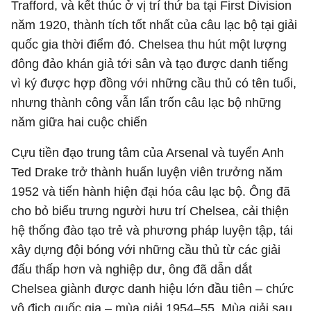
Trafford, và kết thúc ở vị trí thứ ba tại First Division
năm 1920, thành tích tốt nhất của câu lạc bộ tại giải
quốc gia thời điểm đó. Chelsea thu hút một lượng
đông đảo khán giả tới sân và tạo được danh tiếng
vì ký được hợp đồng với những cầu thủ có tên tuổi,
nhưng thành công vẫn lẩn trốn câu lạc bộ những
năm giữa hai cuộc chiến
Cựu tiền đạo trung tâm của Arsenal và tuyển Anh
Ted Drake trở thành huấn luyện viên trưởng năm
1952 và tiến hành hiện đại hóa câu lạc bộ. Ông đã
cho bỏ biểu trưng người hưu trí Chelsea, cải thiện
hệ thống đào tạo trẻ và phương pháp luyện tập, tái
xây dựng đội bóng với những cầu thủ từ các giải
đấu thấp hơn và nghiệp dư, ông đã dẫn dắt
Chelsea giành được danh hiệu lớn đầu tiên – chức
vô địch quốc gia – mùa giải 1954–55. Mùa giải sau