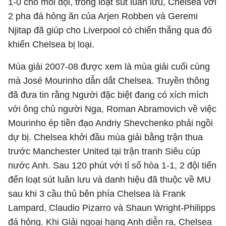
1-0 cho mỗi đội, trong loạt sút luân lưu, Chelsea với
2 pha đá hỏng ăn của Arjen Robben và Geremi
Njitap đã giúp cho Liverpool có chiến thắng qua đó
khiến Chelsea bị loại.
Mùa giải 2007-08 được xem là mùa giải cuối cùng
mà José Mourinho dẫn dắt Chelsea. Truyền thông
đã đưa tin rằng Người đặc biệt đang có xích mích
với ông chủ người Nga, Roman Abramovich về việc
Mourinho ép tiền đạo Andriy Shevchenko phải ngồi
dự bị. Chelsea khởi đầu mùa giải bằng trận thua
trước Manchester United tại trận tranh Siêu cúp
nước Anh. Sau 120 phút với tỉ số hòa 1-1, 2 đội tiến
đến loạt sút luân lưu và danh hiệu đã thuộc về MU
sau khi 3 cầu thủ bên phía Chelsea là Frank
Lampard, Claudio Pizarro và Shaun Wright-Philipps
đá hỏng. Khi Giải ngoại hạng Anh diễn ra, Chelsea