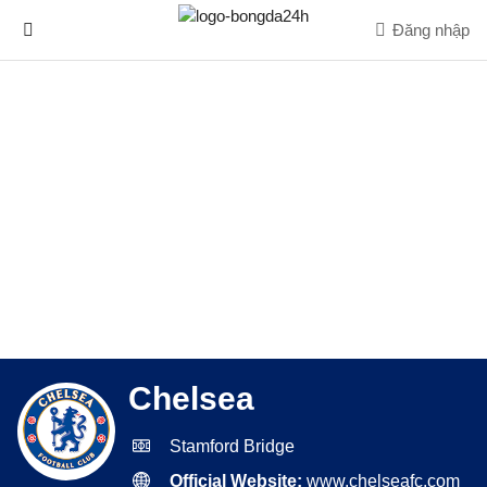
Đăng nhập
Chelsea
Stamford Bridge
Official Website:
www.chelseafc.com