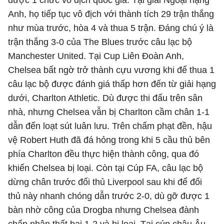
được 1 chức vô địch quốc gia. Tại giải Ngoại hạng
Anh, họ tiếp tục vô địch với thành tích 29 trận thắng
như mùa trước, hòa 4 và thua 5 trận. Đáng chú ý là
trận thắng 3-0 của The Blues trước câu lạc bộ
Manchester United. Tại Cup Liên Đoàn Anh,
Chelsea bất ngờ trở thành cựu vương khi để thua 1
câu lạc bộ được đánh giá thấp hơn đến từ giải hạng
dưới, Charlton Athletic. Dù được thi đấu trên sân
nhà, nhưng Chelsea vẫn bị Charlton cầm chân 1-1
dẫn đến loạt sút luân lưu. Trên chấm phạt đền, hậu
vệ Robert Huth đã đá hỏng trong khi 5 cầu thủ bên
phía Charlton đều thực hiện thành công, qua đó
khiến Chelsea bị loại. Còn tại Cúp FA, câu lạc bộ
dừng chân trước đối thủ Liverpool sau khi để đối
thủ này nhanh chóng dẫn trước 2-0, dù gỡ được 1
bàn nhờ công của Drogba nhưng Chelsea đành