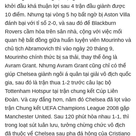
khởi đầu khá thuận lợi sau 4 trận đầu giành được
10 điểm. Nhưng tại vòng 5 họ bất ngờ bị Aston Villa
đánh bại với tỉ số 2-0, và sau đó để Blackburn
Rovers cầm hòa trên sân nhà, cộng với việc mối
quan hệ bất đồng giữa huấn luyện viên Mourinho và
chủ tịch Abramovich thì vào ngày 20 tháng 9,
Mourinho chính thức bị sa thải, thay thế ông là
Avram Grant. Nhưng Avram Grant cũng chỉ có thể
giúp Chelsea giành ngôi á quân tại giải vô địch quốc
gia, sau đó là trận thua 1-2 trước câu lạc bộ
Tottenham Hotspur tại trận chung kết Cúp Liên
Đoàn. Và cay đắng hơn, năm đó Chelsea đã lọt vào
trận Chung kết UEFA Champions League 2008 gặp
Manchester United. Sau 120 phút hòa nhau 1-1, thì
trong loạt sút luân lưu, tưởng chừng chức vô địch
đã thuộc vể Chelsea sau pha đá hỏng của Cristiano