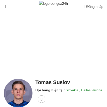
Đăng nhập
Tomas Suslov
Đội bóng hiện tại:
Slovakia
,
Hellas Verona