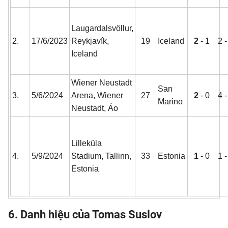
Laugardalsvöllur,
2.
17/6/2023
Reykjavík,
19
Iceland
2
- 1
2 -
Iceland
Wiener Neustadt
San
3.
5/6/2024
Arena, Wiener
27
2
- 0
4 -
Marino
Neustadt, Áo
Lilleküla
4.
5/9/2024
Stadium, Tallinn,
33
Estonia
1
- 0
1 -
Estonia
6. Danh hiệu của Tomas Suslov