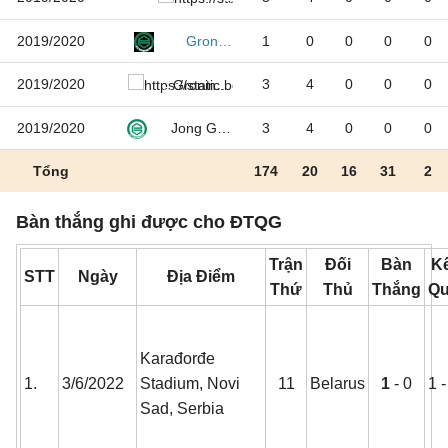
2019/2020
1
0
0
0
0
Groningen
2019/2020
3
4
0
0
0
Groningen U21
2019/2020
3
4
0
0
0
Jong Groningen
Tổng
174
20
16
31
2
Bàn thắng ghi được cho ĐTQG
Trận
Đối
Bàn
Kế
STT
Ngày
Địa Điểm
Thứ
Thủ
Thắng
Q
Karađorđe
1.
3/6/2022
Stadium, Novi
11
Belarus
1
- 0
1 -
Sad, Serbia