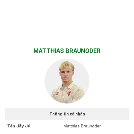
MATTHIAS BRAUNODER
Thông tin cá nhân
Tên đầy đủ
Matthias Braunoder