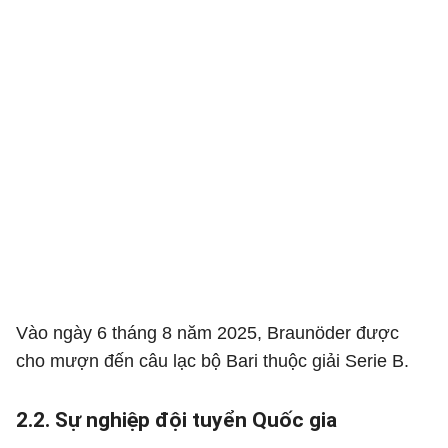
Vào ngày 6 tháng 8 năm 2025, Braunöder được
cho mượn đến câu lạc bộ Bari thuộc giải Serie B.
2.2. Sự nghiệp đội tuyển Quốc gia