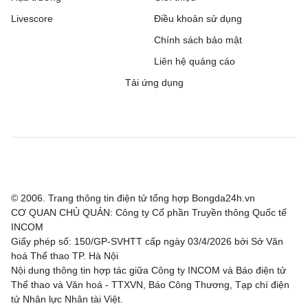
Livescore
Điều khoản sử dụng
Chính sách bảo mật
Liên hệ quảng cáo
Tải ứng dụng
© 2006. Trang thông tin điện tử tổng hợp Bongda24h.vn
CƠ QUAN CHỦ QUẢN: Công ty Cổ phần Truyền thông Quốc tế
INCOM
Giấy phép số: 150/GP-SVHTT cấp ngày 03/4/2026 bởi Sở Văn
hoá Thể thao TP. Hà Nội
Nội dung thông tin hợp tác giữa Công ty INCOM và Báo điện tử
Thể thao và Văn hoá - TTXVN, Báo Công Thương, Tạp chí điện
tử Nhân lực Nhân tài Việt.