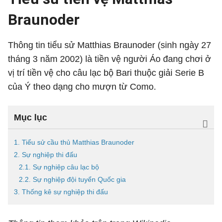
Braunoder
Thông tin tiểu sử Matthias Braunoder (sinh ngày 27
tháng 3 năm 2002) là tiền vệ người Áo đang chơi ở
vị trí tiền vệ cho câu lạc bộ Bari thuộc giải Serie B
của Ý theo dạng cho mượn từ Como.
Mục lục
1. Tiểu sử cầu thủ Matthias Braunoder
2. Sự nghiệp thi đấu
2.1. Sự nghiệp câu lạc bộ
2.2. Sự nghiệp đội tuyển Quốc gia
3. Thống kê sự nghiệp thi đấu