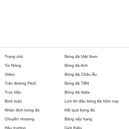
Trang chủ
Bóng đá Việt Nam
Tin Nóng
Bóng đá Anh
Video
Bóng đá Châu Âu
Trên đường Pitch
Bóng đá TBN
Trực tiếp
Bóng đá Italia
Bình luận
Lịch thi đấu bóng đá hôm nay
Nhận định bóng đá
Kết quả bóng đá
Chuyển nhượng
Bảng xếp hạng
Hậu trường
Giới thiệu