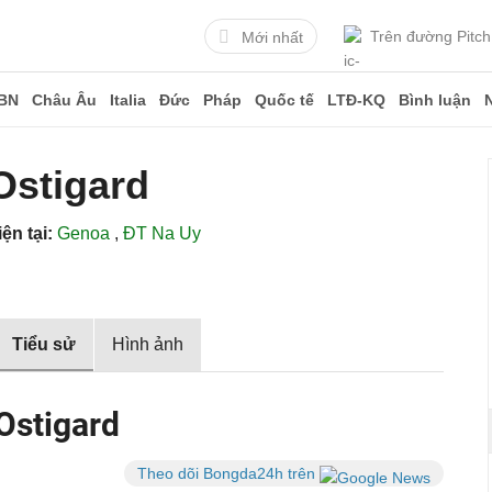
Trên đường Pitch
Mới nhất
BN
Châu Âu
Italia
Đức
Pháp
Quốc tế
LTĐ-KQ
Bình luận
Ostigard
ện tại:
Genoa
,
ĐT Na Uy
Tiểu sử
Hình ảnh
 Ostigard
Theo dõi Bongda24h trên