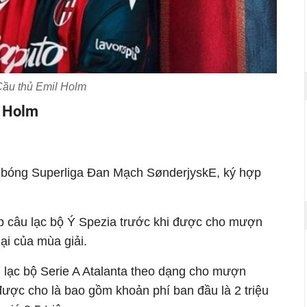
ầu thủ Emil Holm
l Holm
 bóng Superliga Đan Mạch SønderjyskE, ký hợp
p câu lạc bộ Ý Spezia trước khi được cho mượn
ại của mùa giải.
 lạc bộ Serie A Atalanta theo dạng cho mượn
được cho là bao gồm khoản phí ban đầu là 2 triệu