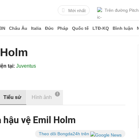
Trên đường Pitch
Mới nhất
BN
Châu Âu
Italia
Đức
Pháp
Quốc tế
LTĐ-KQ
Bình luận
 Holm
ện tại:
Juventus
!
Tiểu sử
Hình ảnh
a hậu vệ Emil Holm
Theo dõi Bongda24h trên