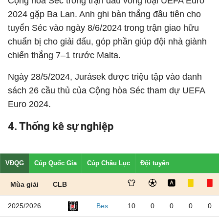
Cộng hòa Séc trong trận đấu vòng loại UEFA Euro
2024 gặp Ba Lan. Anh ghi bàn thắng đầu tiên cho
tuyển Séc vào ngày 8/6/2024 trong trận giao hữu
chuẩn bị cho giải đấu, góp phần giúp đội nhà giành
chiến thắng 7–1 trước Malta.
Ngày 28/5/2024, Jurásek được triệu tập vào danh
sách 26 cầu thủ của Cộng hòa Séc tham dự UEFA
Euro 2024.
4. Thống kê sự nghiệp
VĐQG
Cúp Quốc Gia
Cúp Châu Lục
Đội tuyển
Mùa giải
CLB
2025/2026
10
0
0
0
0
Besiktas