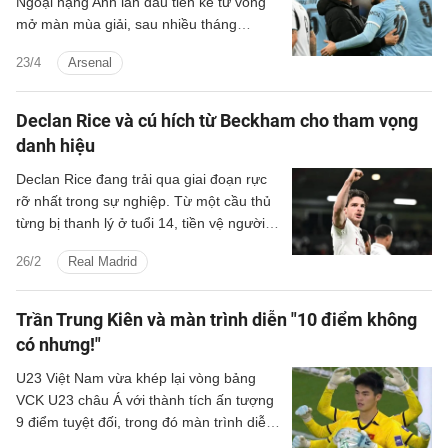
Ngoại hạng Anh lần đầu tiên kể từ vòng
mở màn mùa giải, sau nhiều tháng
Arsenal được nhắc đến như ứng viên vô
23/4
Arsenal
địch hàng đầu.
Declan Rice và cú hích từ Beckham cho tham vọng
danh hiệu
Declan Rice đang trải qua giai đoạn rực
rỡ nhất trong sự nghiệp. Từ một cầu thủ
từng bị thanh lý ở tuổi 14, tiền vệ người
Anh giờ đây trở thành trung tâm trong
26/2
Real Madrid
tham vọng chinh phục danh hiệu của
Arsenal, đồng thời được nhắc đến trong
các cuộc thảo luận về Quả bóng Vàng.
Trần Trung Kiên và màn trình diễn "10 điểm không
có nhưng!"
U23 Việt Nam vừa khép lại vòng bảng
VCK U23 châu Á với thành tích ấn tượng
9 điểm tuyệt đối, trong đó màn trình diễn
của thủ môn Trần Trung Kiên trước U23