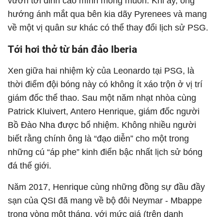
vươn tới đỉnh cao mình mong muốn. Khi ấy, ông
hướng ánh mắt qua bên kia dãy Pyrenees và mang
về một vị quân sư khác có thể thay đổi lịch sử PSG.
Tới hơi thở từ bán đảo Iberia
Xen giữa hai nhiệm kỳ của Leonardo tại PSG, là
thời điểm đội bóng này có không ít xáo trộn ở vị trí
giám đốc thể thao. Sau một năm nhạt nhòa cùng
Patrick Kluivert, Antero Henrique, giám đốc người
Bồ Đào Nha được bổ nhiệm. Không nhiều người
biết rằng chính ông là “đạo diễn” cho một trong
những cú “áp phe” kinh điển bậc nhất lịch sử bóng
đá thế giới.
Năm 2017, Henrique cùng những đồng sự đầu đầy
sạn của QSI đã mang về bộ đôi Neymar - Mbappe
trong vòng một tháng, với mức giá (trên danh