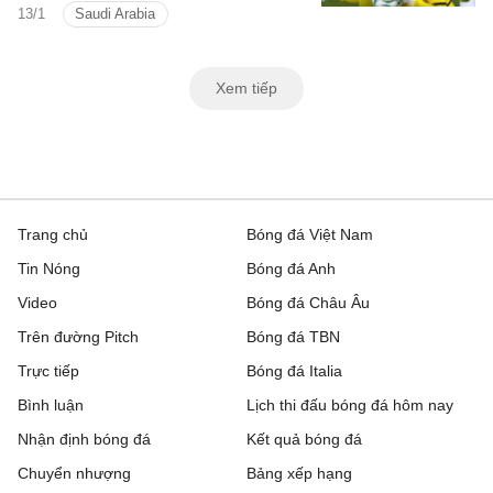
13/1
Saudi Arabia
Saudi Arabia đã trở thành tâm điểm chú
ý. Không chỉ bảo vệ khung thành tuyệt
đối, thủ thành sinh năm 2003 còn là điểm
Xem tiếp
tựa tinh thần cho cả đội trong suốt 90
phút.
Trang chủ
Bóng đá Việt Nam
Tin Nóng
Bóng đá Anh
Video
Bóng đá Châu Âu
Trên đường Pitch
Bóng đá TBN
Trực tiếp
Bóng đá Italia
Bình luận
Lịch thi đấu bóng đá hôm nay
Nhận định bóng đá
Kết quả bóng đá
Chuyển nhượng
Bảng xếp hạng