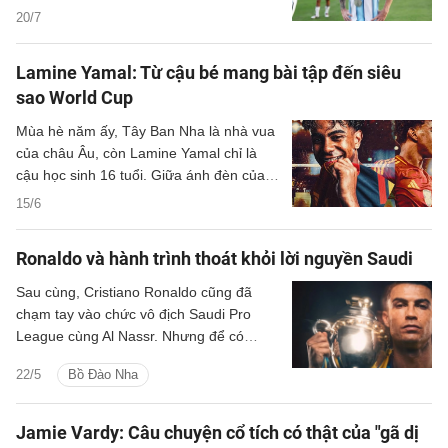
những giọt nước mắt tiếc nuối, nhưng có
20/7
lẽ đó cũng là những giọt nước mắt của
sự chia li.
Lamine Yamal: Từ cậu bé mang bài tập đến siêu
sao World Cup
Mùa hè năm ấy, Tây Ban Nha là nhà vua
của châu Âu, còn Lamine Yamal chỉ là
cậu học sinh 16 tuổi. Giữa ánh đèn của
những trận cầu lớn nhất EURO, cậu vẫn
15/6
phải mang theo bài tập và tranh thủ làm
bài như bao thiếu niên cùng trang lứa.
Ronaldo và hành trình thoát khỏi lời nguyền Saudi
Sau cùng, Cristiano Ronaldo cũng đã
chạm tay vào chức vô địch Saudi Pro
League cùng Al Nassr. Nhưng để có
được khoảnh khắc ấy, siêu sao người Bồ
22/5
Bồ Đào Nha
Đào Nha đã phải chờ đợi suốt ba năm
rưỡi, trải qua vô số thất bại, tranh cãi và
cả những giọt nước mắt.
Jamie Vardy: Câu chuyện cổ tích có thật của "gã dị