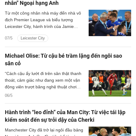
nhân" Ngoại hạng Anh
Từ một công nhân nhà máy đến nhà vô
địch Premier League và biểu tượng
Leicester City, hành trình của Jamie
Vardy được tái hiện đầy sống động trong
07/5
Leicester City
bộ phim mới sắp được công chiếu vào
ngày 12/5 tới.
Michael Olise: Từ cậu bé trầm lặng đến ngôi sao
sân cỏ
“Cách cậu ấy lướt đi trên sân thật thanh
thoát, cảm giác như đang xem một vận
động viên trượt băng nghệ thuật chơi
bóng. Mọi thứ đều nhẹ nhàng và tự nhiên
06/5
đến không ngờ.” Đó là ký ức của Michael
Richards khi nói về Michael Olise trong
Hành trình “leo đỉnh” của Man City: Từ việc tái lập
những ngày đầu khoác áo đội trẻ Hayes
kiểm soát đến sự trỗi dậy của Cherki
& Yeading.
Manchester City đã trở lại ngôi đầu bảng