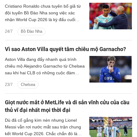
Cristiano Ronaldo chưa tuyên bố giã từ
đội tuyển Bồ Đào Nha song việc xác
nhận World Cup 2026 là kỳ đấu cuối
cùng của anh đã làm dấy lên nỗi lo về
24/7
Bồ Đào Nha
một khoảng trống không chỉ trên sân cỏ.
Vì sao Aston Villa quyết tâm chiêu mộ Garnacho?
Aston Villa đang đẩy nhanh quá trình
chiêu mộ Alejandro Garnacho từ Chelsea
sau khi hai CLB có những cuộc đàm
phán tích cực.
23/7
Chelsea
Giọt nước mắt ở MetLife và di sản vĩnh cửu của cầu
thủ vĩ đại nhất mọi thời đại
Dù đã cố gắng kìm nén nhưng Lionel
Messi vẫn rơi nước mắt sau trận chung
kết World Cup 2026. Chắc chắn đó là