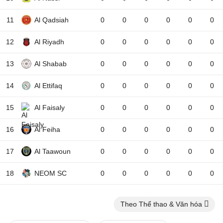
11
Al Qadsiah
0
0
0
0
0
0
12
Al Riyadh
0
0
0
0
0
0
13
Al Shabab
0
0
0
0
0
0
14
Al Ettifaq
0
0
0
0
0
0
15
Al Faisaly
0
0
0
0
0
0
16
Al Feiha
0
0
0
0
0
0
17
Al Taawoun
0
0
0
0
0
0
18
NEOM SC
0
0
0
0
0
0
Theo Thể thao & Văn hóa