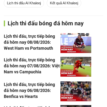
Lịch thi đấu Al Khaleej
Kết quả Al Khaleej
Lịch thi đấu bóng đá hôm nay
Lịch thi đấu, trực tiếp bóng
đá hôm nay 08/08/2026:
West Ham vs Portsmouth
Lịch thi đấu, trực tiếp bóng
đá hôm nay 07/08/2026: Việt
Nam vs Campuchia
Lịch thi đấu, trực tiếp bóng
đá hôm nay 06/08/2026:
Benfica vs Hearts