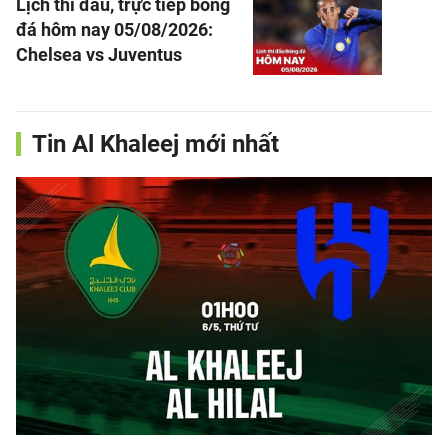
Lịch thi đấu, trực tiếp bóng
đá hôm nay 05/08/2026:
Chelsea vs Juventus
Tin Al Khaleej mới nhất