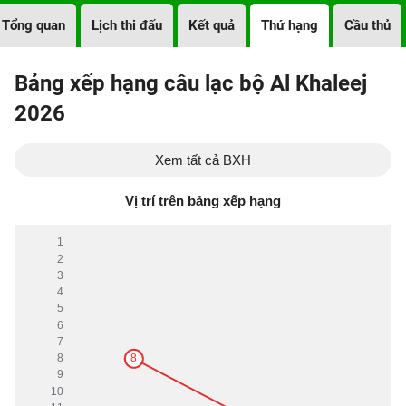
Tổng quan
Lịch thi đấu
Kết quả
Thứ hạng
Cầu thủ
Bảng xếp hạng câu lạc bộ Al Khaleej
2026
Xem tất cả BXH
Vị trí trên bảng xếp hạng