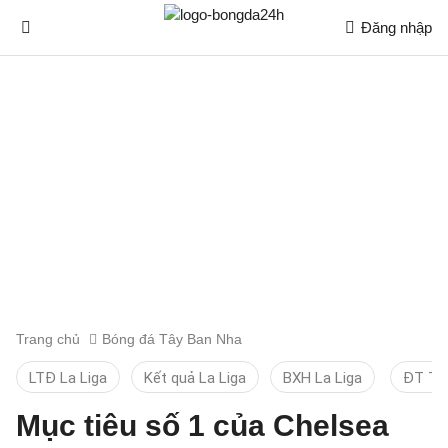
Đăng nhập
Trang chủ
Bóng đá Tây Ban Nha
LTĐ La Liga
Kết quả La Liga
BXH La Liga
ĐT TB
Mục tiêu số 1 của Chelsea