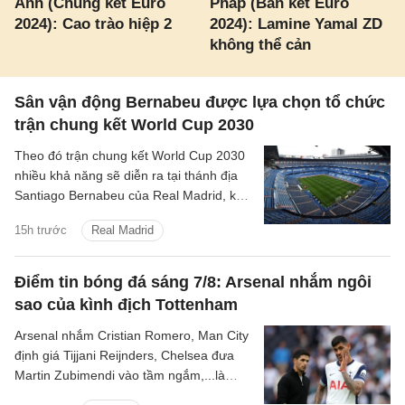
Anh (Chung kết Euro
Pháp (Bán kết Euro
2024): Cao trào hiệp 2
2024): Lamine Yamal ZD
không thể cản
Sân vận động Bernabeu được lựa chọn tổ chức
trận chung kết World Cup 2030
Theo đó trận chung kết World Cup 2030
nhiều khả năng sẽ diễn ra tại thánh địa
Santiago Bernabeu của Real Madrid, kết
thúc những tranh cãi kéo dài giữa các
15h trước
Real Madrid
quốc gia đồng chủ nhà.
Điểm tin bóng đá sáng 7/8: Arsenal nhắm ngôi
sao của kình địch Tottenham
Arsenal nhắm Cristian Romero, Man City
định giá Tijjani Reijnders, Chelsea đưa
Martin Zubimendi vào tầm ngắm,...là
những tin tức bóng đá nổi bật trong Điểm