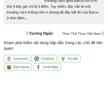
Khoảng cách giữa Barca với vị trí
thứ 4 bây giờ chỉ là 3 điểm. Tuy nhiên, đây vẫn là một
khoảng cách không nhỏ vì phong độ đầy bất ổn của Barca
ở thời điểm...
Vương Ngân
Theo Thể Thao Việt Nam
Khám phá thêm nội dung hấp dẫn trong các chủ đề liên
quan:
Liverpool
Chelsea
Sevilla
Barcelona
Jordi Alba