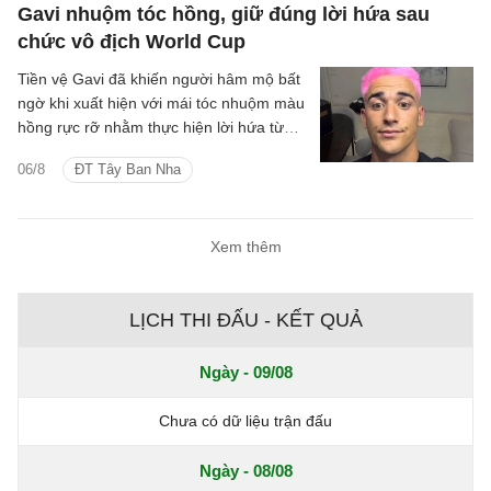
Gavi nhuộm tóc hồng, giữ đúng lời hứa sau
chức vô địch World Cup
Tiền vệ Gavi đã khiến người hâm mộ bất
ngờ khi xuất hiện với mái tóc nhuộm màu
hồng rực rỡ nhằm thực hiện lời hứa từng
đưa ra nếu tuyển Tây Ban Nha vô địch
06/8
ĐT Tây Ban Nha
World Cup 2026.
Xem thêm
LỊCH THI ĐẤU - KẾT QUẢ
Ngày - 09/08
Chưa có dữ liệu trận đấu
Ngày - 08/08