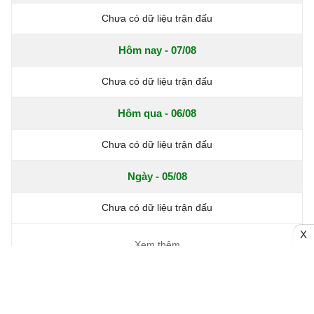
Chưa có dữ liệu trận đấu
Hôm nay - 07/08
Chưa có dữ liệu trận đấu
Hôm qua - 06/08
Chưa có dữ liệu trận đấu
Ngày - 05/08
Chưa có dữ liệu trận đấu
X
Xem thêm