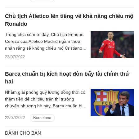
Chủ tịch Atletico lên tiếng về khả năng chiêu mộ
Ronaldo
Trong chia sẻ mới đây, Chủ tịch Enrique
Cerezo của Atletico Madrid ngầm thừa
nhận rằng sẽ không chiêu mộ Cristiano
Ronaldo trong mùa hè 2022.
22/07/2022
Barca chuẩn bị kích hoạt đòn bẩy tài chính thứ
hai
Nhằm giải phóng quỹ lương đồng thời có
thêm tiền để chi tiêu trên thị trường
chuyển nhượng hè này, Barca chuẩn bị
kích hoạt đòn bẩy tài chính tiếp theo.
22/07/2022
Barcelona