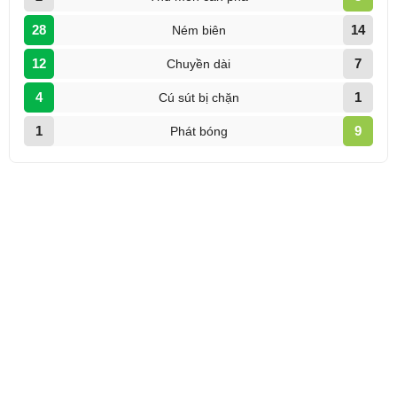
28
14
Ném biên
12
7
Chuyền dài
4
1
Cú sút bị chặn
1
9
Phát bóng