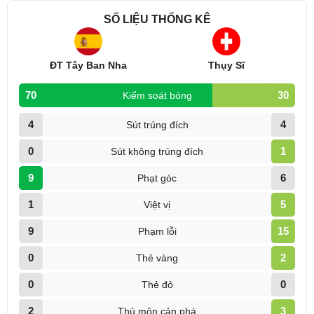
SỐ LIỆU THỐNG KÊ
ĐT Tây Ban Nha
Thụy Sĩ
70
30
Kiểm soát bóng
4
4
Sút trúng đích
0
1
Sút không trúng đích
9
6
Phạt góc
1
5
Việt vị
9
15
Phạm lỗi
0
2
Thẻ vàng
0
0
Thẻ đỏ
2
3
Thủ môn cản phá