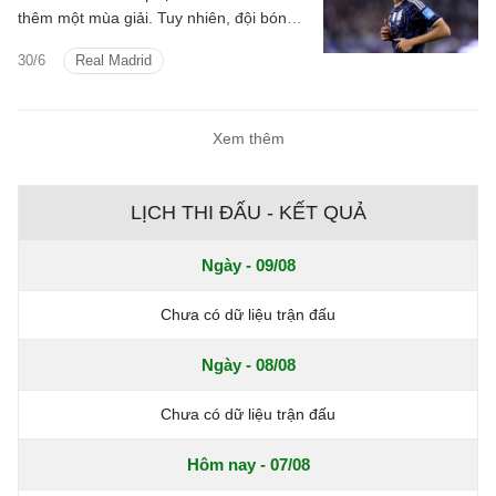
thêm một mùa giải. Tuy nhiên, đội bóng
Hoàng gia Tây Ban Nha vẫn giữ quyền
30/6
Real Madrid
ưu tiên mua lại cầu thủ người Argentina
vào năm 2027 nếu thấy cần thiết.
Xem thêm
LỊCH THI ĐẤU - KẾT QUẢ
Ngày - 09/08
Chưa có dữ liệu trận đấu
Ngày - 08/08
Chưa có dữ liệu trận đấu
Hôm nay - 07/08