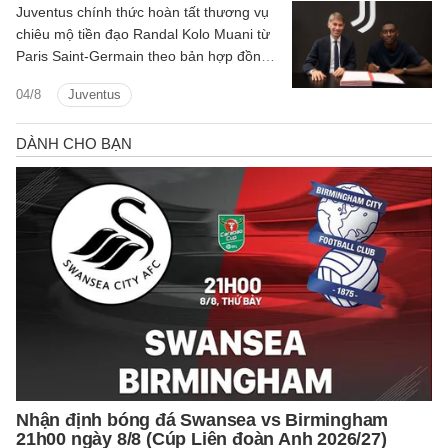
Juventus chính thức hoàn tất thương vụ
chiêu mộ tiền đạo Randal Kolo Muani từ
Paris Saint-Germain theo bản hợp đồng
dài hạn, đánh dấu sự trở lại của chân sút
04/8
Juventus
người Pháp sau quãng thời gian thi đấu
theo dạng cho mượn đầy ấn tượng tại
Turin.