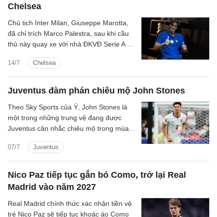
Chelsea
Chủ tịch Inter Milan, Giuseppe Marotta,
đã chỉ trích Marco Palestra, sau khi cầu
thủ này quay xe với nhà ĐKVĐ Serie A để
cập bến Chelsea.
14/7
Chelsea
Juventus đàm phán chiêu mộ John Stones
Theo Sky Sports của Ý, John Stones là
một trong những trung vệ đang được
Juventus cân nhắc chiêu mộ trong mùa
hè này, sau khi anh rời Manchester City.
07/7
Juventus
Nico Paz tiếp tục gắn bó Como, trở lại Real
Madrid vào năm 2027
Real Madrid chính thức xác nhận tiền vệ
trẻ Nico Paz sẽ tiếp tục khoác áo Como