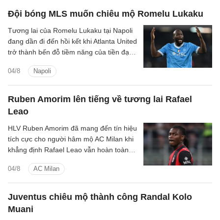
Đội bóng MLS muốn chiêu mộ Romelu Lukaku
Tương lai của Romelu Lukaku tại Napoli
đang dần đi đến hồi kết khi Atlanta United
trở thành bến đỗ tiềm năng của tiền đạo
người Bỉ trong kỳ chuyển nhượng mùa
04/8
Napoli
hè.
Ruben Amorim lên tiếng về tương lai Rafael
Leao
HLV Ruben Amorim đã mang đến tín hiệu
tích cực cho người hâm mộ AC Milan khi
khẳng định Rafael Leao vẫn hoàn toàn
tập trung và có động lực cống hiến cho
04/8
AC Milan
đội bóng, bất chấp những đồn đoán
chuyển nhượng kéo dài suốt mùa hè.
Juventus chiêu mộ thành công Randal Kolo
Muani