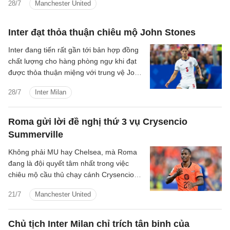
28/7
Manchester United
Inter đạt thỏa thuận chiêu mộ John Stones
Inter đang tiến rất gần tới bản hợp đồng
chất lượng cho hàng phòng ngự khi đạt
được thỏa thuận miệng với trung vệ John
Stones. Ngoài ra, nhà đương kim vô địch
28/7
Inter Milan
Serie A vẫn chưa từ bỏ tham vọng chiêu
mộ Cristian Romero để hoàn thiện đội
hình cho mùa giải mới.
Roma gửi lời đề nghị thứ 3 vụ Crysencio
Summerville
Không phải MU hay Chelsea, mà Roma
đang là đội quyết tâm nhất trong việc
chiêu mộ cầu thủ chạy cánh Crysencio
Summerville của West Ham.
21/7
Manchester United
Chủ tịch Inter Milan chỉ trích tân binh của