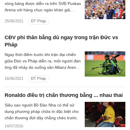
vòng bảng được diễn ra trên SVĐ Puskas
Arena với hàng chục ngàn khán giả,
nhưng ít nhất sân đấu này cũng thiếu 6
25/06/2021
ĐT Pháp
CĐV vì… đi lạc.
CĐV phi thân bằng dù ngay trong trận Đức vs
Pháp
Ngay thời điểm trước khi trận đại chiến
giữa Đức vs Pháp diễn ra, một người đàn
ông đã nhảy dù xuống sân Allianz Arena
trong sự ngỡ ngàng của tất cả.
16/06/2021
ĐT Pháp
Ronaldo điều trị chấn thương bằng ... nhau thai
Siêu sao người Bồ Đào Nha có thể sử
dụng phương pháp chữa trị đặc biệt cho
chấn thương đứt dây chằng chéo trước.
14/07/2016