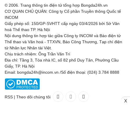
Valur
0 - 2
FC Nordsjaella
© 2006. Trang thông tin điện tử tổng hợp Bongda24h.vn
CƠ QUAN CHỦ QUẢN: Công ty Cổ phần Truyền thông Quốc tế
INCOM
SC Braga
1 - 0
Dinamo Minsk
Giấy phép số: 150/GP-SVHTT cấp ngày 03/4/2026 bởi Sở Văn
hoá Thể thao TP. Hà Nội
Bohemian FC
0 - 2
FC Midtjylland
Nội dung thông tin hợp tác giữa Công ty INCOM và Báo điện tử
Thể thao và Văn hoá - TTXVN, Báo Công Thương, Tạp chí điện
Rijeka
1 - 0
Ilves
tử Nhân lực Nhân tài Việt.
Chịu trách nhiệm: Ông Trần Văn Trí
Hibernian
2 - 1
KF Shkendija
Địa chỉ: Tầng 3, Tòa nhà IC, số 82 phố Duy Tân, Phường Cầu
Giấy, TP. Hà Nội
Partizan Beograd
3 - 0
Tobol Kostanay
Email: bongda24h@incom.vn /Số điện thoại: (024) 3.784 8888
Tre Fiori
1 - 4
Drita
Carabao Cup, Hôm nay - 07/08
RSS
|
Theo dõi chúng tôi
X
Liên hệ
Quảng cáo
(024) 3.784 8888
Bristol City
0 - 1
Walsall
Toàn bộ bản quyền thuộc
Bongda24h.vn
Concacaf League Cup, Hôm nay - 07/08