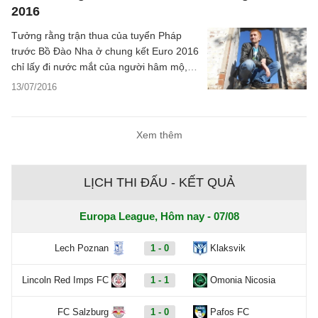
2016
Tưởng rằng trận thua của tuyển Pháp
trước Bồ Đào Nha ở chung kết Euro 2016
chỉ lấy đi nước mắt của người hâm mộ,
nhưng không, dư âm còn nặng nề hơn.
13/07/2016
Xem thêm
LỊCH THI ĐẤU - KẾT QUẢ
Europa League, Hôm nay - 07/08
Lech Poznan
1 - 0
Klaksvik
Lincoln Red Imps FC
1 - 1
Omonia Nicosia
FC Salzburg
1 - 0
Pafos FC