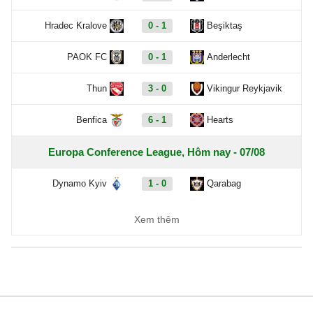
Hradec Kralove
0 - 1
Beşiktaş
PAOK FC
0 - 1
Anderlecht
Thun
3 - 0
Vikingur Reykjavik
Benfica
6 - 1
Hearts
Europa Conference League, Hôm nay - 07/08
Dynamo Kyiv
1 - 0
Qarabag
FC Sheriff
1 - 3
St. Gallen
Xem thêm
Inter Club d'Escaldes
2 - 0
Flora Tallinn
Debrecen
0 - 3
FC Copenhagen
Zalgiris Vilnius
2 - 5
Hajduk Split