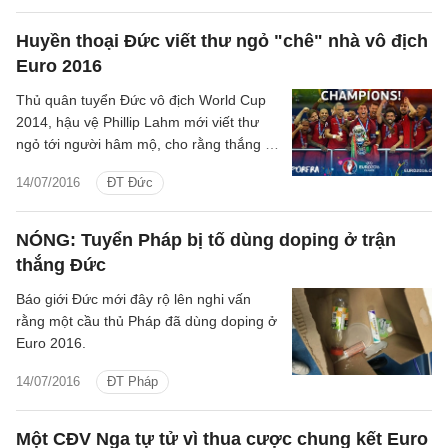
Huyền thoại Đức viết thư ngỏ "chê" nhà vô địch
Euro 2016
Thủ quân tuyển Đức vô địch World Cup
2014, hậu vệ Phillip Lahm mới viết thư
ngỏ tới người hâm mộ, cho rằng thắng lợi
không thể tiên đoán của Bồ Đào Nha là
14/07/2016
ĐT Đức
điều tốt cho bóng đá.
NÓNG: Tuyển Pháp bị tố dùng doping ở trận
thắng Đức
Báo giới Đức mới đây rộ lên nghi vấn
rằng một cầu thủ Pháp đã dùng doping ở
Euro 2016.
14/07/2016
ĐT Pháp
Một CĐV Nga tự tử vì thua cược chung kết Euro