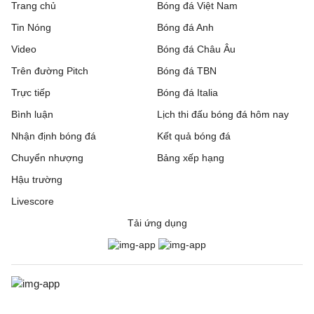
Trang chủ
Bóng đá Việt Nam
Tin Nóng
Bóng đá Anh
Riga FC
1 - 0
Gyori ETO
Video
Bóng đá Châu Âu
IFK Gothenburg
0 - 1
Gent
Trên đường Pitch
Bóng đá TBN
Rakow Czestochowa
0 - 0
Hammarby IF
Trực tiếp
Bóng đá Italia
Bình luận
Lịch thi đấu bóng đá hôm nay
Beitar Jerusalem
1 - 2
Austria Wien
Nhận định bóng đá
Kết quả bóng đá
FC Twente
6 - 0
DAC 1904 Dunajska
Chuyển nhượng
Bảng xếp hạng
Streda
Hậu trường
Hapoel Tel Aviv
2 - 0
GKS Katowice
Livescore
Tải ứng dụng
Ajax
3 - 1
Shelbourne
Borac Banja Luka
1 - 0
Maxline Vitebsk
Lugano
2 - 0
NSI Runavik