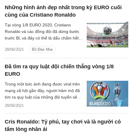
Những hình ảnh đẹp nhất trong kỳ EURO cuối
cùng của Cristiano Ronaldo
Tại vòng 1/8 EURO 2020, Cristiano
Ronaldo và các đồng đội đã dừng bước
trước Bỉ, và đây có thể là dấu chấm hết
cho siêu sao Bồ Đào Nha tại giải đấu
28/06/2021
Bồ Đào Nha
dành cho các đội tuyển ở châu Âu.
Đã tìm ra quy luật đội chiến thắng vòng 1/8
EURO
Trong một bức ảnh đang được viral trên
mạng xã hội gần đây, người hâm mộ đã
tìm ra quy luật của những đội tuyển sẽ
góp mặt ở tứ kết EURO 2020.
28/06/2021
Cris Ronaldo: Tỷ phú, tay chơi và là người có
tấm lòng nhân ái