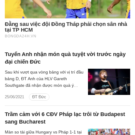
Tuyển Anh nhận món quà tuyệt vời trước ngày
đại chiến Đức
Sau khi vượt qua vòng bảng với vị trí đầu
bảng D, ĐT Anh của HLV Gareth
Southgate đã nhận được món quà ý
nghĩa, với buổi giao lưu cùng danh ca Ed
25/06/2021
ĐT Đức
Sheeran.
Trầm cảm với 6 CĐV Pháp lạc trôi từ Budapest
sang Bucharest
Màn so tài giữa Hungary vs Pháp 1-1 tại