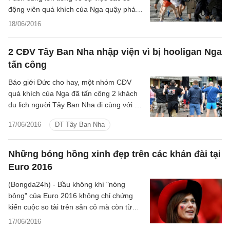
động viên quá khích của Nga quậy phá
tại Euro 2016 dẫn tới sự can thiệp của
18/06/2016
cảnh sát Pháp.
2 CĐV Tây Ban Nha nhập viện vì bị hooligan Nga
tấn công
Báo giới Đức cho hay, một nhóm CĐV
quá khích của Nga đã tấn công 2 khách
du lịch người Tây Ban Nha đi cùng với 1
người phụ nữ ở Cologne vào tối qua
17/06/2016
ĐT Tây Ban Nha
khiến 2 người phải nhập viện.
Những bóng hồng xinh đẹp trên các khán đài tại
Euro 2016
(Bongda24h) - Bầu không khí "nóng
bỏng" của Euro 2016 không chỉ chứng
kiến cuộc so tài trên sân cỏ mà còn từ
các khán đài với sự xuất hiện của những
17/06/2016
bóng hồng xinh đẹp.