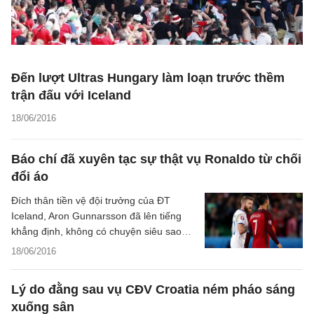
Đến lượt Ultras Hungary làm loạn trước thềm
trận đấu với Iceland
18/06/2016
Báo chí đã xuyên tạc sự thật vụ Ronaldo từ chối
đổi áo
Đích thân tiền vệ đội trưởng của ĐT
Iceland, Aron Gunnarsson đã lên tiếng
khẳng định, không có chuyện siêu sao
Cristiano Ronaldo có những lời nói thiếu
18/06/2016
tôn trọng với anh như truyền thông đồn
thổi.
Lý do đằng sau vụ CĐV Croatia ném pháo sáng
xuống sân