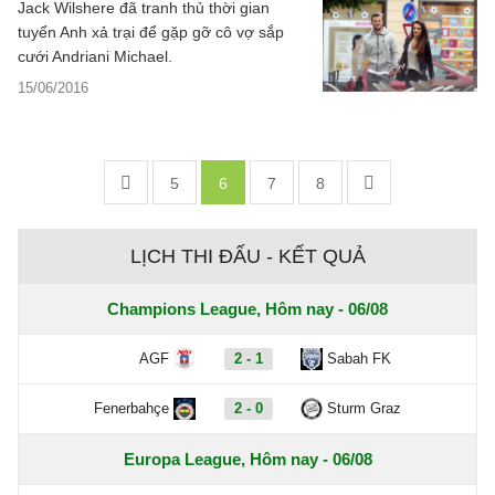
Jack Wilshere đã tranh thủ thời gian
tuyển Anh xả trại để gặp gỡ cô vợ sắp
cưới Andriani Michael.
15/06/2016
5
6
7
8
LỊCH THI ĐẤU - KẾT QUẢ
Champions League, Hôm nay - 06/08
AGF
2 - 1
Sabah FK
Fenerbahçe
2 - 0
Sturm Graz
Europa League, Hôm nay - 06/08