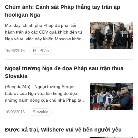
Chùm ảnh: Cảnh sát Pháp thẳng tay trấn áp
hooligan Nga
Mới đây, chính phủ Pháp đã phải tiến
hành trấn áp các CĐV quá khích đến từ
Nga và vụ việc này khiến Moscow không
hề hài lòng.
16/06/2016
ĐT Pháp
Ngoại trưởng Nga đe dọa Pháp sau trận thua
Slovakia
(Bongda24h) - Ngoại trưởng Sergei
Labrov của Nga vừa lên tiếng đe dọa
những hành động của chủ nhà Pháp tại
Euro 2016 sẽ làm mối quan hệ giữa hai
16/06/2016
Slovakia
nước xấu đi sau trận thua Slovakia.
Được xả trại, Wilshere vui vẻ bên người yêu