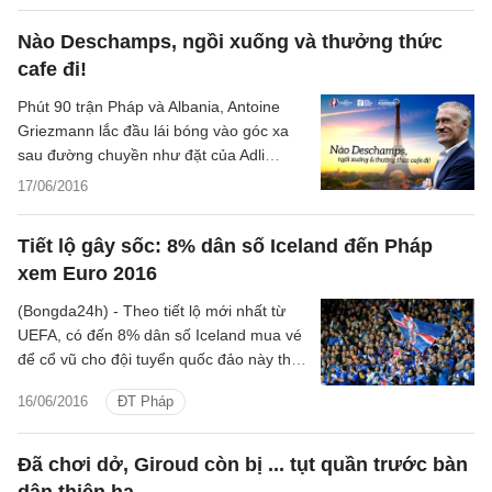
Nào Deschamps, ngồi xuống và thưởng thức
cafe đi!
Phút 90 trận Pháp và Albania, Antoine
Griezmann lắc đầu lái bóng vào góc xa
sau đường chuyền như đặt của Adli
Rami, cả sân Velodrome vỡ òa như một
17/06/2016
quả bóng hơi đã bị dồn nén quá lâu. 6
phút sau, Dimitri Payet tung cú đấm
Tiết lộ gây sốc: 8% dân số Iceland đến Pháp
quyết định như một thói quen để đem về
xem Euro 2016
3 điểm cho tuyển Pháp. Các khán đài lại
tràn ngập ba màu đỏ-trắng-xanh, Les
(Bongda24h) - Theo tiết lộ mới nhất từ
Bleus chính thức giành vé vào vòng 1/8,
UEFA, có đến 8% dân số Iceland mua vé
nhưng đáng tiếc không có lời khen ngợi
để cổ vũ cho đội tuyển quốc đảo này thi
nào cho Didier Deschamps hết.
đấu tại Euro 2016.
16/06/2016
ĐT Pháp
Đã chơi dở, Giroud còn bị ... tụt quần trước bàn