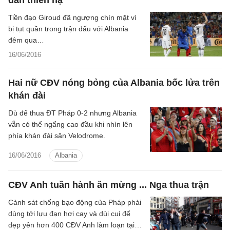
dân thiên hạ
Tiền đạo Giroud đã ngượng chín mặt vì
bị tụt quần trong trận đấu với Albania
đêm qua…
16/06/2016
Hai nữ CĐV nóng bỏng của Albania bốc lửa trên
khán đài
Dù để thua ĐT Pháp 0-2 nhưng Albania
vẫn có thể ngẩng cao đầu khi nhìn lên
phía khán đài sân Velodrome.
16/06/2016
Albania
CĐV Anh tuần hành ăn mừng ... Nga thua trận
Cảnh sát chống bạo động của Pháp phải
dùng tới lựu đạn hơi cay và dùi cui để
dẹp yên hơn 400 CĐV Anh làm loạn tại