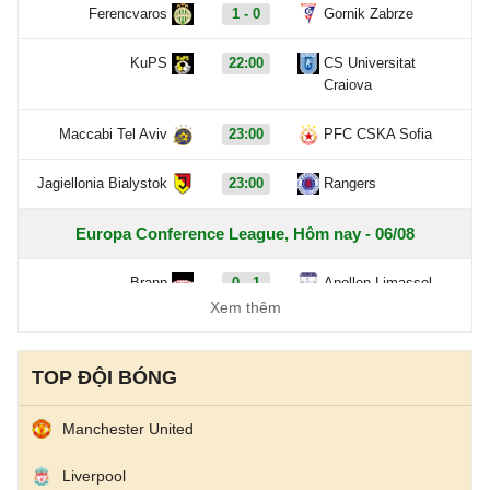
Ferencvaros
1 - 0
Gornik Zabrze
KuPS
22:00
CS Universitat
Craiova
Maccabi Tel Aviv
23:00
PFC CSKA Sofia
Jagiellonia Bialystok
23:00
Rangers
Europa Conference League, Hôm nay - 06/08
Brann
0 - 1
Apollon Limassol
Xem thêm
Panathinaik
1 - 1
CSKA 1948 Sofia
TOP ĐỘI BÓNG
FC Inter Turku
22:00
FC Vaduz
Manchester United
HJK Helsinki
23:00
Motherwell
Liverpool
Jablonec
23:00
RFS