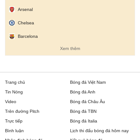
Arsenal
Paide Linnameesko
23:00
Rapid Wien
Chelsea
FC Noah
23:00
Sion
Barcelona
Concacaf League Cup, Hôm nay - 06/08
Xem thêm
Inter Miami CF
4 - 2
Atletico de San Luis
Monterrey
1 - 2
Orlando City
FC Dallas
2 - 0
Queretaro FC
Trang chủ
Bóng đá Việt Nam
Tin Nóng
Bóng đá Anh
Nashville SC
0 - 1
Leon
Video
Bóng đá Châu Âu
Toluca
3 - 0
Seattle Sounders FC
Trên đường Pitch
Bóng đá TBN
Trực tiếp
Bóng đá Italia
Los Angeles FC
1 - 1
CD Guadalajara
Bình luận
Lịch thi đấu bóng đá hôm nay
VĐQG Argentina, Hôm nay - 06/08