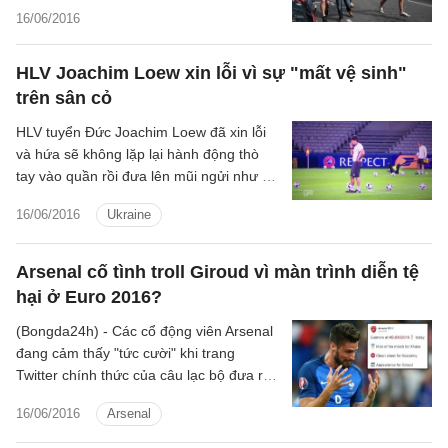
trung tâm thành phố Lille.
16/06/2016
HLV Joachim Loew xin lỗi vì sự "mất vệ sinh"
trên sân cỏ
HLV tuyển Đức Joachim Loew đã xin lỗi
và hứa sẽ không lặp lại hành động thò
tay vào quần rồi đưa lên mũi ngửi như đã
diễn ra trận thắng Ukraine 2-0.
16/06/2016
Ukraine
Arsenal cố tình troll Giroud vì màn trình diễn tệ
hại ở Euro 2016?
(Bongda24h) - Các cổ động viên Arsenal
đang cảm thấy "tức cười" khi trang
Twitter chính thức của câu lạc bộ đưa ra
dòng trạng thái chúc mừng như kiểu
16/06/2016
Arsenal
đang troll chân sút Giroud.