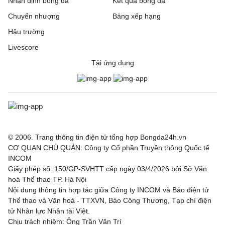
Nhận định bóng đá
Kết quả bóng đá
Chuyển nhượng
Bảng xếp hạng
Boca Juniors
1 - 0
Estudiantes de la
Plata
Hậu trường
Livescore
Tigre
0 - 0
Belgrano
Tải ứng dụng
Cúp quốc gia Brazil, Hôm nay - 06/08
Cruzeiro
2 - 0
Chapecoense AF
Gremio
1 - 0
Mirassol
© 2006. Trang thông tin điện tử tổng hợp Bongda24h.vn
Fluminense
1 - 3
Vasco da Gama
CƠ QUAN CHỦ QUẢN: Công ty Cổ phần Truyền thông Quốc tế
INCOM
Fortaleza
3 - 2
Palmeiras
Giấy phép số: 150/GP-SVHTT cấp ngày 03/4/2026 bởi Sở Văn
hoá Thể thao TP. Hà Nội
Giao hữu, Hôm nay - 06/08
Nội dung thông tin hợp tác giữa Công ty INCOM và Báo điện tử
Thể thao và Văn hoá - TTXVN, Báo Công Thương, Tạp chí điện
tử Nhân lực Nhân tài Việt.
Al-Ain
0 - 1
Toulouse
Chịu trách nhiệm: Ông Trần Văn Trí