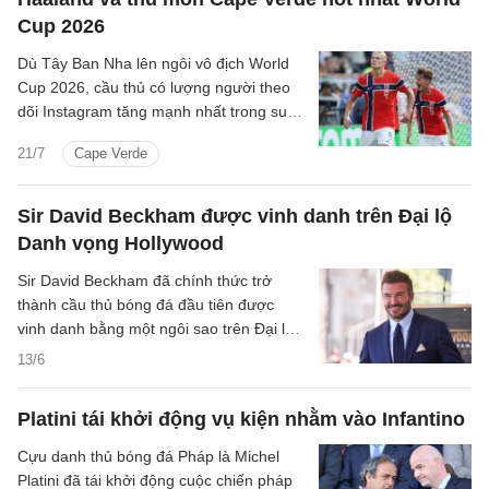
Cup 2026
Dù Tây Ban Nha lên ngôi vô địch World
Cup 2026, cầu thủ có lượng người theo
dõi Instagram tăng mạnh nhất trong suốt
giải đấu lại là Erling Haaland của Na Uy.
21/7
Cape Verde
Sir David Beckham được vinh danh trên Đại lộ
Danh vọng Hollywood
Sir David Beckham đã chính thức trở
thành cầu thủ bóng đá đầu tiên được
vinh danh bằng một ngôi sao trên Đại lộ
Danh vọng Hollywood, ghi thêm một dấu
13/6
mốc đặc biệt trong sự nghiệp lẫy lừng
kéo dài cả trong và ngoài sân cỏ.
Platini tái khởi động vụ kiện nhằm vào Infantino
Cựu danh thủ bóng đá Pháp là Michel
Platini đã tái khởi động cuộc chiến pháp