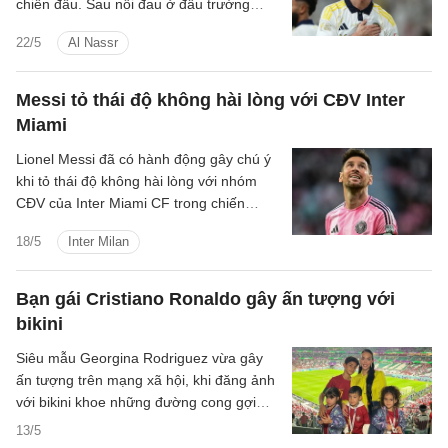
chiến đấu. Sau nỗi đau ở đấu trường
châu lục, CR7 dẫn dắt Al Nassr đến chức
22/5
Al Nassr
vô địch quốc nội bằng màn trình diễn
đẳng cấp, viết tiếp câu chuyện về ý chí
và khát vọng đã làm nên tên tuổi của anh
Messi tỏ thái độ không hài lòng với CĐV Inter
suốt hơn hai thập kỷ qua.
Miami
Lionel Messi đã có hành động gây chú ý
khi tỏ thái độ không hài lòng với nhóm
CĐV của Inter Miami CF trong chiến
thắng 2-0 trước Portland Timbers tại
18/5
Inter Milan
MLS.
Bạn gái Cristiano Ronaldo gây ấn tượng với
bikini
Siêu mẫu Georgina Rodriguez vừa gây
ấn tượng trên mạng xã hội, khi đăng ảnh
với bikini khoe những đường cong gợi
cảm trên cơ thể.
13/5