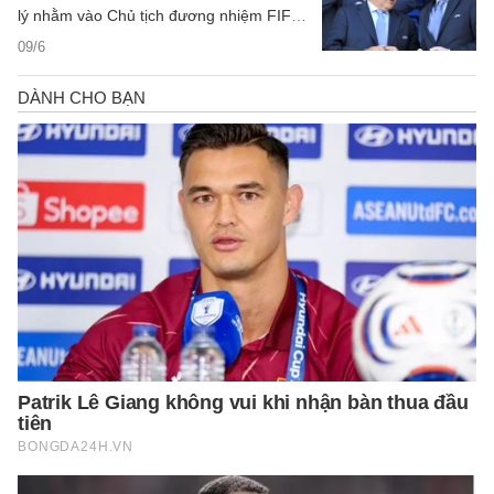
lý nhằm vào Chủ tịch đương nhiệm FIFA
là Gianni Infantino khi đệ trình đơn khiếu
09/6
nại hình sự mới tại Pháp vào ngày 9/6.