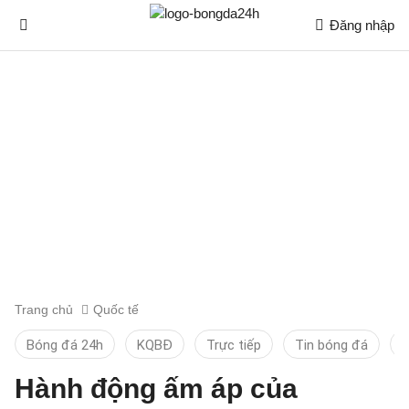
Đăng nhập
Trang chủ
Quốc tế
Bóng đá 24h
KQBĐ
Trực tiếp
Tin bóng đá
L
Hành động ấm áp của