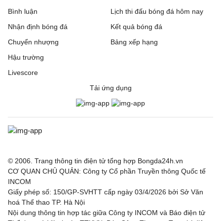
Bình luận
Lịch thi đấu bóng đá hôm nay
Bromley
21:00
Reading
Nhận định bóng đá
Kết quả bóng đá
Burnley
21:00
Notts County
Chuyển nhượng
Bảng xếp hạng
Hậu trường
Burton Albion
21:00
Blackburn Rovers
Livescore
Cardiff City
21:00
Swindon Town
Tải ứng dụng
Crewe Alexandra
21:00
Accrington Stanley
Derby County
21:00
Lincoln City
Fleetwood Town
21:00
Chesterfiel
© 2006. Trang thông tin điện tử tổng hợp Bongda24h.vn
CƠ QUAN CHỦ QUẢN: Công ty Cổ phần Truyền thông Quốc tế
Gillingham
21:00
Luton Town
INCOM
Giấy phép số: 150/GP-SVHTT cấp ngày 03/4/2026 bởi Sở Văn
Grimsby Town
21:00
Blackpool
hoá Thể thao TP. Hà Nội
Nội dung thông tin hợp tác giữa Công ty INCOM và Báo điện tử
Leicester
21:00
Northampton Town