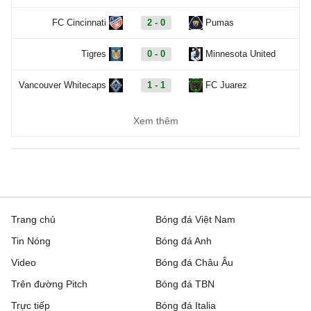
FC Cincinnati
2 - 0
Pumas
Tigres
0 - 0
Minnesota United
Vancouver Whitecaps
1 - 1
FC Juarez
Carabao Cup, Hôm nay - 08/08
Xem thêm
Cambridge United
19:00
Barnet
QPR
20:00
Millwall
AFC Wimbledon
21:00
Newport County
Trang chủ
Bóng đá Việt Nam
Tin Nóng
Bóng đá Anh
Barnsley
21:00
Wigan Athletic
Video
Bóng đá Châu Âu
Bradford City
21:00
Rochdale
Trên đường Pitch
Bóng đá TBN
Bristol Rovers
21:00
Peterboroug United
Trực tiếp
Bóng đá Italia