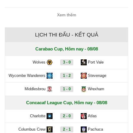
Xem thêm
LỊCH THI ĐẤU - KẾT QUẢ
Carabao Cup, Hôm nay - 08/08
Wolves
3 - 0
Port Vale
Wycombe Wanderers
1 - 2
Stevenage
Middlesbrou
1 - 0
Wrexham
Concacaf League Cup, Hôm nay - 08/08
Charlotte
2 - 0
Atlas
Columbus Crew
2 - 1
Pachuca