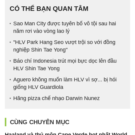
CÓ THỂ BẠN QUAN TÂM
Sao Man City được tuyên bố vô tội sau hai
năm rơi vào vòng lao lý
"HLV Park Hang Seo vượt trội so với đồng
nghiệp Shin Tae Yong"
Báo chí Indonesia trút mọi bực dọc lên đầu
HLV Shin Tae Yong
Aguero không muốn làm HLV vì sợ... bị hói
giống HLV Guardiola
Hãng pizza chế nhạo Darwin Nunez
CÙNG CHUYÊN MỤC
Haaland và thủ môn Cape Verde hot nhất World