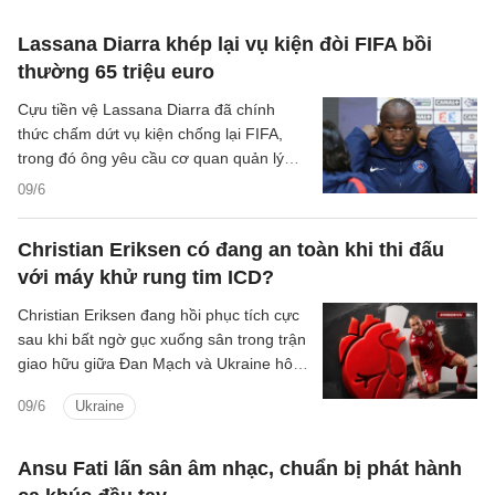
Lassana Diarra khép lại vụ kiện đòi FIFA bồi
thường 65 triệu euro
Cựu tiền vệ Lassana Diarra đã chính
thức chấm dứt vụ kiện chống lại FIFA,
trong đó ông yêu cầu cơ quan quản lý
bóng đá thế giới bồi thường 65 triệu
09/6
euro. Thông tin được FIFA xác nhận vào
hôm thứ Hai.
Christian Eriksen có đang an toàn khi thi đấu
với máy khử rung tim ICD?
Christian Eriksen đang hồi phục tích cực
sau khi bất ngờ gục xuống sân trong trận
giao hữu giữa Đan Mạch và Ukraine hôm
Chủ nhật (7/6). Sự việc lần này khiến
09/6
Ukraine
nhiều người nhớ lại biến cố kinh hoàng
tại EURO cách đây gần 5 năm, khi
Eriksen bị ngừng tim trong trận gặp Phần
Ansu Fati lấn sân âm nhạc, chuẩn bị phát hành
Lan.