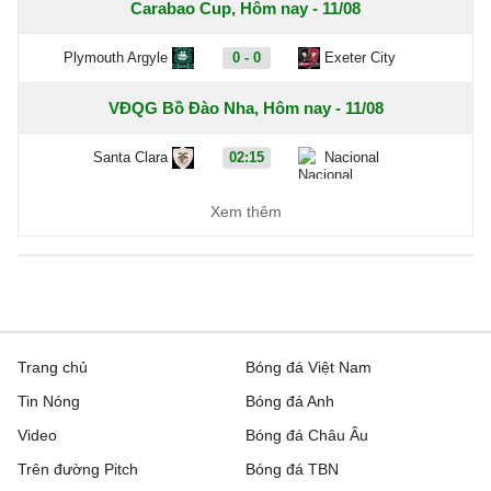
Carabao Cup, Hôm nay - 11/08
Plymouth Argyle
0 - 0
Exeter City
VĐQG Bồ Đào Nha, Hôm nay - 11/08
Santa Clara
02:15
Nacional
VĐQG Argentina, Hôm nay - 11/08
Xem thêm
Banfield
05:00
Belgrano
Union
07:15
Central Cordoba de
Santiago
Trang chủ
Bóng đá Việt Nam
Hạng 2 Bồ Đào Nha, Hôm nay - 11/08
Tin Nóng
Bóng đá Anh
Benfica B
1 - 0
Leixoes
Video
Bóng đá Châu Âu
Trên đường Pitch
Bóng đá TBN
Lusitania Lourosa
2 - 0
FC Porto B