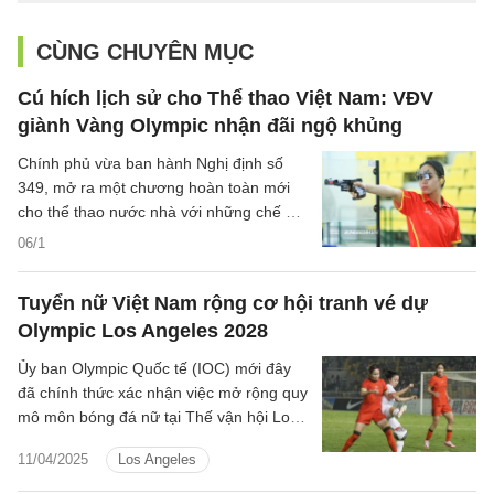
CÙNG CHUYÊN MỤC
Cú hích lịch sử cho Thể thao Việt Nam: VĐV
giành Vàng Olympic nhận đãi ngộ khủng
Chính phủ vừa ban hành Nghị định số
349, mở ra một chương hoàn toàn mới
cho thể thao nước nhà với những chế độ,
chính sách đãi ngộ mang tính đột phá
06/1
chưa từng có.
Tuyển nữ Việt Nam rộng cơ hội tranh vé dự
Olympic Los Angeles 2028
Ủy ban Olympic Quốc tế (IOC) mới đây
đã chính thức xác nhận việc mở rộng quy
mô môn bóng đá nữ tại Thế vận hội Los
Angeles 2028 khi tăng từ 12 lên 16 suất
11/04/2025
Los Angeles
tham dự.