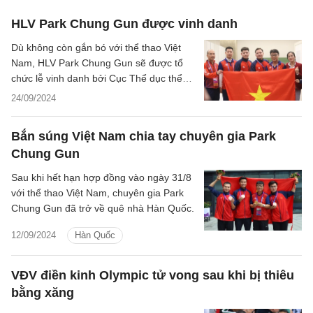
HLV Park Chung Gun được vinh danh
Dù không còn gắn bó với thể thao Việt
Nam, HLV Park Chung Gun sẽ được tổ
chức lễ vinh danh bởi Cục Thể dục thể
thao trong thời gian tới.
24/09/2024
Bắn súng Việt Nam chia tay chuyên gia Park
Chung Gun
Sau khi hết hạn hợp đồng vào ngày 31/8
với thể thao Việt Nam, chuyên gia Park
Chung Gun đã trở về quê nhà Hàn Quốc.
12/09/2024
Hàn Quốc
VĐV điền kinh Olympic tử vong sau khi bị thiêu
bằng xăng