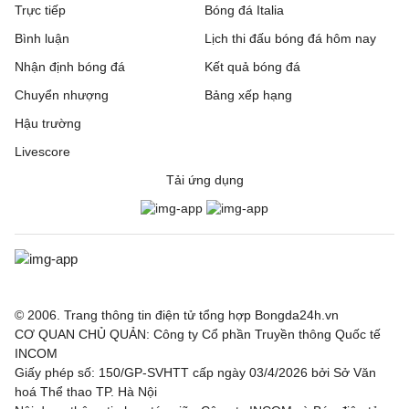
Trực tiếp
Bóng đá Italia
Hạng 2 Hà Lan, Hôm nay - 11/08
Bình luận
Lịch thi đấu bóng đá hôm nay
Nhận định bóng đá
Kết quả bóng đá
Jong AZ Alkmaar
0 - 0
FC Eindhoven
Chuyển nhượng
Bảng xếp hạng
Jong PSV
1 - 1
FC Volendam
Hậu trường
Livescore
Hạng 2 Thổ Nhĩ Kỳ, Hôm nay - 11/08
Tải ứng dụng
Pendikspor
0 - 1
Batman Petrolspor
Hạng 2 Brazil, Hôm nay - 11/08
Goias
05:30
Londrina EC
© 2006. Trang thông tin điện tử tổng hợp Bongda24h.vn
AFC Challenge League, Hôm nay - 11/08
CƠ QUAN CHỦ QUẢN: Công ty Cổ phần Truyền thông Quốc tế
INCOM
Central Stallions
10:00
Tainan City
Giấy phép số: 150/GP-SVHTT cấp ngày 03/4/2026 bởi Sở Văn
hoá Thể thao TP. Hà Nội
FC Ulaanbaatar
15:00
Hang Yuan