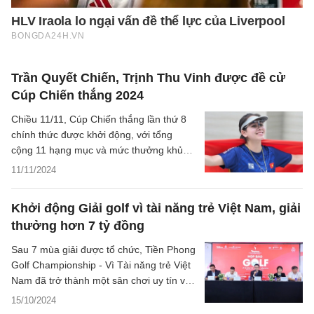
Trần Quyết Chiến, Trịnh Thu Vinh được đề cử
Cúp Chiến thắng 2024
Chiều 11/11, Cúp Chiến thắng lần thứ 8
chính thức được khởi động, với tổng
cộng 11 hạng mục và mức thưởng khủng
750 triệu đồng.
11/11/2024
Khởi động Giải golf vì tài năng trẻ Việt Nam, giải
thưởng hơn 7 tỷ đồng
Sau 7 mùa giải được tổ chức, Tiền Phong
Golf Championship - Vì Tài năng trẻ Việt
Nam đã trở thành một sân chơi uy tín và
chất lượng, thu hút nhiều golfer đăng ký
15/10/2024
tham gia tranh tài.