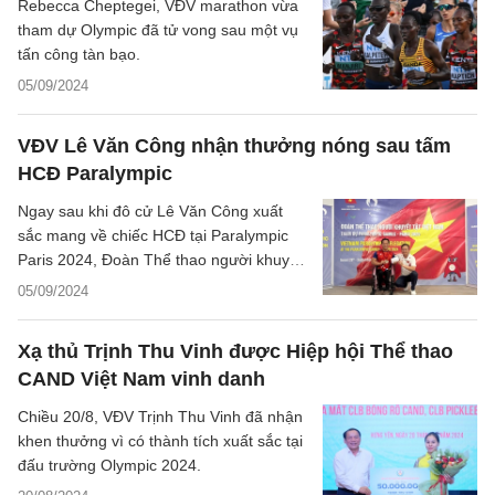
Rebecca Cheptegei, VĐV marathon vừa
tham dự Olympic đã tử vong sau một vụ
tấn công tàn bạo.
05/09/2024
VĐV Lê Văn Công nhận thưởng nóng sau tấm
HCĐ Paralympic
Ngay sau khi đô cử Lê Văn Công xuất
sắc mang về chiếc HCĐ tại Paralympic
Paris 2024, Đoàn Thể thao người khuyết
tật Việt Nam đã thưởng nóng cho VĐV
05/09/2024
này.
Xạ thủ Trịnh Thu Vinh được Hiệp hội Thể thao
CAND Việt Nam vinh danh
Chiều 20/8, VĐV Trịnh Thu Vinh đã nhận
khen thưởng vì có thành tích xuất sắc tại
đấu trường Olympic 2024.