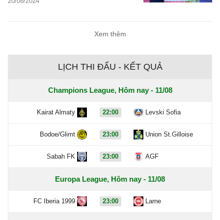
20/08/2024
Xem thêm
LỊCH THI ĐẤU - KẾT QUẢ
Champions League, Hôm nay - 11/08
Kairat Almaty
22:00
Levski Sofia
Bodoe/Glimt
23:00
Union St.Gilloise
Sabah FK
23:00
AGF
Europa League, Hôm nay - 11/08
FC Iberia 1999
23:00
Larne