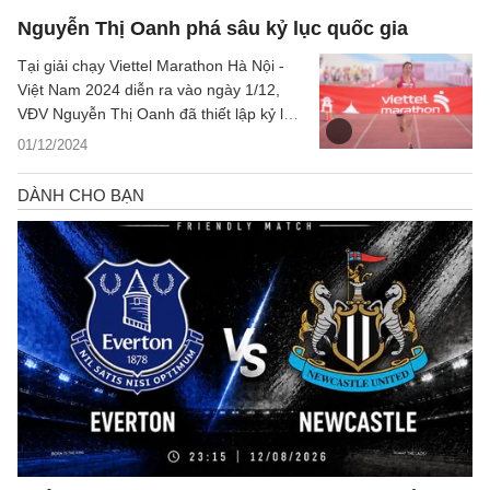
Nguyễn Thị Oanh phá sâu kỷ lục quốc gia
Tại giải chạy Viettel Marathon Hà Nội -
Việt Nam 2024 diễn ra vào ngày 1/12,
VĐV Nguyễn Thị Oanh đã thiết lập kỷ lục
mới ở nội dung chạy full marathon.
01/12/2024