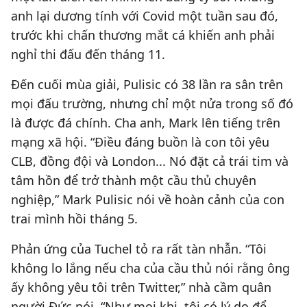
anh lại dương tính với Covid một tuần sau đó,
trước khi chấn thương mắt cá khiến anh phải
nghỉ thi đấu đến tháng 11.
Đến cuối mùa giải, Pulisic có 38 lần ra sân trên
mọi đấu trường, nhưng chỉ một nửa trong số đó
là được đá chính. Cha anh, Mark lên tiếng trên
mạng xã hội. “Điều đáng buồn là con tôi yêu
CLB, đồng đội và London... Nó đặt cả trái tim và
tâm hồn để trở thành một cầu thủ chuyên
nghiệp,” Mark Pulisic nói về hoàn cảnh của con
trai mình hồi tháng 5.
Phản ứng của Tuchel tỏ ra rất tàn nhẫn. “Tôi
không lo lắng nếu cha của cầu thủ nói rằng ông
ấy không yêu tôi trên Twitter,” nhà cầm quân
người Đức nói. “Như mọi khi, tôi có lý do để