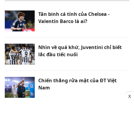
Tân binh cá tính của Chelsea -
Valentín Barco là ai?
Nhìn về quá khứ, Juventini chỉ biết
lắc đầu tiếc nuối
Chiến thắng rửa mặt của ĐT Việt
Nam
X
Nhìn lại các đội bóng gây tiếng vang
trên TTCN 10 năm qua