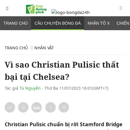
TRANG CHỦ
CÂU CHUYỆN BÓNG ĐÁ
NHÂN TỐ X
CHIẾN
TRANG CHỦ
NHÂN VẬT
Vì sao Christian Pulisic thất
bại tại Chelsea?
Tác giả
Tú Nguyễn
- Thứ Ba 11/07/2023 16:01(GMT+7)
Zalo
Christian Pulisic chuẩn bị rời Stamford Bridge