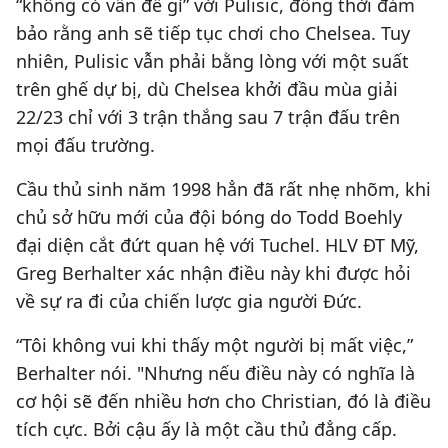
“không có vấn đề gì” với Pulisic, đồng thời đảm
bảo rằng anh sẽ tiếp tục chơi cho Chelsea. Tuy
nhiên, Pulisic vẫn phải bằng lòng với một suất
trên ghế dự bị, dù Chelsea khởi đầu mùa giải
22/23 chỉ với 3 trận thắng sau 7 trận đấu trên
mọi đấu trường.
Cầu thủ sinh năm 1998 hẳn đã rất nhẹ nhõm, khi
chủ sở hữu mới của đội bóng do Todd Boehly
đại diện cắt đứt quan hệ với Tuchel. HLV ĐT Mỹ,
Greg Berhalter xác nhận điều này khi được hỏi
về sự ra đi của chiến lược gia người Đức.
“Tôi không vui khi thấy một người bị mất việc,”
Berhalter nói. "Nhưng nếu điều này có nghĩa là
cơ hội sẽ đến nhiều hơn cho Christian, đó là điều
tích cực. Bởi cậu ấy là một cầu thủ đẳng cấp.