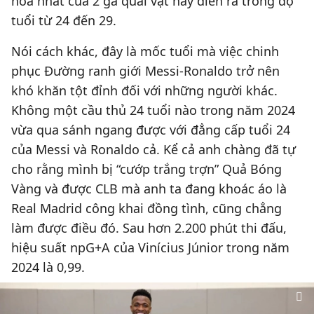
hoa nhất của 2 gã quái vật này diễn ra trong độ
tuổi từ 24 đến 29.
Nói cách khác, đây là mốc tuổi mà việc chinh
phục Đường ranh giới Messi-Ronaldo trở nên
khó khăn tột đỉnh đối với những người khác.
Không một cầu thủ 24 tuổi nào trong năm 2024
vừa qua sánh ngang được với đẳng cấp tuổi 24
của Messi và Ronaldo cả. Kể cả anh chàng đã tự
cho rằng mình bị “cướp trắng trợn” Quả Bóng
Vàng và được CLB mà anh ta đang khoác áo là
Real Madrid công khai đồng tình, cũng chẳng
làm được điều đó. Sau hơn 2.200 phút thi đấu,
hiệu suất npG+A của Vinícius Júnior trong năm
2024 là 0,99.