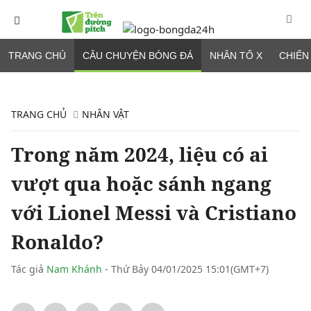
TRANG CHỦ
CÂU CHUYỆN BÓNG ĐÁ
NHÂN TỐ X
CHIẾN
TRANG CHỦ
NHÂN VẬT
Trong năm 2024, liệu có ai
vượt qua hoặc sánh ngang
với Lionel Messi và Cristiano
Ronaldo?
Tác giả
Nam Khánh
- Thứ Bảy 04/01/2025 15:01(GMT+7)