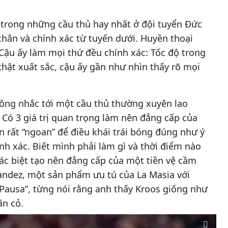
 trong những cầu thủ hay nhất ở đội tuyển Đức
ắn và chính xác từ tuyến dưới. Huyền thoại
“Cậu ấy làm mọi thứ đều chính xác: Tốc độ trong
ật xuất sắc, cậu ấy gần như nhìn thấy rõ mọi
hông nhắc tới một cầu thủ thường xuyên lao
Có 3 giá trị quan trọng làm nên đẳng cấp của
n rất “ngoan” để điều khái trái bóng đúng như ý
nh xác. Biết mình phải làm gì và thời điểm nào
khác biệt tạo nên đẳng cấp của một tiền vệ cầm
andez, một sản phẩm ưu tú của La Masia với
Pausa”, từng nói rằng anh thấy Kroos giống như
ân cỏ.