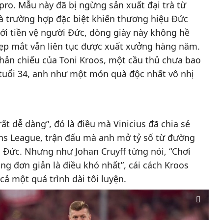
pro. Mẫu này đã bị ngừng sản xuất đại trà từ
là trường hợp đặc biệt khiến thương hiệu Đức
Với tiền vệ người Đức, dòng giày này không hề
 đẹp mắt vẫn liên tục được xuất xưởng hàng năm.
phản chiếu của Toni Kroos, một cầu thủ chưa bao
ở tuổi 34, anh như một món quà độc nhất vô nhị
rất dễ dàng”, đó là điều mà Vinicius đã chia sẻ
ons League, trận đấu mà anh mở tỷ số từ đường
 Đức. Nhưng như Johan Cruyff từng nói, “Chơi
ng đơn giản là điều khó nhất”, cái cách Kroos
cả một quá trình dài tôi luyện.