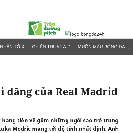
NHÂN TỐ X
CHIẾN THUẬT A-Z
MUÔN MÀU BÓNG ĐÁ
i đăng của Real Madrid
t hàng tiền vệ gồm những ngôi sao trẻ trung
Luka Modric mang tới độ tĩnh nhất định. Anh