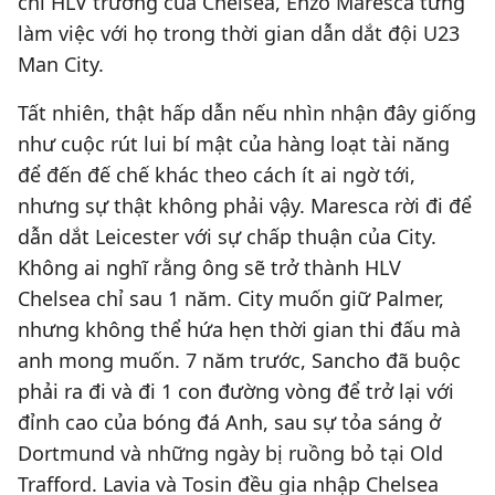
chí HLV trưởng của Chelsea, Enzo Maresca từng
làm việc với họ trong thời gian dẫn dắt đội U23
Man City.
Tất nhiên, thật hấp dẫn nếu nhìn nhận đây giống
như cuộc rút lui bí mật của hàng loạt tài năng
để đến đế chế khác theo cách ít ai ngờ tới,
nhưng sự thật không phải vậy. Maresca rời đi để
dẫn dắt Leicester với sự chấp thuận của City.
Không ai nghĩ rằng ông sẽ trở thành HLV
Chelsea chỉ sau 1 năm. City muốn giữ Palmer,
nhưng không thể hứa hẹn thời gian thi đấu mà
anh mong muốn. 7 năm trước, Sancho đã buộc
phải ra đi và đi 1 con đường vòng để trở lại với
đỉnh cao của bóng đá Anh, sau sự tỏa sáng ở
Dortmund và những ngày bị ruồng bỏ tại Old
Trafford. Lavia và Tosin đều gia nhập Chelsea