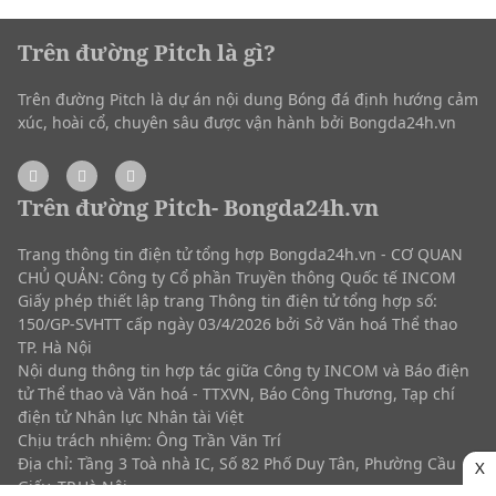
Trên đường Pitch là gì?
Trên đường Pitch là dự án nội dung Bóng đá định hướng cảm
xúc, hoài cổ, chuyên sâu được vận hành bởi Bongda24h.vn
Trên đường Pitch- Bongda24h.vn
Trang thông tin điện tử tổng hợp Bongda24h.vn - CƠ QUAN
CHỦ QUẢN: Công ty Cổ phần Truyền thông Quốc tế INCOM
Giấy phép thiết lập trang Thông tin điện tử tổng hợp số:
150/GP-SVHTT cấp ngày 03/4/2026 bởi Sở Văn hoá Thể thao
TP. Hà Nội
Nội dung thông tin hợp tác giữa Công ty INCOM và Báo điện
tử Thể thao và Văn hoá - TTXVN, Báo Công Thương, Tạp chí
điện tử Nhân lực Nhân tài Việt
Chịu trách nhiệm: Ông Trần Văn Trí
Địa chỉ: Tầng 3 Toà nhà IC, Số 82 Phố Duy Tân, Phường Cầu
X
Giấy, TP.Hà Nội