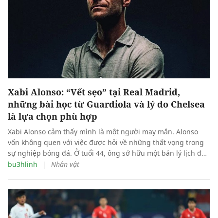
Xabi Alonso: “Vết sẹo” tại Real Madrid,
những bài học từ Guardiola và lý do Chelsea
là lựa chọn phù hợp
Xabi Alonso cảm thấy mình là một người may mắn. Alonso
vốn không quen với việc được hỏi về những thất vọng trong
sự nghiệp bóng đá. Ở tuổi 44, ông sở hữu một bản lý lịch đủ
để đứng vững trong hàng ngũ tinh hoa của môn thể thao
|
bu3hlinh
Nhân vật
này.