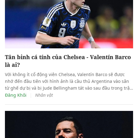
Tân binh cá tính của Chelsea - Valentín Barco
là ai?
Với không ít cổ động viên Chelsea, Valentín Barco sẽ được
nhớ đến đầu tiên với hình ảnh là cầu thủ Argentina vào sân
từ ghế dự bị và bị Jude Bellingham tát vào sau đầu trong trận
bán kết World Cup hồi tháng trước.
|
Đăng Khôi
Nhân vật