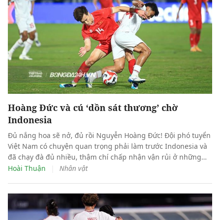
Hoàng Đức và cú ‘dồn sát thương’ chờ
Indonesia
Đủ nắng hoa sẽ nở, đủ rồi Nguyễn Hoàng Đức! Đội phó tuyển
Việt Nam có chuyện quan trọng phải làm trước Indonesia và
đã chạy đà đủ nhiều, thậm chí chấp nhận vận rủi ở những
trận khác để “dồn dame” cho đại chiến Pakansari.
|
Hoài Thuận
Nhân vật