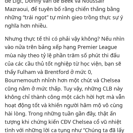
de Ligt, Donny van de Beek và Noussair
Mazraoui, để tuyên bố rằng chiến thắng bằng
những “trái ngọt” tự mình gieo trồng thực sự ý
nghĩa hơn nhiều.
Nhưng thực tế thì có phải vậy không? Nếu nhìn
vào nửa trên bảng xếp hạng Premier League
mùa này theo tỷ lệ phần trăm số phút thi đấu
của các cầu thủ tốt nghiệp từ học viện, bạn sẽ
thấy Fulham và Brentford ở mức 0,
Bournemouth nhỉnh hơn một chút và Chelsea
cũng nằm ở mức thấp. Tuy vậy, những CLB này
không chỉ thành công một cách hời hợt mà vẫn
hoạt động tốt và khiến người hâm mộ vô cùng
hài lòng. Trong những tuần gần đây, thật ấn
tượng khi chứng kiến CĐV Chelsea cổ vũ nhiệt
tình với những lời ca tụng như “Chúng ta đã lấy