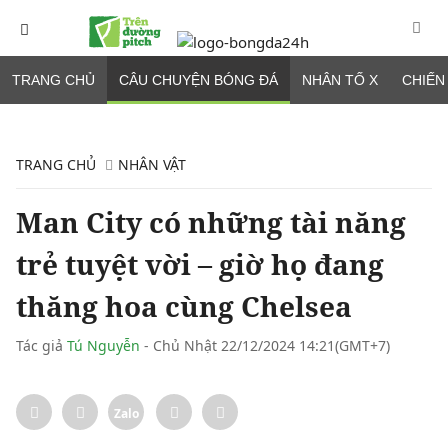
TRANG CHỦ
CÂU CHUYỆN BÓNG ĐÁ
NHÂN TỐ X
CHIẾN
TRANG CHỦ
NHÂN VẬT
Man City có những tài năng
trẻ tuyệt vời – giờ họ đang
thăng hoa cùng Chelsea
Tác giả
Tú Nguyễn
- Chủ Nhật 22/12/2024 14:21(GMT+7)
Zalo