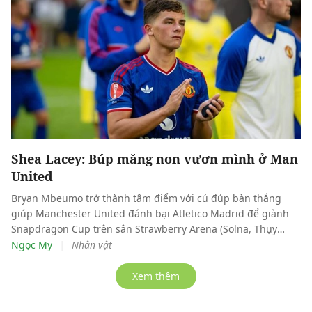
Shea Lacey: Búp măng non vươn mình ở Man
United
Bryan Mbeumo trở thành tâm điểm với cú đúp bàn thắng
giúp Manchester United đánh bại Atletico Madrid để giành
Snapdragon Cup trên sân Strawberry Arena (Solna, Thụy
Điển). Phía sau màn trình diễn bùng nổ ấy, người hâm mộ
|
Ngọc My
Nhân vật
“Quỷ đỏ” còn có thêm lý do để kỳ vọng vào tương lai khi Shea
Lacey tiếp tục tạo nên dấu ấn đậm nét.
Xem thêm