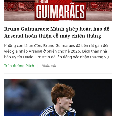
Bruno Guimaraes: Mảnh ghép hoàn hảo để
Arsenal hoàn thiện cỗ máy chiến thắng
Không còn là tin đồn, Bruno Guimaraes đã tiến rất gần đến
việc gia nhập Arsenal ở phiên chợ hè 2026. Đích thân nhà
báo uy tín David Ornstein đã lên tiếng xác nhận thương vụ
sắp sửa được hoàn tất. Dự kiến theo lịch tiền vệ người Brazil
|
Trên đường Pitch
Nhân vật
sẽ bay về London trong hôm nay, bắt đầu buổi kiểm tra y tế
và hoàn tất các thủ tục còn lại để chuẩn bị cho ra mắt đội
bóng mới.