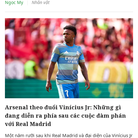
|
Ngọc My
Nhân vật
“Quỷ đỏ” còn có thêm lý do để kỳ vọng vào tương lai khi
Shea Lacey tiếp tục tạo nên dấu ấn đậm nét.
Arsenal theo đuổi Vinícius Jr: Những gì
đang diễn ra phía sau các cuộc đàm phán
với Real Madrid
Một năm rưỡi sau khi Real Madrid và đại diện của Vinícius Jr