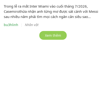
Trong lễ ra mắt Inter Miami vào cuối tháng 7/2026,
Casemirothừa nhận anh từng mơ được sát cánh với Messi
sau nhiều năm phải tìm mọi cách ngăn cản siêu sao
Argentina trong các trận El Clásico. Với Casemiro, chuyển từ
|
bu3hlinh
Nhân vật
đối thủ thành đồng đội của Messi là một vinh dự đặc biệt.
Xem thêm