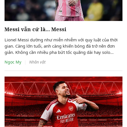
Messi vẫn cứ là… Messi
Lionel Messi dường như miễn nhiễm với quy luật của thời
gian. Càng lớn tuổi, anh càng khiến bóng đá trở nên đơn
giản. Không cần nhiều pha bứt tốc quãng dài hay solo
xuyên qua cả hàng thủ, siêu sao người Argentina đang
|
Ngọc My
Nhân vật
chinh phục trận đấu bằng cảm quan không gian, lựa chọn
đúng thời điểm và đưa ra những quyết định gần như hoàn
hảo.