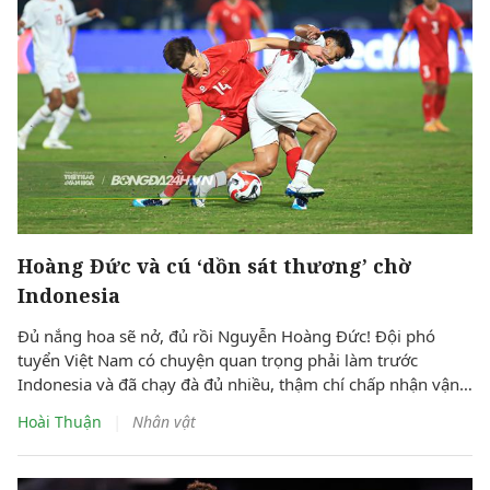
Hoàng Đức và cú ‘dồn sát thương’ chờ
Indonesia
Đủ nắng hoa sẽ nở, đủ rồi Nguyễn Hoàng Đức! Đội phó
tuyển Việt Nam có chuyện quan trọng phải làm trước
Indonesia và đã chạy đà đủ nhiều, thậm chí chấp nhận vận
rủi ở những trận khác để “dồn dame” cho đại chiến
|
Hoài Thuận
Nhân vật
Pakansari.