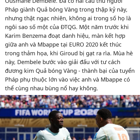
Ousmane Dembele. Đã có hai cầu thủ người
Pháp giành Quả bóng Vàng trong thập kỷ này,
nhưng thật ngạc nhiên, không ai trong số họ là
ngôi sao số một của ĐTQG. Một năm trước khi
Karim Benzema đoạt danh hiệu, màn kết hợp
giữa anh và Mbappe tại EURO 2020 kết thúc
trong thảm họa, khi Giroud bị gạt ra rìa. Mùa hè
này, Dembele bước vào giải đấu với tư cách
đương kim Quả bóng Vàng - thành bại của tuyển
Pháp phụ thuộc lớn vào việc anh và Mbappe có
thể cùng nhau bùng nổ hay không.