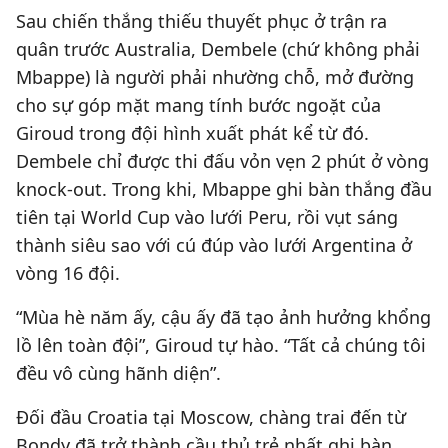
Sau chiến thắng thiếu thuyết phục ở trận ra
quân trước Australia, Dembele (chứ không phải
Mbappe) là người phải nhường chỗ, mở đường
cho sự góp mặt mang tính bước ngoặt của
Giroud trong đội hình xuất phát kể từ đó.
Dembele chỉ được thi đấu vỏn vẹn 2 phút ở vòng
knock-out. Trong khi, Mbappe ghi bàn thắng đầu
tiên tại World Cup vào lưới Peru, rồi vụt sáng
thành siêu sao với cú đúp vào lưới Argentina ở
vòng 16 đội.
“Mùa hè năm ấy, cậu ấy đã tạo ảnh hưởng khổng
lồ lên toàn đội”, Giroud tự hào. “Tất cả chúng tôi
đều vô cùng hãnh diện”.
Đối đầu Croatia tại Moscow, chàng trai đến từ
Bondy đã trở thành cầu thủ trẻ nhất ghi bàn