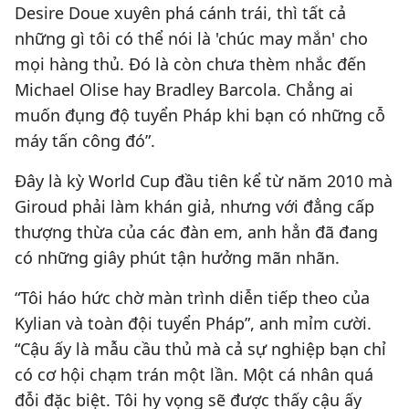
Desire Doue xuyên phá cánh trái, thì tất cả
những gì tôi có thể nói là 'chúc may mắn' cho
mọi hàng thủ. Đó là còn chưa thèm nhắc đến
Michael Olise hay Bradley Barcola. Chẳng ai
muốn đụng độ tuyển Pháp khi bạn có những cỗ
máy tấn công đó”.
Đây là kỳ World Cup đầu tiên kể từ năm 2010 mà
Giroud phải làm khán giả, nhưng với đẳng cấp
thượng thừa của các đàn em, anh hẳn đã đang
có những giây phút tận hưởng mãn nhãn.
“Tôi háo hức chờ màn trình diễn tiếp theo của
Kylian và toàn đội tuyển Pháp”, anh mỉm cười.
“Cậu ấy là mẫu cầu thủ mà cả sự nghiệp bạn chỉ
có cơ hội chạm trán một lần. Một cá nhân quá
đỗi đặc biệt. Tôi hy vọng sẽ được thấy cậu ấy