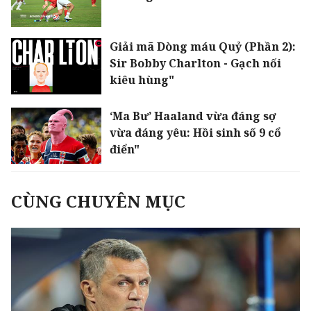
Giải mã Dòng máu Quỷ (Phần 2):
Sir Bobby Charlton - Gạch nối
kiêu hùng"
‘Ma Bư’ Haaland vừa đáng sợ
vừa đáng yêu: Hồi sinh số 9 cổ
điển"
CÙNG CHUYÊN MỤC