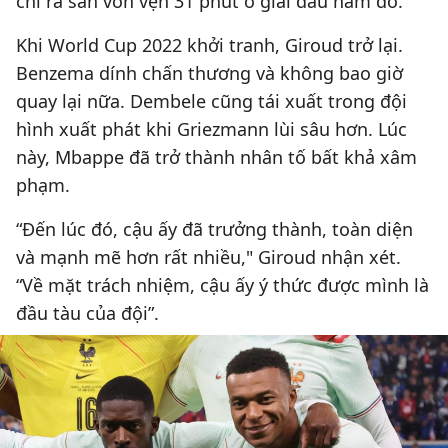
chỉ ra sân vỏn vẹn 31 phút ở giải đấu năm đó.
Khi World Cup 2022 khởi tranh, Giroud trở lại.
Benzema dính chấn thương và không bao giờ
quay lại nữa. Dembele cũng tái xuất trong đội
hình xuất phát khi Griezmann lùi sâu hơn. Lúc
này, Mbappe đã trở thành nhân tố bất khả xâm
phạm.
“Đến lúc đó, cậu ấy đã trưởng thành, toàn diện
và mạnh mẽ hơn rất nhiều," Giroud nhận xét.
“Về mặt trách nhiệm, cậu ấy ý thức được mình là
đầu tàu của đội”.