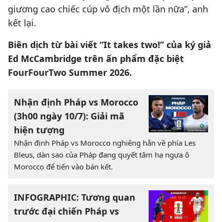
giương cao chiếc cúp vô địch một lần nữa”, anh
kết lại.
Biên dịch từ bài viết “It takes two!” của ký giả
Ed McCambridge trên ấn phẩm đặc biệt
FourFourTwo Summer 2026.
Nhận định Pháp vs Morocco
(3h00 ngày 10/7): Giải mã
hiện tượng
Nhận định Pháp vs Morocco nghiêng hẳn về phía Les
Bleus, dàn sao của Pháp đang quyết tâm hạ ngựa ô
Morocco để tiến vào bán kết.
INFOGRAPHIC: Tương quan
trước đại chiến Pháp vs