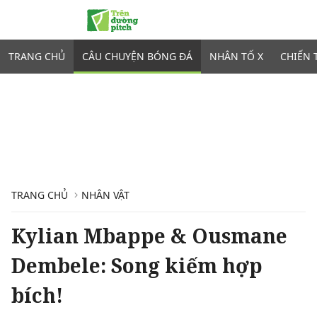
TRANG CHỦ
CÂU CHUYỆN BÓNG ĐÁ
NHÂN TỐ X
CHIẾN 
TRANG CHỦ
NHÂN VẬT
Kylian Mbappe & Ousmane
Dembele: Song kiếm hợp
bích!