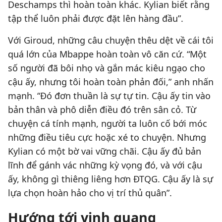
Deschamps thì hoàn toàn khác. Kylian biết rằng
tập thể luôn phải được đặt lên hàng đầu”.
Với Giroud, những câu chuyện thêu dệt về cái tôi
quá lớn của Mbappe hoàn toàn vô căn cứ. “Một
số người đã bôi nhọ và gắn mác kiêu ngạo cho
cậu ấy, nhưng tôi hoàn toàn phản đối,” anh nhấn
mạnh. “Đó đơn thuần là sự tự tin. Cậu ấy tin vào
bản thân và phô diễn điều đó trên sân cỏ. Từ
chuyện cá tính mạnh, người ta luôn cố bới móc
những điều tiêu cực hoặc xé to chuyện. Nhưng
Kylian có một bờ vai vững chãi. Cậu ấy đủ bản
lĩnh để gánh vác những kỳ vọng đó, và với cậu
ấy, không gì thiêng liêng hơn ĐTQG. Cậu ấy là sự
lựa chọn hoàn hảo cho vị trí thủ quân”.
Hướng tới vinh quang