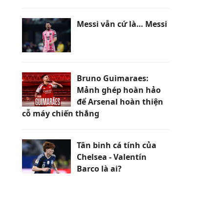
Messi vẫn cứ là… Messi
Bruno Guimaraes:
Mảnh ghép hoàn hảo
để Arsenal hoàn thiện
cỗ máy chiến thắng
Tân binh cá tính của
Chelsea - Valentín
Barco là ai?