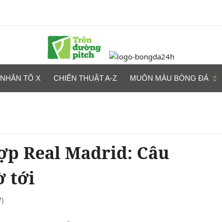
NHÂN TỐ X
CHIẾN THUẬT A-Z
MUÔN MÀU BÓNG ĐÁ
ợp Real Madrid: Câu
 tới
)