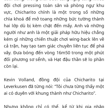
đội chơi pressing toàn sân và phòng ngự khu
vực, Chicharito chính là một trong số những
chìa khoá để mở toang những bức tường thành
hai lớp dù bị kèm chặt đến mấy. Anh và những
người như anh là một giải pháp hữu hiệu chẳng
kém gì những chiến thuật chơi wing-back lên về
cả trận, hay tạo tam giác chuyền liên tục để phá
vây. Đưa bóng đến vòng 16m50 trong một phút
đối phương sơ sểnh, và Hạt đậu thần sẽ lo phần
còn lại.
Kevin Volland, đồng đội của Chicharito tại
Leverkusen đã từng nói: “Tôi chưa từng thấy một
ai có duyên với khung thành như Chicharito”.
Nhưng không chỉ có thể, kể từ khi gia nhập