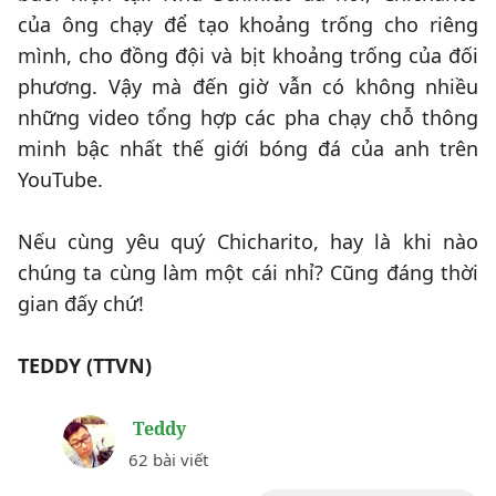
của ông chạy để tạo khoảng trống cho riêng
mình, cho đồng đội và bịt khoảng trống của đối
phương. Vậy mà đến giờ vẫn có không nhiều
những video tổng hợp các pha chạy chỗ thông
minh bậc nhất thế giới bóng đá của anh trên
YouTube.
Nếu cùng yêu quý Chicharito, hay là khi nào
chúng ta cùng làm một cái nhỉ? Cũng đáng thời
gian đấy chứ!
TEDDY (TTVN)
Teddy
62 bài viết