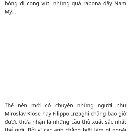
bóng đi cong vút, những quả rabona đầy Nam
Mỹ...
Thế nên mới có chuyện những người như
Miroslav Klose hay Filippo Inzaghi chẳng bao giờ
được thừa nhận là những cầu thủ xuất sắc nhất
thế giới. Bởi vì các anh chẳng biết làm gì ngoài