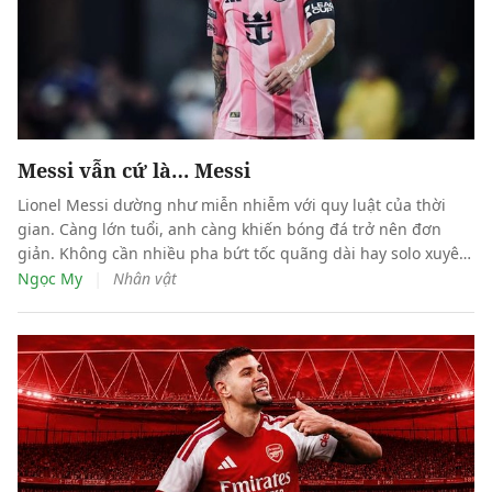
Messi vẫn cứ là… Messi
Lionel Messi dường như miễn nhiễm với quy luật của thời
gian. Càng lớn tuổi, anh càng khiến bóng đá trở nên đơn
giản. Không cần nhiều pha bứt tốc quãng dài hay solo xuyên
qua cả hàng thủ, siêu sao người Argentina đang chinh phục
|
Ngọc My
Nhân vật
trận đấu bằng cảm quan không gian, lựa chọn đúng thời
điểm và đưa ra những quyết định gần như hoàn hảo.