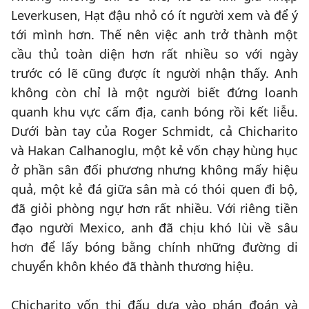
Leverkusen, Hạt đậu nhỏ có ít người xem và để ý
tới mình hơn. Thế nên việc anh trở thành một
cầu thủ toàn diện hơn rất nhiều so với ngày
trước có lẽ cũng được ít người nhận thấy. Anh
không còn chỉ là một người biết đứng loanh
quanh khu vực cấm địa, canh bóng rồi kết liễu.
Dưới bàn tay của Roger Schmidt, cả Chicharito
và Hakan Calhanoglu, một kẻ vốn chạy hùng hục
ở phần sân đối phương nhưng không mấy hiệu
quả, một kẻ đá giữa sân mà có thói quen đi bộ,
đã giỏi phòng ngự hơn rất nhiều. Với riêng tiền
đạo người Mexico, anh đã chịu khó lùi về sâu
hơn để lấy bóng bằng chính những đường di
chuyển khôn khéo đã thành thương hiệu.
Chicharito vốn thi đấu dựa vào phán đoán và