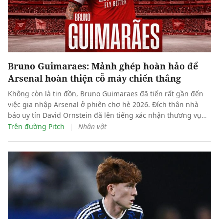
Bruno Guimaraes: Mảnh ghép hoàn hảo để
Arsenal hoàn thiện cỗ máy chiến thắng
Không còn là tin đồn, Bruno Guimaraes đã tiến rất gần đến
việc gia nhập Arsenal ở phiên chợ hè 2026. Đích thân nhà
báo uy tín David Ornstein đã lên tiếng xác nhận thương vụ
sắp sửa được hoàn tất. Dự kiến theo lịch tiền vệ người Brazil
|
Trên đường Pitch
Nhân vật
sẽ bay về London trong hôm nay, bắt đầu buổi kiểm tra y tế
và hoàn tất các thủ tục còn lại để chuẩn bị cho ra mắt đội
bóng mới.