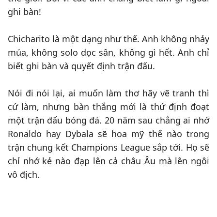
ghi bàn!
Chicharito là một dạng như thế. Anh không nhảy
múa, không solo dọc sân, không gì hết. Anh chỉ
biết ghi bàn và quyết định trận đấu.
Nói đi nói lại, ai muốn làm thơ hãy vẽ tranh thì
cứ làm, nhưng bàn thắng mới là thứ định đoạt
một trận đấu bóng đá. 20 năm sau chẳng ai nhớ
Ronaldo hay Dybala sẽ hoa mỹ thế nào trong
trận chung kết Champions League sắp tới. Họ sẽ
chỉ nhớ kẻ nào đạp lên cả châu Âu mà lên ngôi
vô địch.