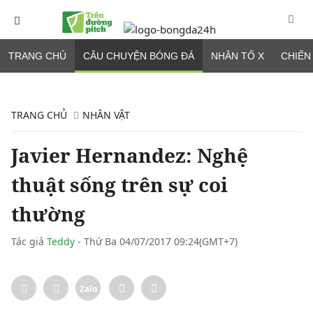
TRANG CHỦ
CÂU CHUYỆN BÓNG ĐÁ
NHÂN TỐ X
CHIẾN
TRANG CHỦ
NHÂN VẬT
Javier Hernandez: Nghệ
thuật sống trên sự coi
thường
Tác giả
Teddy
- Thứ Ba 04/07/2017 09:24(GMT+7)
Zalo