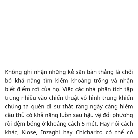
Không ghi nhận những kẻ săn bàn thắng là chối
bỏ khả năng tìm kiếm khoảng trống và nhận
biết điểm rơi của họ. Việc các nhà phân tích tập
trung nhiều vào chiến thuật vô hình trung khiến
chúng ta quên đi sự thật rằng ngày càng hiếm
cầu thủ có khả năng luồn sau hậu vệ đối phương
rồi đệm bóng ở khoảng cách 5 mét. Hay nói cách
khác, Klose, Inzaghi hay Chicharito có thể có