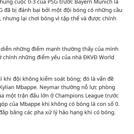
 chung cuộc 0-3 của PSG trước Bayern Munich là
G đã bị đánh bại bởi một đội bóng có những cầu
 nhưng lại chơi bóng vì tập thể và được chính
ô diễn những điểm mạnh thường thấy của mình
 ở chính những điểm yếu của nhà ĐKVĐ World
ì khi đội không kiểm soát bóng; đó là vấn đề
 Kylian Mbappe. Neymar thường nỗ lực phòng
của một trận đấu lớn ở Champions League trước
g góp của Mbappe khi không có bóng là con số 0.
 đắp bằng các pha xử lý hảo hạng khi có bóng.