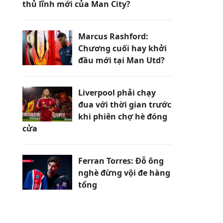
thủ lĩnh mới của Man City?
Marcus Rashford:
Chương cuối hay khởi
đầu mới tại Man Utd?
Liverpool phải chạy
đua với thời gian trước
khi phiên chợ hè đóng
cửa
Ferran Torres: Đỗ ông
nghè đừng vội đe hàng
tổng