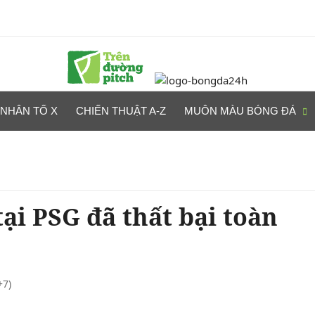
NHÂN TỐ X
CHIẾN THUẬT A-Z
MUÔN MÀU BÓNG ĐÁ
ại PSG đã thất bại toàn
+7)