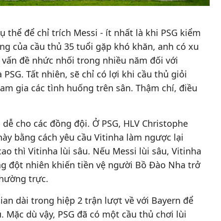
ụ thể để chỉ trích Messi - ít nhất là khi PSG kiểm
óng của cầu thủ 35 tuổi gặp khó khăn, anh có xu
 vấn đề nhức nhối trong nhiều năm đối với
 PSG. Tất nhiên, sẽ chỉ có lợi khi cầu thủ giỏi
ham gia các tình huống trên sân. Thậm chí, điều
 dễ cho các đồng đội. Ở PSG, HLV Christophe
này bằng cách yêu cầu Vitinha làm ngược lại
o thì Vitinha lùi sâu. Nếu Messi lùi sâu, Vitinha
g đột nhiên khiến tiền vệ người Bồ Đào Nha trở
hường trực.
an dài trong hiệp 2 trận lượt về với Bayern để
âu. Mặc dù vậy, PSG đã có một cầu thủ chơi lùi